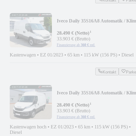
Kontakt
Park
Iveco Daily 35S16A8 Automatik / Kli
/ AHK
¹
28.490 € (Netto)
33.903 € (Brutto)
Finanzierung ab
360 €
mtl.
Kastenwagen
•
EZ 01/2023
•
65 km
•
115 kW (156 PS)
•
Diesel
Kontakt
Park
Iveco Daily 35S16A8 Automatik / Kli
/ AHK
¹
28.490 € (Netto)
33.903 € (Brutto)
Finanzierung ab
360 €
mtl.
Kastenwagen hoch
•
EZ 01/2023
•
65 km
•
115 kW (156 PS)
•
Diesel