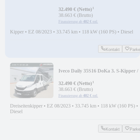
/ AHK
¹
32.490 € (Netto)
38.663 € (Brutto)
Finanzierung ab
402 €
mtl.
Kipper
•
EZ 08/2023
•
33.745 km
•
118 kW (160 PS)
•
Diesel
Kontakt
Park
Iveco Daily 35S16 DoKa 3. S-Kipper /
Klima / AHK
¹
32.490 € (Netto)
38.663 € (Brutto)
Finanzierung ab
402 €
mtl.
Dreiseitenkipper
•
EZ 08/2023
•
33.745 km
•
118 kW (160 PS)
•
Diesel
Kontakt
Park