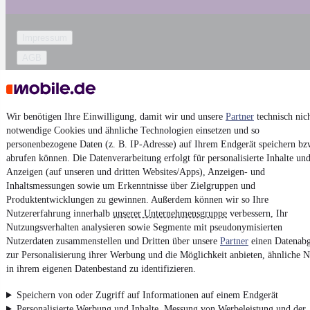
Impressum
AGB
Vertrag widerrufen
Datenschutz
Wir benötigen Ihre Einwilligung, damit wir und unsere
Partner
technisch nic
Datenschutzeinstellungen
notwendige Cookies und ähnliche Technologien einsetzen und so
Erklärung zur Barrierefreiheit
personenbezogene Daten (z. B. IP-Adresse) auf Ihrem Endgerät speichern bz
abrufen können. Die Datenverarbeitung erfolgt für personalisierte Inhalte un
Report Security Vulnerability (English)
Anzeigen (auf unseren und dritten Websites/Apps), Anzeigen- und
Inhaltsmessungen sowie um Erkenntnisse über Zielgruppen und
Powered by
Produktentwicklungen zu gewinnen. Außerdem können wir so Ihre
Nutzererfahrung innerhalb
unserer Unternehmensgruppe
verbessern, Ihr
Nutzungsverhalten analysieren sowie Segmente mit pseudonymisierten
Ob
Neuwagen
,
Gebrauchtwagen
oder
Leasing-Angebote
: Alle
Nutzerdaten zusammenstellen und Dritten über unsere
Partner
einen Datenabg
Fahrzeuge gibt es bei mobile.de
zur Personalisierung ihrer Werbung und die Möglichkeit anbieten, ähnliche N
in ihrem eigenen Datenbestand zu identifizieren.
Speichern von oder Zugriff auf Informationen auf einem Endgerät
Personalisierte Werbung und Inhalte, Messung von Werbeleistung und der