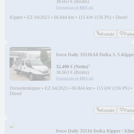
38.663 € (Brutto)
Finanzierung ab
410 €
mtl.
Kipper
•
EZ 04/2023
•
66.844 km
•
115 kW (156 PS)
•
Diesel
Kontakt
Park
Iveco Daily 35S16A8 DoKa 3. S-Kipper
Klima / AHK
¹
32.490 € (Netto)
38.663 € (Brutto)
Finanzierung ab
410 €
mtl.
Dreiseitenkipper
•
EZ 04/2023
•
66.844 km
•
115 kW (156 PS)
•
Diesel
Kontakt
Park
Iveco Daily 35S16 DoKa Kipper / Kli