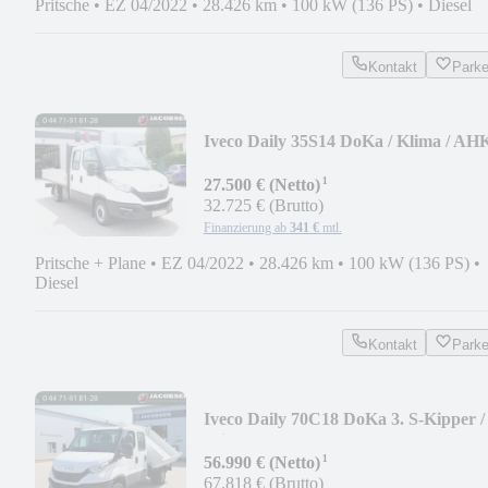
Pritsche
•
EZ 04/2022
•
28.426 km
•
100 kW (136 PS)
•
Diesel
Kontakt
Park
Iveco Daily 35S14 DoKa / Klima / AH
¹
27.500 € (Netto)
32.725 € (Brutto)
Finanzierung ab
341 €
mtl.
Pritsche + Plane
•
EZ 04/2022
•
28.426 km
•
100 kW (136 PS)
•
Diesel
Kontakt
Park
Iveco Daily 70C18 DoKa 3. S-Kipper /
Klima / AHK
¹
56.990 € (Netto)
67.818 € (Brutto)