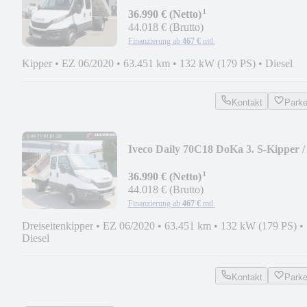
AHK / Klima
¹
36.990 € (Netto)
44.018 € (Brutto)
Finanzierung ab
467 €
mtl.
Kipper
•
EZ 06/2020
•
63.451 km
•
132 kW (179 PS)
•
Diesel
Kontakt
Park
Iveco Daily 70C18 DoKa 3. S-Kipper /
2x AHK / Klima
¹
36.990 € (Netto)
44.018 € (Brutto)
Finanzierung ab
467 €
mtl.
Dreiseitenkipper
•
EZ 06/2020
•
63.451 km
•
132 kW (179 PS)
•
Diesel
Kontakt
Park