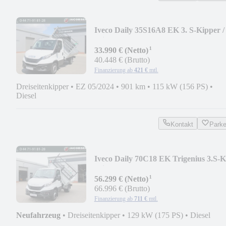
Iveco Daily 35S16A8 EK 3. S-Kipper /
Klima / AHK
¹
33.990 € (Netto)
40.448 € (Brutto)
Finanzierung ab
421 €
mtl.
Dreiseitenkipper
•
EZ 05/2024
•
901 km
•
115 kW (156 PS)
•
Diesel
Kontakt
Park
Iveco Daily 70C18 EK Trigenius 3.S-Ki
Klima / 2x AHK
¹
56.299 € (Netto)
66.996 € (Brutto)
Finanzierung ab
711 €
mtl.
Neufahrzeug
•
Dreiseitenkipper
•
129 kW (175 PS)
•
Diesel