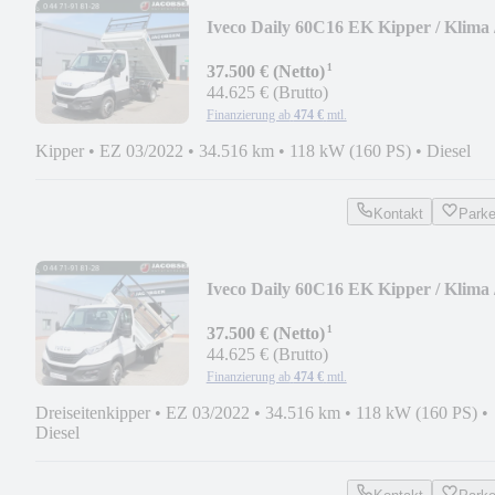
Iveco Daily 60C16 EK Kipper / Klima 
2x AHK
¹
37.500 € (Netto)
44.625 € (Brutto)
Finanzierung ab
474 €
mtl.
Kipper
•
EZ 03/2022
•
34.516 km
•
118 kW (160 PS)
•
Diesel
Kontakt
Park
Iveco Daily 60C16 EK Kipper / Klima 
2x AHK
¹
37.500 € (Netto)
44.625 € (Brutto)
Finanzierung ab
474 €
mtl.
Dreiseitenkipper
•
EZ 03/2022
•
34.516 km
•
118 kW (160 PS)
•
Diesel