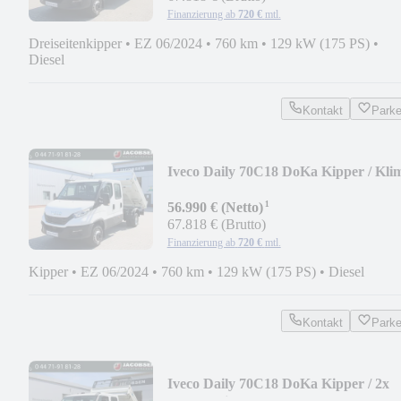
Finanzierung ab
720 €
mtl.
Dreiseitenkipper
•
EZ 06/2024
•
760 km
•
129 kW (175 PS)
•
Diesel
Kontakt
Park
Iveco Daily 70C18 DoKa Kipper / Kli
/ AHK / STHZ
¹
56.990 € (Netto)
67.818 € (Brutto)
Finanzierung ab
720 €
mtl.
Kipper
•
EZ 06/2024
•
760 km
•
129 kW (175 PS)
•
Diesel
Kontakt
Park
Iveco Daily 70C18 DoKa Kipper / 2x