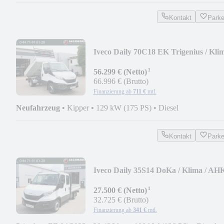
Kontakt
Park
Iveco Daily 70C18 EK Trigenius / Kli
/ 2x AHK / RFK
¹
56.299 € (Netto)
66.996 € (Brutto)
Finanzierung ab
711 €
mtl.
Neufahrzeug
•
Kipper
•
129 kW (175 PS)
•
Diesel
Kontakt
Park
Iveco Daily 35S14 DoKa / Klima / AH
¹
27.500 € (Netto)
32.725 € (Brutto)
Finanzierung ab
341 €
mtl.