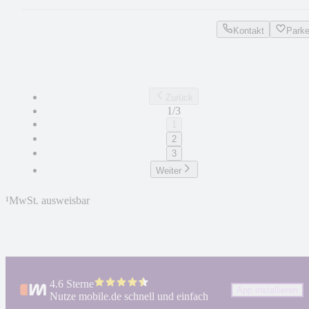
Kontakt
Park
Zurück
1/3
1
2
3
Weiter
¹
MwSt. ausweisbar
4.6 Sterne
App installieren
Nutze mobile.de schnell und einfach