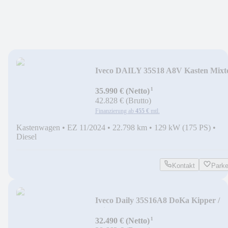
Iveco DAILY 35S18 A8V Kasten Mixt
¹
35.990 € (Netto)
42.828 € (Brutto)
Finanzierung ab
455 €
mtl.
Kastenwagen
•
EZ 11/2024
•
22.798 km
•
129 kW (175 PS)
•
Diesel
Kontakt
Park
Iveco Daily 35S16A8 DoKa Kipper /
Klima / AHK
¹
32.490 € (Netto)