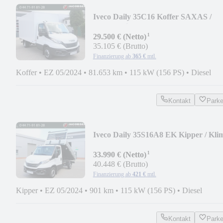
Iveco Daily 35C16 Koffer SAXAS /
LBW / Klima / RFK
¹
29.500 € (Netto)
35.105 € (Brutto)
Finanzierung ab
365 €
mtl.
Koffer
•
EZ 05/2024
•
81.653 km
•
115 kW (156 PS)
•
Diesel
Kontakt
Park
Iveco Daily 35S16A8 EK Kipper / Kli
/ AHK
¹
33.990 € (Netto)
40.448 € (Brutto)
Finanzierung ab
421 €
mtl.
Kipper
•
EZ 05/2024
•
901 km
•
115 kW (156 PS)
•
Diesel
Kontakt
Park