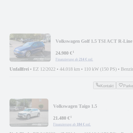
Volkswagen Golf 1.5 TSI ACT R-Line
AHK+Pano+Winter+Kamera
¹
24.980 €
Finanzierung ab
214 €
mtl.
Unfallfrei
•
EZ 12/2022
•
44.018 km
•
110 kW (150 PS)
•
Benzi
Kontakt
Park
Volkswagen Taigo 1.5
Launch+18"+Navi+IQ.Drive+CockpitP
¹
21.480 €
Finanzierung ab
184 €
mtl.