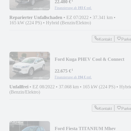
¹
22.480 €
Finanzierung ab
193 €
mtl.
Reparierter Unfallschaden
•
EZ 07/2022
•
37.341 km
•
165 kW (224 PS)
•
Hybrid (Benzin/Elektro)
Kontakt
Park
Ford Kuga PHEV Cool & Connect
Winterpaket I
¹
22.675 €
Finanzierung ab
194 €
mtl.
Unfallfrei
•
EZ 08/2022
•
37.068 km
•
165 kW (224 PS)
•
Hybri
(Benzin/Elektro)
Kontakt
Park
Ford Fiesta TITANIUM Mhev