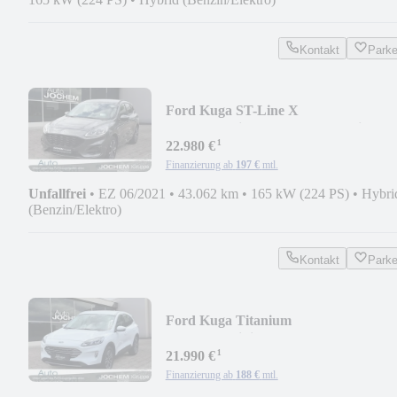
Kontakt
Park
Ford Kuga ST-Line X
PHEV+Navi+LED+HUD+Beheizb.
¹
Fronts
22.980 €
Finanzierung ab
197 €
mtl.
Unfallfrei
•
EZ 06/2021
•
43.062 km
•
165 kW (224 PS)
•
Hybri
(Benzin/Elektro)
Kontakt
Park
Ford Kuga Titanium
PHEV+Navi+iACC+AHK+Kamera
¹
v+h,18"
21.990 €
Finanzierung ab
188 €
mtl.