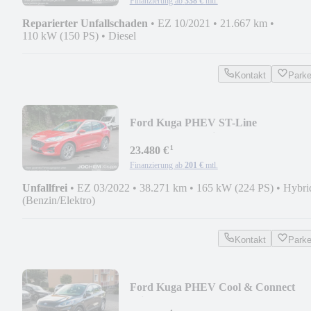
Finanzierung ab
338 €
mtl.
Reparierter Unfallschaden
•
EZ 10/2021
•
21.667 km
•
110 kW (150 PS)
•
Diesel
Kontakt
Park
Ford Kuga PHEV ST-Line
Heckkl.elektr.+Winter I
¹
23.480 €
Finanzierung ab
201 €
mtl.
Unfallfrei
•
EZ 03/2022
•
38.271 km
•
165 kW (224 PS)
•
Hybri
(Benzin/Elektro)
Kontakt
Park
Ford Kuga PHEV Cool & Connect
Winter I