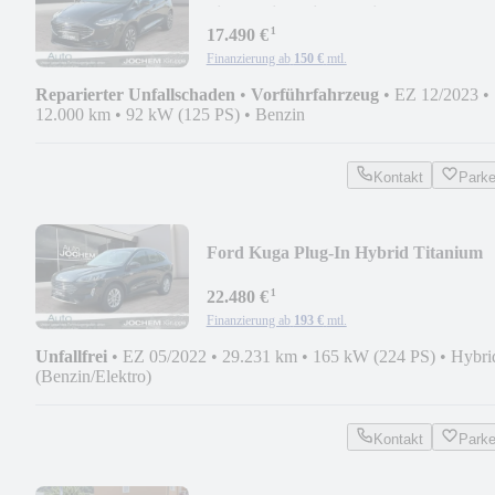
Sicherheitsp Sichtp Winterp
¹
17.490 €
Finanzierung ab
150 €
mtl.
Reparierter Unfallschaden
•
Vorführfahrzeug
•
EZ 12/2023
•
12.000 km
•
92 kW (125 PS)
•
Benzin
Kontakt
Park
Ford Kuga Plug-In Hybrid Titanium
¹
22.480 €
Finanzierung ab
193 €
mtl.
Unfallfrei
•
EZ 05/2022
•
29.231 km
•
165 kW (224 PS)
•
Hybri
(Benzin/Elektro)
Kontakt
Park