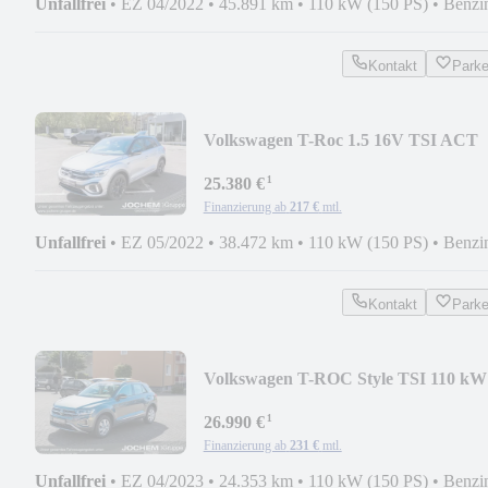
Unfallfrei
•
EZ 04/2022
•
45.891 km
•
110 kW (150 PS)
•
Benzi
Kontakt
Park
Volkswagen T-Roc 1.5 16V TSI ACT
¹
25.380 €
Finanzierung ab
217 €
mtl.
Unfallfrei
•
EZ 05/2022
•
38.472 km
•
110 kW (150 PS)
•
Benzi
Kontakt
Park
Volkswagen T-ROC Style TSI 110 kW
(150 PS)
¹
26.990 €
Finanzierung ab
231 €
mtl.
Unfallfrei
•
EZ 04/2023
•
24.353 km
•
110 kW (150 PS)
•
Benzi