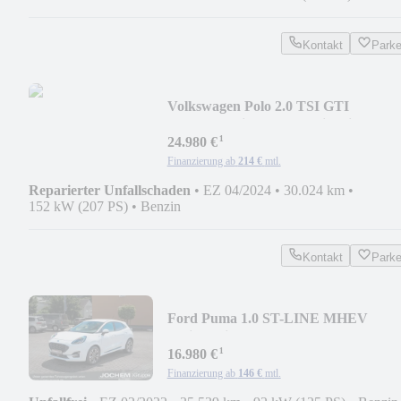
Kontakt
Park
Volkswagen Polo 2.0 TSI GTI
DSG+IQ.Drive+18"+Navi+Climatr.
¹
24.980 €
Finanzierung ab
214 €
mtl.
Reparierter Unfallschaden
•
EZ 04/2024
•
30.024 km
•
152 kW (207 PS)
•
Benzin
Kontakt
Park
Ford Puma 1.0 ST-LINE MHEV
Assist+Winterpaket
¹
16.980 €
Finanzierung ab
146 €
mtl.