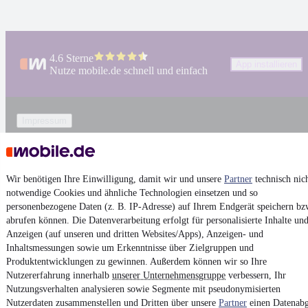
4.6 Sterne
App installieren
Nutze mobile.de schnell und einfach
Impressum
AGB
Vertrag widerrufen
Wir benötigen Ihre Einwilligung, damit wir und unsere
Partner
technisch nic
Datenschutz
notwendige Cookies und ähnliche Technologien einsetzen und so
Datenschutzeinstellungen
personenbezogene Daten (z. B. IP-Adresse) auf Ihrem Endgerät speichern bz
abrufen können. Die Datenverarbeitung erfolgt für personalisierte Inhalte un
Erklärung zur Barrierefreiheit
Anzeigen (auf unseren und dritten Websites/Apps), Anzeigen- und
Report Security Vulnerability (English)
Inhaltsmessungen sowie um Erkenntnisse über Zielgruppen und
Produktentwicklungen zu gewinnen. Außerdem können wir so Ihre
Nutzererfahrung innerhalb
unserer Unternehmensgruppe
verbessern, Ihr
Powered by
Nutzungsverhalten analysieren sowie Segmente mit pseudonymisierten
Nutzerdaten zusammenstellen und Dritten über unsere
Partner
einen Datenabg