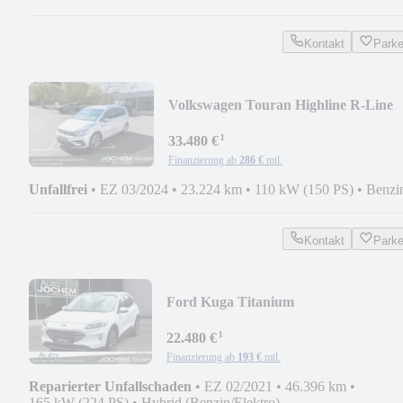
Kontakt
Park
Volkswagen Touran Highline R-Line
DSG 7-Sitzer+Navi+LED
¹
33.480 €
Finanzierung ab
286 €
mtl.
Unfallfrei
•
EZ 03/2024
•
23.224 km
•
110 kW (150 PS)
•
Benzi
Kontakt
Park
Ford Kuga Titanium
PHEV+Navi+AHK+Panodach+Assiste
¹
22.480 €
Finanzierung ab
193 €
mtl.
Reparierter Unfallschaden
•
EZ 02/2021
•
46.396 km
•
165 kW (224 PS)
•
Hybrid (Benzin/Elektro)