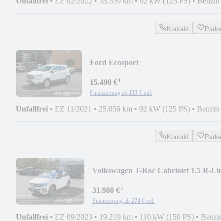
Unfallfrei
•
EZ 02/2022
•
35.539 km
•
92 kW (125 PS)
•
Benzin
Kontakt
Park
Ford Ecosport
Titanium+Navi+Winter6+B&O+Teilled
¹
15.490 €
Finanzierung ab
133 €
mtl.
Unfallfrei
•
EZ 11/2021
•
25.056 km
•
92 kW (125 PS)
•
Benzin
Kontakt
Park
Volkswagen T-Roc Cabriolet 1.5 R-Li
Black Style DSG+19 Zo
¹
31.980 €
Finanzierung ab
274 €
mtl.
Unfallfrei
•
EZ 09/2023
•
19.219 km
•
110 kW (150 PS)
•
Benzi