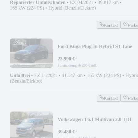
Reparierter Unfallschaden
•
EZ 04/2021
•
39.817 km
•
165 kW (224 PS)
•
Hybrid (Benzin/Elektro)
Kontakt
Park
Ford Kuga Plug-In Hybrid ST-Line
X+Assistenzpaket
¹
23.990 €
Finanzierung ab
205 €
mtl.
Unfallfrei
•
EZ 11/2021
•
41.147 km
•
165 kW (224 PS)
•
Hybri
(Benzin/Elektro)
Kontakt
Park
Volkswagen T6.1 Multivan 2.0 TDI
Multivan Family 7-sitzer
¹
39.480 €