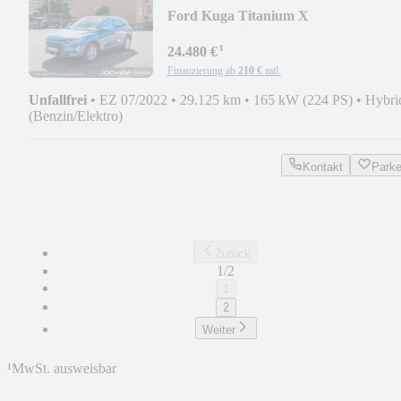
Ford Kuga Titanium X
PHEV+Navi+AHK+Panoramadach
¹
24.480 €
Finanzierung ab
210 €
mtl.
Unfallfrei
•
EZ 07/2022
•
29.125 km
•
165 kW (224 PS)
•
Hybri
(Benzin/Elektro)
Kontakt
Park
Zurück
1/2
1
2
Weiter
¹
MwSt. ausweisbar