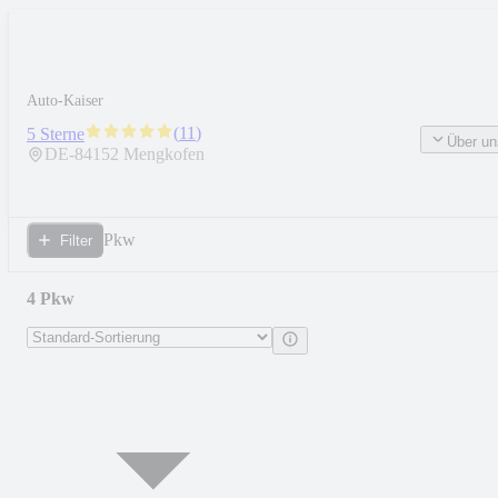
Auto-Kaiser
(
11
)
5 Sterne
Über un
DE-
84152
Mengkofen
Pkw
Filter
4 Pkw