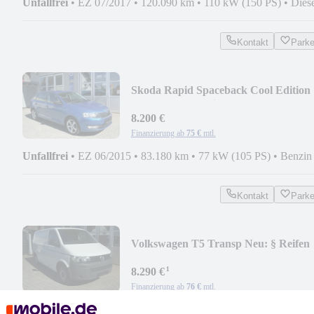
Unfallfrei
•
EZ 07/2017
•
120.090 km
•
110 kW (150 PS)
•
Dies
Kontakt
Park
Skoda Rapid Spaceback Cool Edition
AHK 8 fach Bereift
8.200 €
Finanzierung ab
75 €
mtl.
Unfallfrei
•
EZ 06/2015
•
83.180 km
•
77 kW (105 PS)
•
Benzin
Kontakt
Park
Volkswagen T5 Transp Neu: § Reifen
Bremsen Zahnr.Wapu KD
¹
8.290 €
Finanzierung ab
76 €
mtl.
Unfallfrei
•
EZ 02/2012
•
204.500 km
•
75 kW (102 PS)
•
Diesel