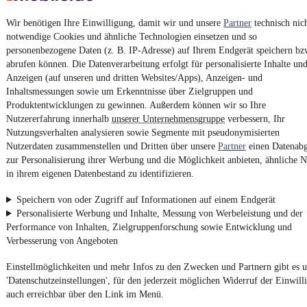
Wir benötigen Ihre Einwilligung, damit wir und unsere
Partner
technisch nic
Kontakt
Park
notwendige Cookies und ähnliche Technologien einsetzen und so
personenbezogene Daten (z. B. IP-Adresse) auf Ihrem Endgerät speichern bz
¹
MwSt. ausweisbar
abrufen können. Die Datenverarbeitung erfolgt für personalisierte Inhalte un
Anzeigen (auf unseren und dritten Websites/Apps), Anzeigen- und
Inhaltsmessungen sowie um Erkenntnisse über Zielgruppen und
Produktentwicklungen zu gewinnen. Außerdem können wir so Ihre
Nutzererfahrung innerhalb
unserer Unternehmensgruppe
verbessern, Ihr
Nutzungsverhalten analysieren sowie Segmente mit pseudonymisierten
4.6 Sterne
Nutzerdaten zusammenstellen und Dritten über unsere
Partner
einen Datenabg
App installieren
Nutze mobile.de schnell und einfach
zur Personalisierung ihrer Werbung und die Möglichkeit anbieten, ähnliche N
in ihrem eigenen Datenbestand zu identifizieren.
Speichern von oder Zugriff auf Informationen auf einem Endgerät
Impressum
Personalisierte Werbung und Inhalte, Messung von Werbeleistung und der
AGB
Performance von Inhalten, Zielgruppenforschung sowie Entwicklung und
Verbesserung von Angeboten
Vertrag widerrufen
Datenschutz
Einstellmöglichkeiten und mehr Infos zu den Zwecken und Partnern gibt es u
'Datenschutzeinstellungen', für den jederzeit möglichen Widerruf der Einwill
Datenschutzeinstellungen
auch erreichbar über den Link im Menü.
Erklärung zur Barrierefreiheit