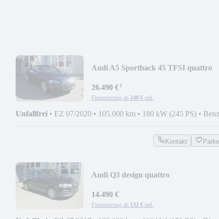
Audi A5 Sportback 45 TFSI quattro
¹
26.490 €
Finanzierung ab
240 €
mtl.
Unfallfrei
•
EZ 07/2020
•
105.000 km
•
180 kW (245 PS)
•
Benz
Kontakt
Park
Audi Q3 design quattro
14.490 €
Finanzierung ab
132 €
mtl.