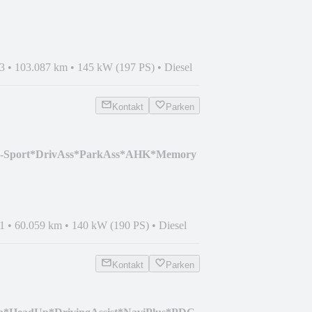
3
•
103.087 km
•
145 kW (197 PS)
•
Diesel
Kontakt
Parken
-Sport*DrivAss*ParkAss*AHK*Memory
1
•
60.059 km
•
140 kW (190 PS)
•
Diesel
Kontakt
Parken