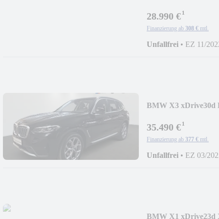
Sport*HeadUp*Kame
¹
28.990 €
Finanzierung ab
308 €
mtl.
Unfallfrei
•
EZ 11/202
BMW X3 xDrive30d L
¹
35.490 €
Finanzierung ab
377 €
mtl.
Unfallfrei
•
EZ 03/202
BMW X1 xDrive23d 