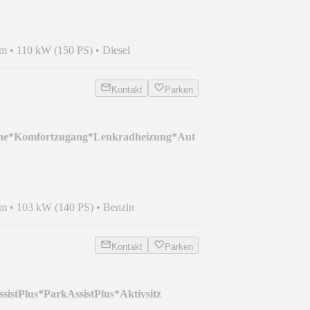
km
•
110 kW (150 PS)
•
Diesel
Kontakt
Parken
ne*Komfortzugang*Lenkradheizung*Aut
km
•
103 kW (140 PS)
•
Benzin
Kontakt
Parken
istPlus*ParkAssistPlus*Aktivsitz