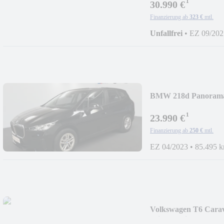
¹
30.990 €
Finanzierung ab
323 €
mtl.
Unfallfrei
•
EZ 09/202
BMW 218d Panorama
¹
23.990 €
Finanzierung ab
250 €
mtl.
EZ 04/2023
•
85.495 
Volkswagen T6 Carave
Climatronic*Rückfa