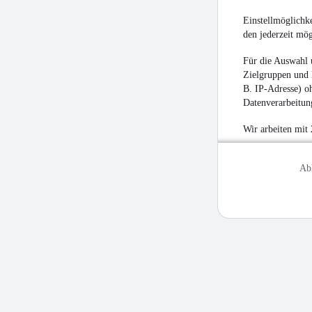
Einstellmöglichke
den jederzeit mö
Für die Auswahl 
Zielgruppen und 
B. IP-Adresse) oh
Datenverarbeitung
Wir arbeiten mit
Ab