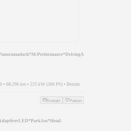
Panoramadach*M-Performance*DrivingA
0
•
68.296 km
•
225 kW (306 PS)
•
Benzin
Kontakt
Parken
AdaptiverLED*ParkAss*Head-