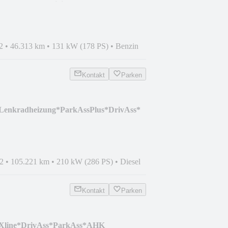
ra*ad.LED*Drivin
2
•
46.313 km
•
131 kW (178 PS)
•
Benzin
Kontakt
Parken
enkradheizung*ParkAssPlus*DrivAss*
2
•
105.221 km
•
210 kW (286 PS)
•
Diesel
Kontakt
Parken
Xline*DrivAss*ParkAss*AHK