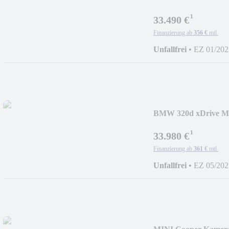
¹
33.490 €
Finanzierung ab
356 €
mtl.
Unfallfrei
•
EZ 01/202
BMW 320d xDrive M
¹
33.980 €
Finanzierung ab
361 €
mtl.
Unfallfrei
•
EZ 05/202