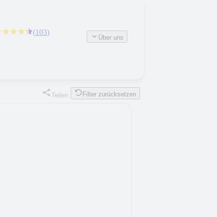
(
103
)
Über uns
Filter zurücksetzen
Teilen