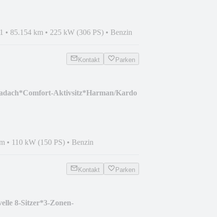
1
•
85.154 km
•
225 kW (306 PS)
•
Benzin
Kontakt
Parken
dach*Comfort-Aktivsitz*Harman/Kardo
km
•
110 kW (150 PS)
•
Benzin
Kontakt
Parken
lle 8-Sitzer*3-Zonen-