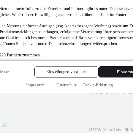
HeadUp*DrivingAss
¹
41.990 €
iten und mehr Infos zu den Zwecken und Partnern gibt es unter 'Datenschutzein
glichen Widerruf der Einwilligung auch erreichbar über den Link im Footer.
Finanzierung ab
446 €
mtl.
Unfallfrei
•
EZ 03/202
und Messung einfacher Anzeigen (sog. kontextbezogene Werbung) sowie um Er
Produktentwicklungen zu erlangen, erfolgt eine Verarbeitung Ihrer personenbe
ne Cookies durch bestimmte Partner auch auf Basis von berechtigten Interesse
 können Sie jederzeit unter 'Datenschutzeinstellungen' widersprechen.
 220 Partnern zusammen.
BMW 320d xDrive Dri
lehnen
Einstellungen verwalten
Einvers
¹
30.990 €
Finanzierung ab
329 €
mtl.
Impressum
Datenschutz
Cookie-Erklärung
EZ 05/2023
•
57.339 
BMW X2 xDrive20i 