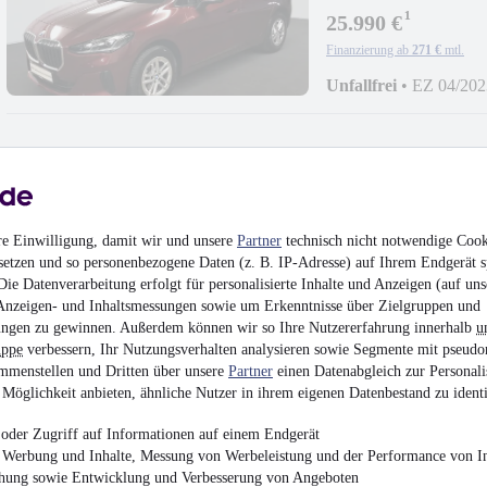
¹
25.990 €
Finanzierung ab
271 €
mtl.
Unfallfrei
•
EZ 04/202
BMW X2 sDrive20i 
re Einwilligung, damit wir und unsere
Partner
technisch nicht notwendige Cook
Up
setzen und so personenbezogene Daten (z. B. IP-Adresse) auf Ihrem Endgerät s
31.490 €
ie Datenverarbeitung erfolgt für personalisierte Inhalte und Anzeigen (auf uns
Finanzierung ab
334 €
mtl.
Anzeigen- und Inhaltsmessungen sowie um Erkenntnisse über Zielgruppen und
ngen zu gewinnen. Außerdem können wir so Ihre Nutzererfahrung innerhalb
u
Unfallfrei
•
EZ 04/202
uppe
verbessern, Ihr Nutzungsverhalten analysieren sowie Segmente mit pseudo
mmenstellen und Dritten über unsere
Partner
einen Datenabgleich zur Personali
Möglichkeit anbieten, ähnliche Nutzer in ihrem eigenen Datenbestand zu identi
oder Zugriff auf Informationen auf einem Endgerät
e Werbung und Inhalte, Messung von Werbeleistung und der Performance von In
BMW Z4 M40i
chung sowie Entwicklung und Verbesserung von Angeboten