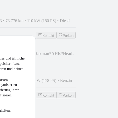
3
•
73.776 km
•
110 kW (150 PS)
•
Diesel
Kontakt
Parken
M-Sport*Rückfahr*Harman*AHK*Head-
ies und ähnliche
peichern bzw.
eren und dritten
nserer
3
•
62.359 km
•
131 kW (178 PS)
•
Benzin
nymisierten
sierung ihrer
fizieren.
Kontakt
Parken
halten,