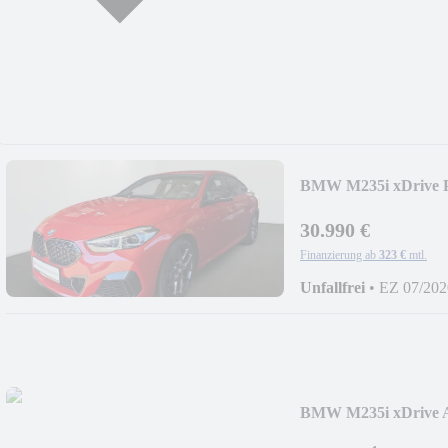
BMW M235i xDrive 
30.990 €
Finanzierung ab
323 €
mtl.
Unfallfrei
•
EZ 07/202
BMW M235i xDrive 
Up*Harman