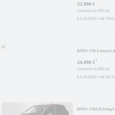
33.990 €
Finanzierung ab
354 €
mtl.
EZ 02/2019
•
64.759 
BMW 118i LuxuryLi
¹
24.490 €
Finanzierung ab
260 €
mtl.
EZ 05/2022
•
44.591 
BMW 218d DrivingAss