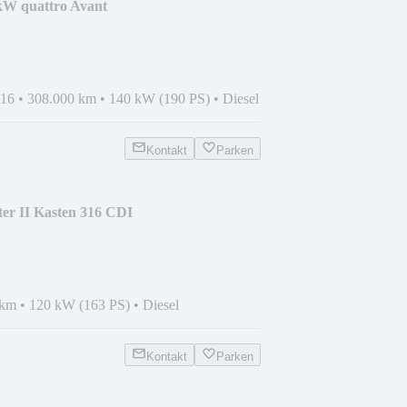
kW quattro Avant
016
•
308.000 km
•
140 kW (190 PS)
•
Diesel
Kontakt
Parken
er II Kasten 316 CDI
 km
•
120 kW (163 PS)
•
Diesel
Kontakt
Parken