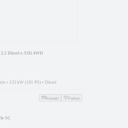
.2 Diesel e-XDi 4WD
 km
•
133 kW (181 PS)
•
Diesel
Kontakt
Parken
yle SC