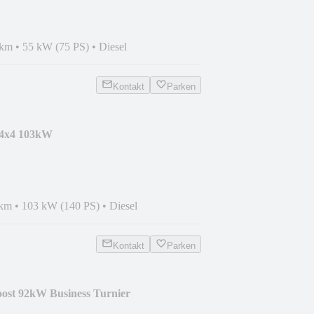
 km
•
55 kW (75 PS)
•
Diesel
Kontakt
Parken
 4x4 103kW
 km
•
103 kW (140 PS)
•
Diesel
Kontakt
Parken
oost 92kW Business Turnier