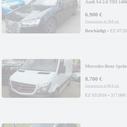
Audi A4 2.0 TDI 140
6.900 €
Finanzierung ab
74 €
mtl.
Beschädigt
•
EZ 07/2
Mercedes-Benz Sprint
8.700 €
Finanzierung ab
93 €
mtl.
EZ 03/2018
•
317.000