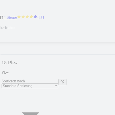
on
(
11
)
4 Sterne
berfrohna
15 Pkw
Pkw
Sortieren nach