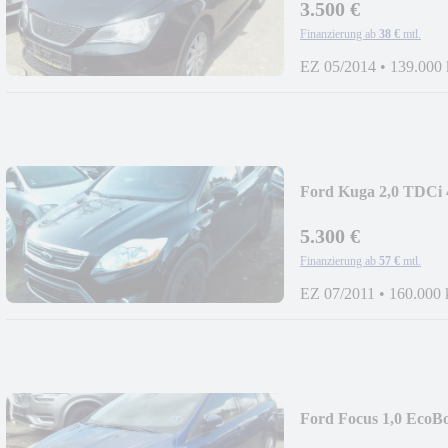
3.500 €
Finanzierung ab
38 €
mtl.
EZ 05/2014
•
139.000
Ford Kuga 2,0 TDCi
5.300 €
Finanzierung ab
57 €
mtl.
EZ 07/2011
•
160.000
Ford Focus 1,0 EcoB