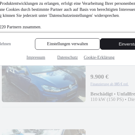
Produktentwicklungen zu erlangen, erfolgt eine Verarbeitung Ihrer personenbe
9.900 €
ne Cookies durch bestimmte Partner auch auf Basis von berechtigten Interesse
 können Sie jederzeit unter 'Datenschutzeinstellungen' widersprechen.
Finanzierung ab
105 €
mtl.
EZ 07/2019
•
247.000
 220 Partnern zusammen.
lehnen
Einstellungen verwalten
Einvers
Impressum
Datenschutz
Cookie-Erklärung
Volkswagen Golf 2.0
9.900 €
Finanzierung ab
105 €
mtl.
Beschädigt
•
Unfallfre
110 kW (150 PS)
•
Die