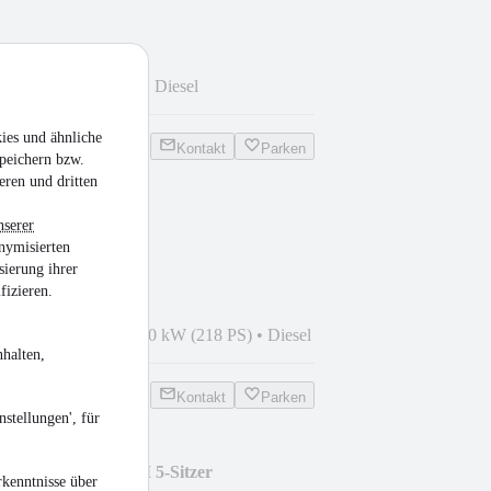
 km
•
55 kW (75 PS)
•
Diesel
ies und ähnliche
Kontakt
Parken
peichern bzw.
eren und dritten
nserer
nymisierten
sierung ihrer
fizieren.
12
•
220.000 km
•
160 kW (218 PS)
•
Diesel
halten,
Kontakt
Parken
stellungen', für
,0TDI 110kW MAXI 5-Sitzer
kenntnisse über