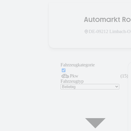
Automarkt R
DE-
09212
Limbach-O
Fahrzeugkategorie
Pkw
(
15
)
Fahrzeugtyp