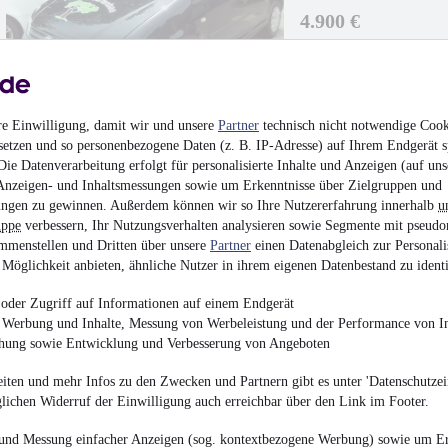
4.900 €
Finanzierung ab
52 €
mtl.
EZ 07/2010
•
225.000
re Einwilligung, damit wir und unsere
Partner
technisch nicht notwendige Cook
setzen und so personenbezogene Daten (z. B. IP-Adresse) auf Ihrem Endgerät s
ie Datenverarbeitung erfolgt für personalisierte Inhalte und Anzeigen (auf uns
Anzeigen- und Inhaltsmessungen sowie um Erkenntnisse über Zielgruppen und
BMW X3
ngen zu gewinnen. Außerdem können wir so Ihre Nutzererfahrung innerhalb
u
uppe
verbessern, Ihr Nutzungsverhalten analysieren sowie Segmente mit pseudo
2.200 €
mmenstellen und Dritten über unsere
Partner
einen Datenabgleich zur Personali
Möglichkeit anbieten, ähnliche Nutzer in ihrem eigenen Datenbestand zu identi
Finanzierung ab
42 €
mtl.
oder Zugriff auf Informationen auf einem Endgerät
Beschädigt
•
EZ 11/20
e Werbung und Inhalte, Messung von Werbeleistung und der Performance von In
chung sowie Entwicklung und Verbesserung von Angeboten
iten und mehr Infos zu den Zwecken und Partnern gibt es unter 'Datenschutzein
glichen Widerruf der Einwilligung auch erreichbar über den Link im Footer.
Volkswagen Caddy 2
und Messung einfacher Anzeigen (sog. kontextbezogene Werbung) sowie um Er