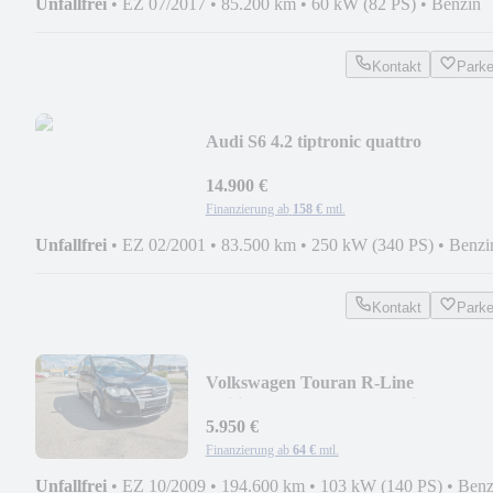
Unfallfrei
•
EZ 07/2017
•
85.200 km
•
60 kW (82 PS)
•
Benzin
Kontakt
Park
Audi S6 4.2 tiptronic quattro
Avant/83000 KM
14.900 €
Finanzierung ab
158 €
mtl.
Unfallfrei
•
EZ 02/2001
•
83.500 km
•
250 kW (340 PS)
•
Benzi
Kontakt
Park
Volkswagen Touran R-Line
Edition/Motor 4500 Km/7 Sitze/AHK
5.950 €
Finanzierung ab
64 €
mtl.
Unfallfrei
•
EZ 10/2009
•
194.600 km
•
103 kW (140 PS)
•
Benz