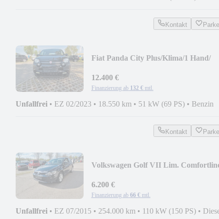
Kontakt
Park
Fiat Panda City Plus/Klima/1 Hand/
18.000Km
12.400 €
Finanzierung ab
132 €
mtl.
Unfallfrei
•
EZ 02/2023
•
18.550 km
•
51 kW (69 PS)
•
Benzin
Kontakt
Park
Volkswagen Golf VII Lim. Comfortlin
BMT
6.200 €
Finanzierung ab
66 €
mtl.
Unfallfrei
•
EZ 07/2015
•
254.000 km
•
110 kW (150 PS)
•
Dies