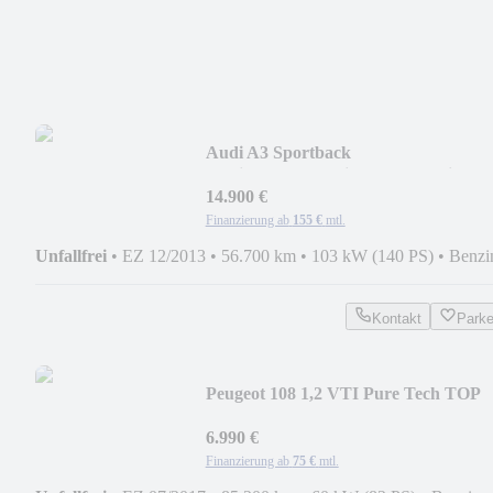
Audi A3 Sportback
ambiente/Automatik/Xenon/Navi
14.900 €
Finanzierung ab
155 €
mtl.
Unfallfrei
•
EZ 12/2013
•
56.700 km
•
103 kW (140 PS)
•
Benzi
Kontakt
Park
Peugeot 108 1,2 VTI Pure Tech TOP
Allure/Faltdach/1 Hand
6.990 €
Finanzierung ab
75 €
mtl.