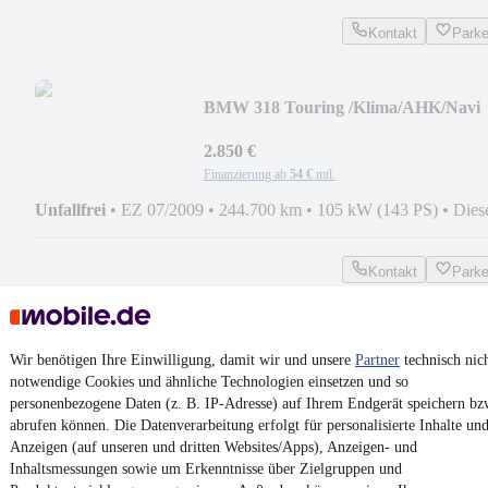
Kontakt
Park
BMW 318 Touring /Klima/AHK/Navi
2.850 €
Finanzierung ab
54 €
mtl.
Unfallfrei
•
EZ 07/2009
•
244.700 km
•
105 kW (143 PS)
•
Dies
Kontakt
Park
¹
MwSt. ausweisbar
Wir benötigen Ihre Einwilligung, damit wir und unsere
Partner
technisch nic
notwendige Cookies und ähnliche Technologien einsetzen und so
personenbezogene Daten (z. B. IP-Adresse) auf Ihrem Endgerät speichern bz
abrufen können. Die Datenverarbeitung erfolgt für personalisierte Inhalte un
4.6 Sterne
Anzeigen (auf unseren und dritten Websites/Apps), Anzeigen- und
App installieren
Nutze mobile.de schnell und einfach
Inhaltsmessungen sowie um Erkenntnisse über Zielgruppen und