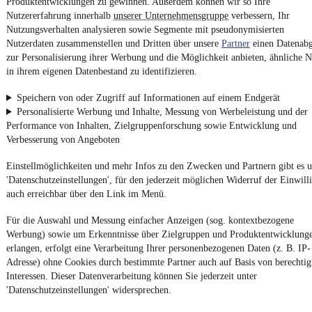
Produktentwicklungen zu gewinnen. Außerdem können wir so Ihre
Nutzererfahrung innerhalb
unserer Unternehmensgruppe
verbessern, Ihr
Nutzungsverhalten analysieren sowie Segmente mit pseudonymisierten
Impressum
Nutzerdaten zusammenstellen und Dritten über unsere
Partner
einen Datenabg
AGB
zur Personalisierung ihrer Werbung und die Möglichkeit anbieten, ähnliche N
in ihrem eigenen Datenbestand zu identifizieren.
Vertrag widerrufen
Datenschutz
Speichern von oder Zugriff auf Informationen auf einem Endgerät
Personalisierte Werbung und Inhalte, Messung von Werbeleistung und der
Datenschutzeinstellungen
Performance von Inhalten, Zielgruppenforschung sowie Entwicklung und
Erklärung zur Barrierefreiheit
Verbesserung von Angeboten
Report Security Vulnerability (English)
Einstellmöglichkeiten und mehr Infos zu den Zwecken und Partnern gibt es u
'Datenschutzeinstellungen', für den jederzeit möglichen Widerruf der Einwill
Powered by
auch erreichbar über den Link im Menü.
Für die Auswahl und Messung einfacher Anzeigen (sog. kontextbezogene
Werbung) sowie um Erkenntnisse über Zielgruppen und Produktentwicklung
Entdecke
Kleinwagen
,
SUV
und
Wohnmobile
und mehr bei
mobile.de
erlangen, erfolgt eine Verarbeitung Ihrer personenbezogenen Daten (z. B. IP-
Adresse) ohne Cookies durch bestimmte Partner auch auf Basis von berechtig
Interessen. Dieser Datenverarbeitung können Sie jederzeit unter
'Datenschutzeinstellungen' widersprechen.