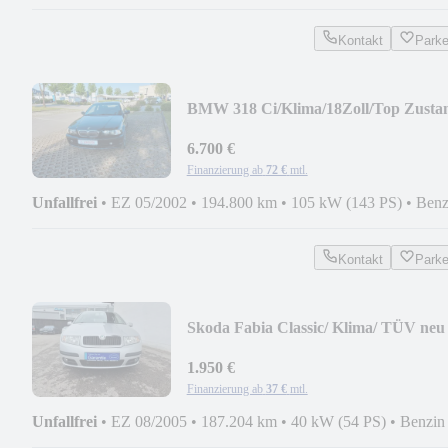
Kontakt
Park
BMW 318 Ci/Klima/18Zoll/Top Zusta
6.700 €
Finanzierung ab
72 €
mtl.
Unfallfrei
•
EZ 05/2002
•
194.800 km
•
105 kW (143 PS)
•
Benz
Kontakt
Park
Skoda Fabia Classic/ Klima/ TÜV neu
1.950 €
Finanzierung ab
37 €
mtl.
Unfallfrei
•
EZ 08/2005
•
187.204 km
•
40 kW (54 PS)
•
Benzin