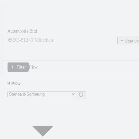
Automobile Bittl
DE-
81249
München
Über un
Pkw
Filter
9 Pkw