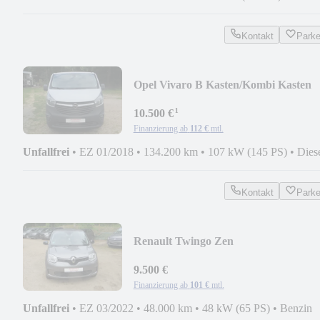
Kontakt
Park
Opel Vivaro B Kasten/Kombi Kasten
L1H1 2,9t.1Hand
¹
10.500 €
Finanzierung ab
112 €
mtl.
Unfallfrei
•
EZ 01/2018
•
134.200 km
•
107 kW (145 PS)
•
Dies
Kontakt
Park
Renault Twingo Zen
9.500 €
Finanzierung ab
101 €
mtl.
Unfallfrei
•
EZ 03/2022
•
48.000 km
•
48 kW (65 PS)
•
Benzin