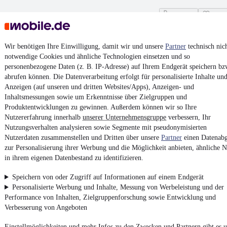
Kontakt
Park
¹
MwSt. ausweisbar
Wir benötigen Ihre Einwilligung, damit wir und unsere
Partner
technisch nic
notwendige Cookies und ähnliche Technologien einsetzen und so
personenbezogene Daten (z. B. IP-Adresse) auf Ihrem Endgerät speichern bz
abrufen können. Die Datenverarbeitung erfolgt für personalisierte Inhalte un
Anzeigen (auf unseren und dritten Websites/Apps), Anzeigen- und
4.6 Sterne
Inhaltsmessungen sowie um Erkenntnisse über Zielgruppen und
App installieren
Nutze mobile.de schnell und einfach
Produktentwicklungen zu gewinnen. Außerdem können wir so Ihre
Nutzererfahrung innerhalb
unserer Unternehmensgruppe
verbessern, Ihr
Nutzungsverhalten analysieren sowie Segmente mit pseudonymisierten
Nutzerdaten zusammenstellen und Dritten über unsere
Partner
einen Datenabg
Impressum
zur Personalisierung ihrer Werbung und die Möglichkeit anbieten, ähnliche N
AGB
in ihrem eigenen Datenbestand zu identifizieren.
Vertrag widerrufen
Speichern von oder Zugriff auf Informationen auf einem Endgerät
Datenschutz
Personalisierte Werbung und Inhalte, Messung von Werbeleistung und der
Performance von Inhalten, Zielgruppenforschung sowie Entwicklung und
Datenschutzeinstellungen
Verbesserung von Angeboten
Erklärung zur Barrierefreiheit
Einstellmöglichkeiten und mehr Infos zu den Zwecken und Partnern gibt es u