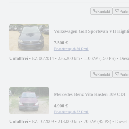
Kontakt
Park
Volkswagen Golf Sportsvan VII Highl
BMT/Start-Stopp
7.500 €
Finanzierung ab
80 €
mtl.
Unfallfrei
•
EZ 06/2014
•
236.200 km
•
110 kW (150 PS)
•
Dies
Kontakt
Park
Mercedes-Benz Vito Kasten 109 CDI
lang.1Hand.Kühlschrank.
4.900 €
Finanzierung ab
52 €
mtl.
Unfallfrei
•
EZ 10/2009
•
213.000 km
•
70 kW (95 PS)
•
Diesel