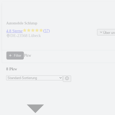
Automobile Schlutup
(
57
)
4.8 Sterne
Über un
DE-
23568
Lübeck
Pkw
Filter
8 Pkw