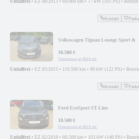
Unfallfrei
•
EZ 08/2013
•
69.000 km
•
77 kW (105 PS)
•
Benzin
Kontakt
Park
Volkswagen Tiguan Lounge Sport &
Style BMT
10.500 €
Finanzierung ab
112 €
mtl.
Unfallfrei
•
EZ 05/2015
•
119.500 km
•
90 kW (122 PS)
•
Benzi
Kontakt
Park
Ford EcoSport ST-Line
10.500 €
Finanzierung ab
112 €
mtl.
Unfallfrei
•
EZ 02/2018
•
60.500 km
•
103 kW (140 PS)
•
Benzi