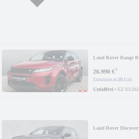
Land Rover Range R
Pa.el.Heckkl.
¹
26.990 €
Finanzierung ab
281 €
mtl.
Unfallfrei
•
EZ 03/202
Land Rover Discove
Panorama