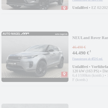
Unfallfrei
•
EZ 02/202
NEU
Land Rover Ran
Pa.Winter-Pa
46.490 €
¹
44.490 €
Finanzierung ab
472 €
mtl.
Unfallfrei
•
Vorführf
120 kW (163 PS)
•
Die
6,4 l/100km (komb.)
•
F (komb.)