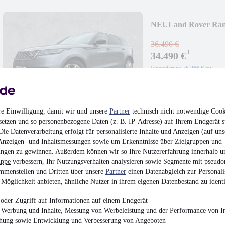
NEU
Land Rover Ran
Pano Luftf.
36.490 €
¹
34.490 €
Finanzierung ab
366 €
mtl.
EZ 05/2022
•
40.313 
re Einwilligung, damit wir und unsere
Partner
technisch nicht notwendige Cook
setzen und so personenbezogene Daten (z. B. IP-Adresse) auf Ihrem Endgerät s
ie Datenverarbeitung erfolgt für personalisierte Inhalte und Anzeigen (auf uns
Anzeigen- und Inhaltsmessungen sowie um Erkenntnisse über Zielgruppen und
Land Rover Range 
ngen zu gewinnen. Außerdem können wir so Ihre Nutzererfahrung innerhalb
u
HUD Standh
uppe
verbessern, Ihr Nutzungsverhalten analysieren sowie Segmente mit pseudo
¹
53.490 €
mmenstellen und Dritten über unsere
Partner
einen Datenabgleich zur Personali
Möglichkeit anbieten, ähnliche Nutzer in ihrem eigenen Datenbestand zu identi
Finanzierung ab
568 €
mtl.
Unfallfrei
•
EZ 08/202
oder Zugriff auf Informationen auf einem Endgerät
e Werbung und Inhalte, Messung von Werbeleistung und der Performance von In
chung sowie Entwicklung und Verbesserung von Angeboten