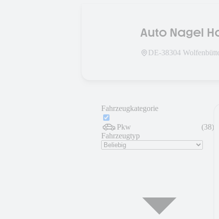
Auto Nagel H
Wolfenbüttel
DE-
38304
Wolfenbütt
Fahrzeugkategorie
Pkw
(
38
)
Fahrzeugtyp