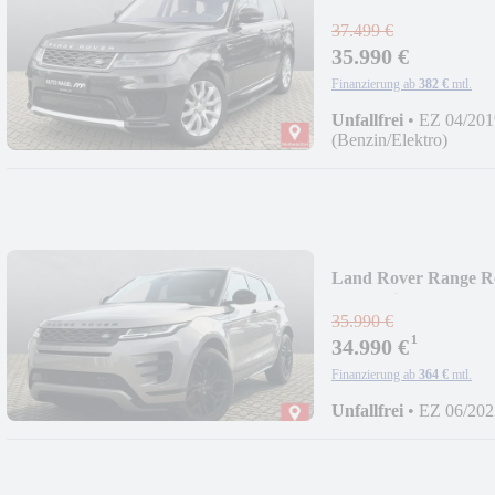
Pano Standhzg
37.499 €
35.990 €
Finanzierung ab
382 €
mtl.
Unfallfrei
•
EZ 04/201
(Benzin/Elektro)
Land Rover Range R
Standheiz
35.990 €
¹
34.990 €
Finanzierung ab
364 €
mtl.
Unfallfrei
•
EZ 06/202