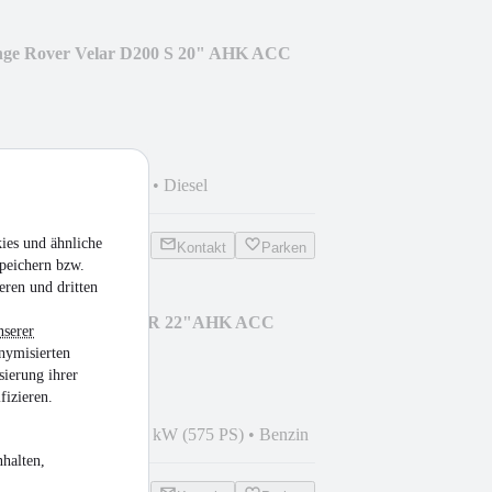
ge Rover Velar D200 S 20" AHK ACC
km
•
150 kW (204 PS)
•
Diesel
ies und ähnliche
Kontakt
Parken
peichern bzw.
eren und dritten
Rover Sport P575 SVR 22"AHK ACC
nserer
nymisierten
sierung ihrer
fizieren.
0
•
102.049 km
•
423 kW (575 PS)
•
Benzin
halten,