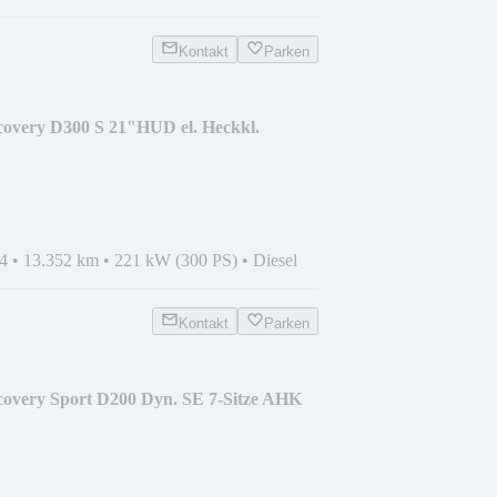
Kontakt
Parken
covery D300 S 21"HUD el. Heckkl.
4
•
13.352 km
•
221 kW (300 PS)
•
Diesel
Kontakt
Parken
covery Sport D200 Dyn. SE 7-Sitze AHK