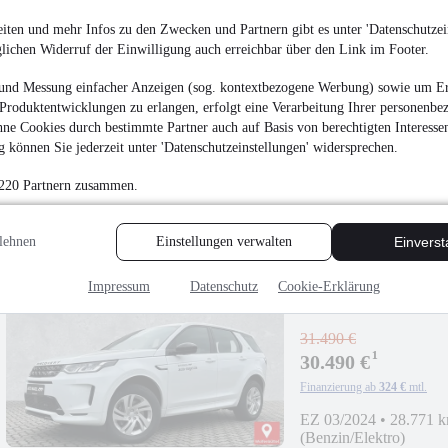
iten und mehr Infos zu den Zwecken und Partnern gibt es unter 'Datenschutzein
glichen Widerruf der Einwilligung auch erreichbar über den Link im Footer.
Land Rover Range R
und Messung einfacher Anzeigen (sog. kontextbezogene Werbung) sowie um Er
EDITION*AHK Win
Produktentwicklungen zu erlangen, erfolgt eine Verarbeitung Ihrer personenbe
¹
46.990 €
ne Cookies durch bestimmte Partner auch auf Basis von berechtigten Interesse
Finanzierung ab
499 €
mtl.
 können Sie jederzeit unter 'Datenschutzeinstellungen' widersprechen.
Unfallfrei
•
EZ 07/202
 220 Partnern zusammen.
lehnen
Einstellungen verwalten
Einvers
Impressum
Datenschutz
Cookie-Erklärung
NEU
Land Rover Disc
Hybrid 18"
31.490 €
¹
30.490 €
Finanzierung ab
324 €
mtl.
EZ 03/2024
•
28.771 
(Benzin/Elektro)