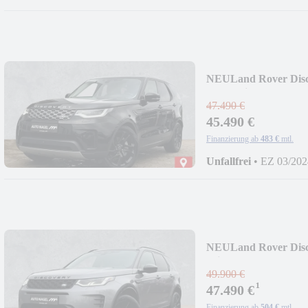
NEU
Land Rover Dis
Standheizung
47.490 €
45.490 €
Finanzierung ab
483 €
mtl.
Unfallfrei
•
EZ 03/202
NEU
Land Rover Dis
WinterP
49.900 €
¹
47.490 €
Finanzierung ab
504 €
mtl.