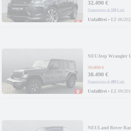
32.490 €
Finanzierung ab
338 €
mtl.
Unfallfrei
•
EZ 06/202
NEU
Jeep Wrangler 
Techno
39.890 €
38.490 €
Finanzierung ab
409 €
mtl.
Unfallfrei
•
EZ 09/201
NEU
Land Rover Ra