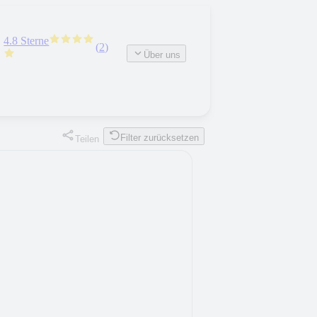
4.8 Sterne
(
2
)
Über uns
Filter zurücksetzen
Teilen