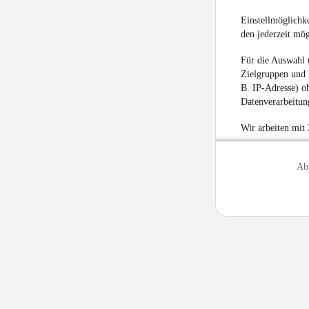
Einstellmöglichke
den jederzeit mö
Für die Auswahl 
Zielgruppen und 
B. IP-Adresse) oh
Datenverarbeitung
Wir arbeiten mit
Ab