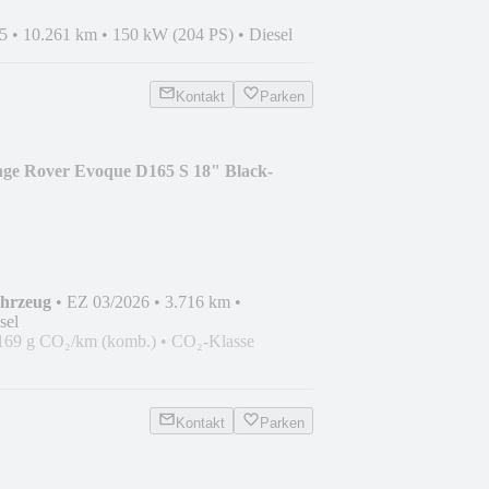
5
•
10.261 km
•
150 kW (204 PS)
•
Diesel
Kontakt
Parken
ge Rover Evoque D165 S 18" Black-
ahrzeug
•
EZ 03/2026
•
3.716 km
•
sel
169 g CO₂/km (komb.)
•
CO₂-Klasse
Kontakt
Parken