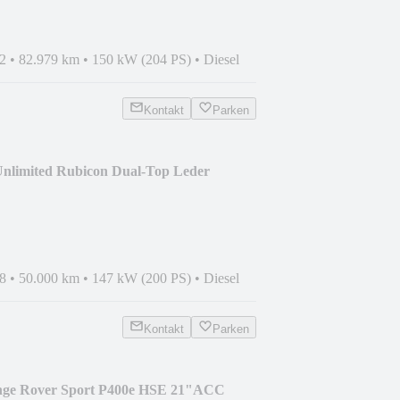
2
•
82.979 km
•
150 kW (204 PS)
•
Diesel
Kontakt
Parken
Unlimited Rubicon Dual-Top Leder
8
•
50.000 km
•
147 kW (200 PS)
•
Diesel
Kontakt
Parken
nge Rover Sport P400e HSE 21"ACC