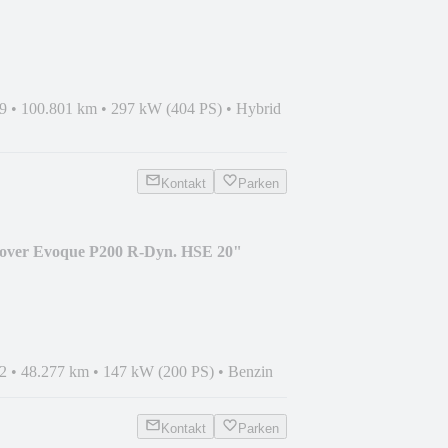
9
•
100.801 km
•
297 kW (404 PS)
•
Hybrid
Kontakt
Parken
over Evoque P200 R-Dyn. HSE 20"
2
•
48.277 km
•
147 kW (200 PS)
•
Benzin
Kontakt
Parken