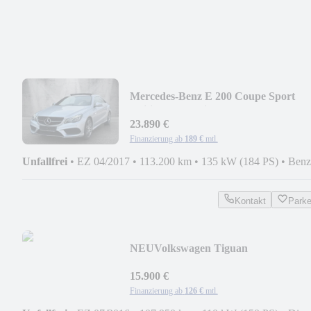
Mercedes-Benz E 200 Coupe Sport
Edition AMG Line AHK 2 HAND
23.890 €
Finanzierung ab
189 €
mtl.
Unfallfrei
•
EZ 04/2017
•
113.200 km
•
135 kW (184 PS)
•
Benz
Kontakt
Park
NEU
Volkswagen Tiguan
Sport&S.BMT4x4StdHz.KAMERA
NAVI XENON AHK
15.900 €
Finanzierung ab
126 €
mtl.