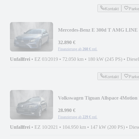
Kontakt
Park
Mercedes-Benz E 300d T AMG LINE
WIDESCREEN StandHz. 360° 2HA
32.890 €
Finanzierung ab
260 €
mtl.
Unfallfrei
•
EZ 03/2019
•
72.050 km
•
180 kW (245 PS)
•
Diesel
Kontakt
Park
Volkswagen Tiguan Allspace 4Motion
Line AHK PANO ACC
28.990 €
Finanzierung ab
229 €
mtl.
Unfallfrei
•
EZ 10/2021
•
104.950 km
•
147 kW (200 PS)
•
Dies