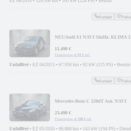
EZ 06/2014
•
129.100 km
•
165 kW (224 PS)
•
Benzin
Kontakt
Park
NEU
Audi A1 NAVI SitzHz. KLIMA 2
HAND
11.490 €
Finanzierung ab
91 €
mtl.
Unfallfrei
•
EZ 04/2015
•
67.950 km
•
92 kW (125 PS)
•
Benzin
Kontakt
Park
Mercedes-Benz C 220dT Aut. NAVI
LED TEILLEDER KAMERA AHK
2HAND
23.490 €
Finanzierung ab
186 €
mtl.
Unfallfrei
•
EZ 05/2020
•
86.800 km
•
143 kW (194 PS)
•
Diesel