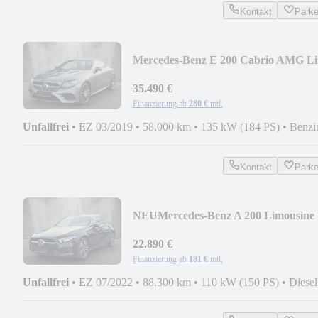
Kontakt
Park
Mercedes-Benz E 200 Cabrio AMG Li
2 Hand NAVI LED LEDER 2Hd.
35.490 €
Finanzierung ab
280 €
mtl.
Unfallfrei
•
EZ 03/2019
•
58.000 km
•
135 kW (184 PS)
•
Benzi
Kontakt
Park
NEU
Mercedes-Benz A 200 Limousine
DCT NAVI LED LEDER MBUX 1
HAND
22.890 €
Finanzierung ab
181 €
mtl.
Unfallfrei
•
EZ 07/2022
•
88.300 km
•
110 kW (150 PS)
•
Diesel