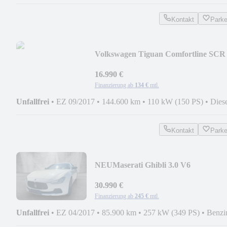
Kontakt
Park
Volkswagen Tiguan Comfortline SCR
BMT 4Motion AHK PANO LED
16.990 €
Finanzierung ab
134 €
mtl.
Unfallfrei
•
EZ 09/2017
•
144.600 km
•
110 kW (150 PS)
•
Dies
Kontakt
Park
NEU
Maserati Ghibli 3.0 V6
RWD*GERMAN CAR*2 HAND*
30.990 €
Finanzierung ab
245 €
mtl.
Unfallfrei
•
EZ 04/2017
•
85.900 km
•
257 kW (349 PS)
•
Benzi