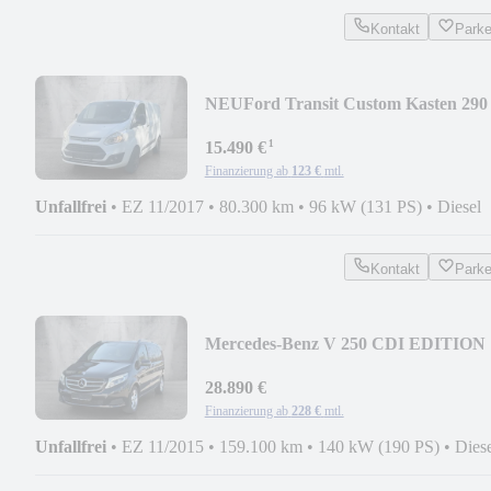
Kontakt
Park
NEU
Ford Transit Custom Kasten 290
L1 Trend Aut. 1 HAND
¹
15.490 €
Finanzierung ab
123 €
mtl.
Unfallfrei
•
EZ 11/2017
•
80.300 km
•
96 kW (131 PS)
•
Diesel
Kontakt
Park
Mercedes-Benz V 250 CDI EDITION
4M. kompakt AHK StandHz. 2Hd.
28.890 €
Finanzierung ab
228 €
mtl.
Unfallfrei
•
EZ 11/2015
•
159.100 km
•
140 kW (190 PS)
•
Dies