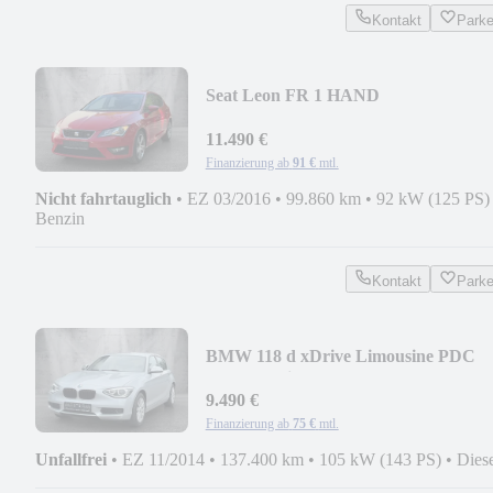
Kontakt
Park
Seat Leon FR 1 HAND
11.490 €
Finanzierung ab
91 €
mtl.
Nicht fahrtauglich
•
EZ 03/2016
•
99.860 km
•
92 kW (125 PS)
Benzin
Kontakt
Park
BMW 118 d xDrive Limousine PDC
TEMPO Bi-XENON 2 HAND
9.490 €
Finanzierung ab
75 €
mtl.
Unfallfrei
•
EZ 11/2014
•
137.400 km
•
105 kW (143 PS)
•
Dies