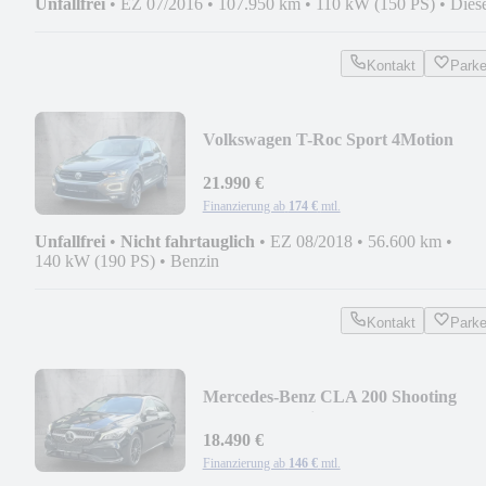
Unfallfrei
•
EZ 07/2016
•
107.950 km
•
110 kW (150 PS)
•
Dies
Kontakt
Park
Volkswagen T-Roc Sport 4Motion
BEATS PANO LEDER LED AHK
21.990 €
Finanzierung ab
174 €
mtl.
Unfallfrei
•
Nicht fahrtauglich
•
EZ 08/2018
•
56.600 km
•
140 kW (190 PS)
•
Benzin
Kontakt
Park
Mercedes-Benz CLA 200 Shooting
Brake AMG Line PANO LED
STANDHZ
18.490 €
Finanzierung ab
146 €
mtl.