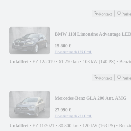
Kontakt
Park
BMW 118i Limousine Advantage LE
HIFI 2 HAND
15.800 €
Finanzierung ab
125 €
mtl.
Unfallfrei
•
EZ 12/2019
•
61.250 km
•
103 kW (140 PS)
•
Benzi
Kontakt
Park
Mercedes-Benz GLA 200 Aut. AMG
Line NAVI LEDER LED AHK 360°
27.990 €
Finanzierung ab
221 €
mtl.
Unfallfrei
•
EZ 11/2021
•
80.800 km
•
120 kW (163 PS)
•
Benzi