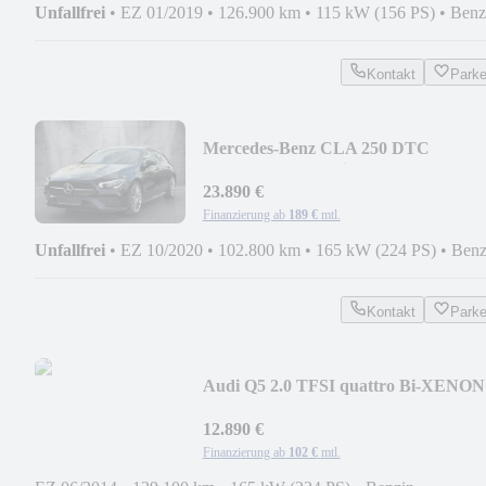
Unfallfrei
•
EZ 01/2019
•
126.900 km
•
115 kW (156 PS)
•
Benz
Kontakt
Park
Mercedes-Benz CLA 250 DTC
Sho.Brake AMG Line VIRTUAL
MOTOR NEU
23.890 €
Finanzierung ab
189 €
mtl.
Unfallfrei
•
EZ 10/2020
•
102.800 km
•
165 kW (224 PS)
•
Benz
Kontakt
Park
Audi Q5 2.0 TFSI quattro Bi-XENON
HAND
12.890 €
Finanzierung ab
102 €
mtl.