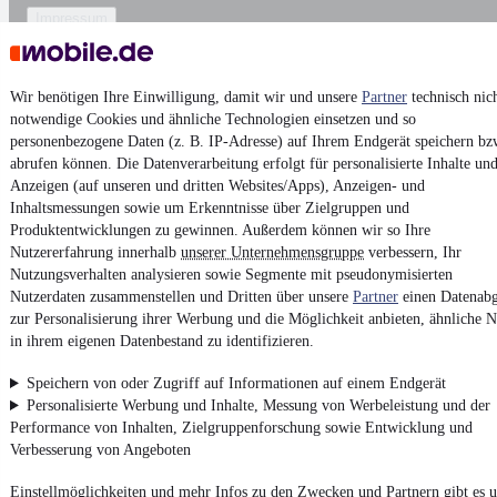
Impressum
AGB
Vertrag widerrufen
Wir benötigen Ihre Einwilligung, damit wir und unsere
Partner
technisch nic
Datenschutz
notwendige Cookies und ähnliche Technologien einsetzen und so
personenbezogene Daten (z. B. IP-Adresse) auf Ihrem Endgerät speichern bz
Datenschutzeinstellungen
abrufen können. Die Datenverarbeitung erfolgt für personalisierte Inhalte un
Erklärung zur Barrierefreiheit
Anzeigen (auf unseren und dritten Websites/Apps), Anzeigen- und
Inhaltsmessungen sowie um Erkenntnisse über Zielgruppen und
Report Security Vulnerability (English)
Produktentwicklungen zu gewinnen. Außerdem können wir so Ihre
Nutzererfahrung innerhalb
unserer Unternehmensgruppe
verbessern, Ihr
Powered by
Nutzungsverhalten analysieren sowie Segmente mit pseudonymisierten
Nutzerdaten zusammenstellen und Dritten über unsere
Partner
einen Datenabg
zur Personalisierung ihrer Werbung und die Möglichkeit anbieten, ähnliche N
Weitere Fahrzeuge gibt es auf mobile.de, dem Marktplatz für
in ihrem eigenen Datenbestand zu identifizieren.
Autos
und
Motorräder
Speichern von oder Zugriff auf Informationen auf einem Endgerät
Personalisierte Werbung und Inhalte, Messung von Werbeleistung und der
Performance von Inhalten, Zielgruppenforschung sowie Entwicklung und
Verbesserung von Angeboten
Einstellmöglichkeiten und mehr Infos zu den Zwecken und Partnern gibt es u