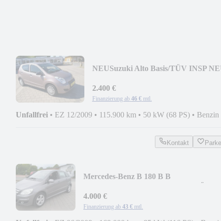
NEU
Suzuki Alto Basis/TÜV INSP NE
EORO 5/ TOP
2.400 €
Finanzierung ab
46 €
mtl.
Unfallfrei
•
EZ 12/2009
•
115.900 km
•
50 kW (68 PS)
•
Benzin
Kontakt
Park
Mercedes-Benz B 180 B B
180/KLIMA/SITZH/NAVI/ALU/TÜV04.
4.000 €
Finanzierung ab
43 €
mtl.