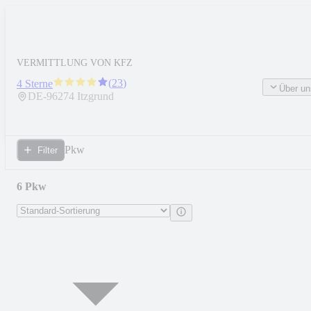
VERMITTLUNG VON KFZ
(
23
)
4 Sterne
Über un
DE-
96274
Itzgrund
Pkw
Filter
6 Pkw