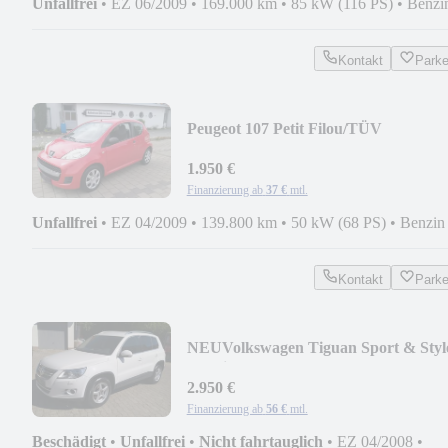
Unfallfrei
•
EZ 06/2009
•
169.000 km
•
85 kW (116 PS)
•
Benzi
Kontakt
Park
Peugeot 107 Petit Filou/TÜV
07.2027/INSP NEU
1.950 €
Finanzierung ab
37 €
mtl.
Unfallfrei
•
EZ 04/2009
•
139.800 km
•
50 kW (68 PS)
•
Benzin
Kontakt
Park
NEU
Volkswagen Tiguan Sport & Styl
4Motion/KLIMA/TEMP/SITZH
2.950 €
Finanzierung ab
56 €
mtl.
Beschädigt
•
Unfallfrei
•
Nicht fahrtauglich
•
EZ 04/2008
•