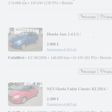
174.000 km
•
110 kW (150 PS)
•
Benzin
Kontakt
Park
Honda Jazz 1.4 LS /
KLIMAAUTOMATIK / TÜV INSP
NEU
2.900 €
Finanzierung ab
55 €
mtl.
Unfallfrei
•
EZ 08/2006
•
148.000 km
•
61 kW (83 PS)
•
Benzin
Kontakt
Park
NEU
Skoda Fabia Classic/ KLIMA /
TÜV UND INSP NEU
2.300 €
Finanzierung ab
44 €
mtl.