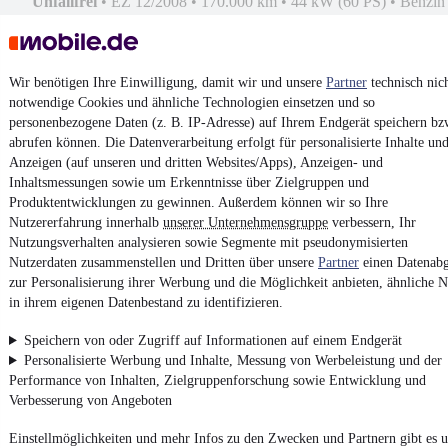
Unfallfrei
•
EZ 12/2008
•
170.000 km
•
44 kW (60 PS)
•
Benzin
Kontakt
Park
Wir benötigen Ihre Einwilligung, damit wir und unsere
Partner
technisch nic
¹
MwSt. ausweisbar
notwendige Cookies und ähnliche Technologien einsetzen und so
personenbezogene Daten (z. B. IP-Adresse) auf Ihrem Endgerät speichern bz
abrufen können. Die Datenverarbeitung erfolgt für personalisierte Inhalte un
Anzeigen (auf unseren und dritten Websites/Apps), Anzeigen- und
Inhaltsmessungen sowie um Erkenntnisse über Zielgruppen und
Produktentwicklungen zu gewinnen. Außerdem können wir so Ihre
4.6 Sterne
Nutzererfahrung innerhalb
unserer Unternehmensgruppe
verbessern, Ihr
App installieren
Nutze mobile.de schnell und einfach
Nutzungsverhalten analysieren sowie Segmente mit pseudonymisierten
Nutzerdaten zusammenstellen und Dritten über unsere
Partner
einen Datenabg
zur Personalisierung ihrer Werbung und die Möglichkeit anbieten, ähnliche N
in ihrem eigenen Datenbestand zu identifizieren.
Impressum
AGB
Speichern von oder Zugriff auf Informationen auf einem Endgerät
Personalisierte Werbung und Inhalte, Messung von Werbeleistung und der
Vertrag widerrufen
Performance von Inhalten, Zielgruppenforschung sowie Entwicklung und
Datenschutz
Verbesserung von Angeboten
Datenschutzeinstellungen
Einstellmöglichkeiten und mehr Infos zu den Zwecken und Partnern gibt es u