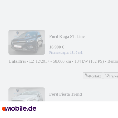
Ford Kuga ST-Line
*KLIMA*AT*SCHECKHEFT*
16.990 €
Finanzierung ab
181 €
mtl.
Unfallfrei
•
EZ 12/2017
•
58.000 km
•
134 kW (182 PS)
•
Benzi
Kontakt
Park
Ford Fiesta Trend
*KLIMA*SCHECKHEFT* 1
HALTER*
9.490 €
Finanzierung ab
101 €
mtl.