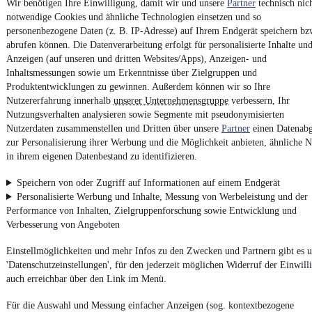
Unfallfrei
•
EZ 12/2018
•
61.000 km
•
52 kW (71 PS)
•
Benzin
Wir benötigen Ihre Einwilligung, damit wir und unsere
Partner
technisch nic
notwendige Cookies und ähnliche Technologien einsetzen und so
personenbezogene Daten (z. B. IP-Adresse) auf Ihrem Endgerät speichern bz
Kontakt
Park
abrufen können. Die Datenverarbeitung erfolgt für personalisierte Inhalte un
Anzeigen (auf unseren und dritten Websites/Apps), Anzeigen- und
¹
MwSt. ausweisbar
Inhaltsmessungen sowie um Erkenntnisse über Zielgruppen und
Produktentwicklungen zu gewinnen. Außerdem können wir so Ihre
Nutzererfahrung innerhalb
unserer Unternehmensgruppe
verbessern, Ihr
Nutzungsverhalten analysieren sowie Segmente mit pseudonymisierten
Nutzerdaten zusammenstellen und Dritten über unsere
Partner
einen Datenabg
zur Personalisierung ihrer Werbung und die Möglichkeit anbieten, ähnliche N
4.6 Sterne
in ihrem eigenen Datenbestand zu identifizieren.
App installieren
Nutze mobile.de schnell und einfach
Speichern von oder Zugriff auf Informationen auf einem Endgerät
Personalisierte Werbung und Inhalte, Messung von Werbeleistung und der
Performance von Inhalten, Zielgruppenforschung sowie Entwicklung und
Impressum
Verbesserung von Angeboten
AGB
Einstellmöglichkeiten und mehr Infos zu den Zwecken und Partnern gibt es u
Vertrag widerrufen
'Datenschutzeinstellungen', für den jederzeit möglichen Widerruf der Einwill
Datenschutz
auch erreichbar über den Link im Menü.
Datenschutzeinstellungen
Für die Auswahl und Messung einfacher Anzeigen (sog. kontextbezogene