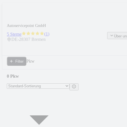
Autoservicepoint GmbH
(
1
)
5 Sterne
Über un
DE-
28307
Bremen
Pkw
Filter
0 Pkw