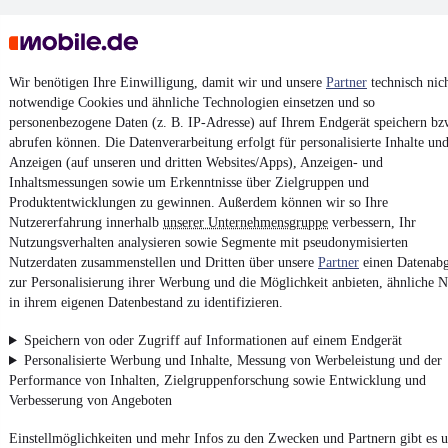
Wir benötigen Ihre Einwilligung, damit wir und unsere
Partner
technisch nic
notwendige Cookies und ähnliche Technologien einsetzen und so
personenbezogene Daten (z. B. IP-Adresse) auf Ihrem Endgerät speichern bz
Keine Inserate gefunden
abrufen können. Die Datenverarbeitung erfolgt für personalisierte Inhalte un
Anzeigen (auf unseren und dritten Websites/Apps), Anzeigen- und
Inhaltsmessungen sowie um Erkenntnisse über Zielgruppen und
Produktentwicklungen zu gewinnen. Außerdem können wir so Ihre
¹
MwSt. ausweisbar
Nutzererfahrung innerhalb
unserer Unternehmensgruppe
verbessern, Ihr
Nutzungsverhalten analysieren sowie Segmente mit pseudonymisierten
Nutzerdaten zusammenstellen und Dritten über unsere
Partner
einen Datenabg
zur Personalisierung ihrer Werbung und die Möglichkeit anbieten, ähnliche N
in ihrem eigenen Datenbestand zu identifizieren.
4.6 Sterne
App installieren
Speichern von oder Zugriff auf Informationen auf einem Endgerät
Nutze mobile.de schnell und einfach
Personalisierte Werbung und Inhalte, Messung von Werbeleistung und der
Performance von Inhalten, Zielgruppenforschung sowie Entwicklung und
Verbesserung von Angeboten
Impressum
Einstellmöglichkeiten und mehr Infos zu den Zwecken und Partnern gibt es u
AGB