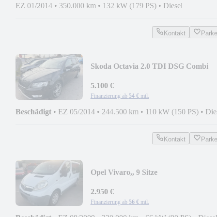
EZ 01/2014
•
350.000 km
•
132 kW (179 PS)
•
Diesel
Kontakt
Park
Skoda Octavia 2.0 TDI DSG Combi
5.100 €
Finanzierung ab
54 €
mtl.
Beschädigt
•
EZ 05/2014
•
244.500 km
•
110 kW (150 PS)
•
Die
Kontakt
Park
Opel Vivaro,, 9 Sitze
2.950 €
Finanzierung ab
56 €
mtl.