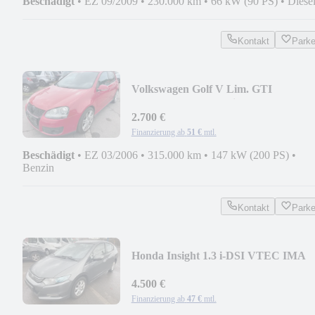
Beschädigt
•
EZ 09/2009
•
230.000 km
•
66 kW (90 PS)
•
Diese
Kontakt
Park
Volkswagen Golf V Lim. GTI
,Kundenauftrag/Getriebe Problem
2.700 €
Finanzierung ab
51 €
mtl.
Beschädigt
•
EZ 03/2006
•
315.000 km
•
147 kW (200 PS)
•
Benzin
Kontakt
Park
Honda Insight 1.3 i-DSI VTEC IMA
Elegance
4.500 €
Finanzierung ab
47 €
mtl.