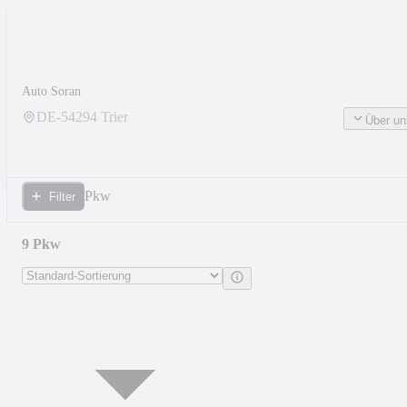
Auto Soran
DE-
54294
Trier
Über un
Pkw
Filter
9 Pkw