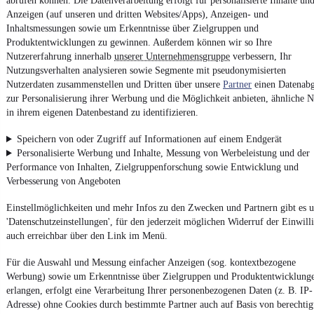
abrufen können. Die Datenverarbeitung erfolgt für personalisierte Inhalte un
4.6 Sterne
App installieren
Anzeigen (auf unseren und dritten Websites/Apps), Anzeigen- und
Nutze mobile.de schnell und einfach
Inhaltsmessungen sowie um Erkenntnisse über Zielgruppen und
Produktentwicklungen zu gewinnen. Außerdem können wir so Ihre
Nutzererfahrung innerhalb
unserer Unternehmensgruppe
verbessern, Ihr
Nutzungsverhalten analysieren sowie Segmente mit pseudonymisierten
Impressum
Nutzerdaten zusammenstellen und Dritten über unsere
Partner
einen Datenabg
AGB
zur Personalisierung ihrer Werbung und die Möglichkeit anbieten, ähnliche N
in ihrem eigenen Datenbestand zu identifizieren.
Vertrag widerrufen
Datenschutz
Speichern von oder Zugriff auf Informationen auf einem Endgerät
Personalisierte Werbung und Inhalte, Messung von Werbeleistung und der
Datenschutzeinstellungen
Performance von Inhalten, Zielgruppenforschung sowie Entwicklung und
Erklärung zur Barrierefreiheit
Verbesserung von Angeboten
Report Security Vulnerability (English)
Einstellmöglichkeiten und mehr Infos zu den Zwecken und Partnern gibt es u
'Datenschutzeinstellungen', für den jederzeit möglichen Widerruf der Einwill
Powered by
auch erreichbar über den Link im Menü.
Für die Auswahl und Messung einfacher Anzeigen (sog. kontextbezogene
Ob
Neuwagen
,
Gebrauchtwagen
oder
Leasing-Angebote
: Alle
Werbung) sowie um Erkenntnisse über Zielgruppen und Produktentwicklung
Fahrzeuge gibt es bei mobile.de
erlangen, erfolgt eine Verarbeitung Ihrer personenbezogenen Daten (z. B. IP-
Adresse) ohne Cookies durch bestimmte Partner auch auf Basis von berechtig