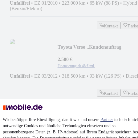
Unfallfrei
•
EZ 01/2010
•
223.000 km
•
65 kW (88 PS)
•
Hybrid
(Benzin/Elektro)
Kontakt
Park
Toyota Verso ,,Kundenauftrag
2.500 €
Finanzierung ab
48 €
mtl.
Unfallfrei
•
EZ 03/2012
•
318.500 km
•
93 kW (126 PS)
•
Diesel
Kontakt
Park
¹
MwSt. ausweisbar
Wir benötigen Ihre Einwilligung, damit wir und unsere
Partner
technisch nic
notwendige Cookies und ähnliche Technologien einsetzen und so
personenbezogene Daten (z. B. IP-Adresse) auf Ihrem Endgerät speichern bz