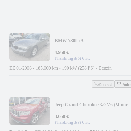
BMW 730Li A
4.950 €
Finanzierung ab
52 €
mtl.
EZ 01/2006
•
185.000 km
•
190 kW (258 PS)
•
Benzin
Kontakt
Park
Jeep Grand Cherokee 3.0 V6 (Motor
springt nicht an
3.650 €
Finanzierung ab
38 €
mtl.