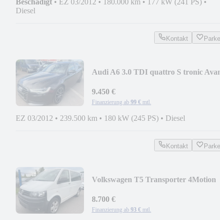
Beschädigt
•
EZ 03/2012
•
180.000 km
•
177 kW (241 PS)
•
Diesel
Kontakt
Park
Audi A6 3.0 TDI quattro S tronic Ava
9.450 €
Finanzierung ab
99 €
mtl.
EZ 03/2012
•
239.500 km
•
180 kW (245 PS)
•
Diesel
Kontakt
Park
Volkswagen T5 Transporter 4Motion
8.700 €
Finanzierung ab
93 €
mtl.