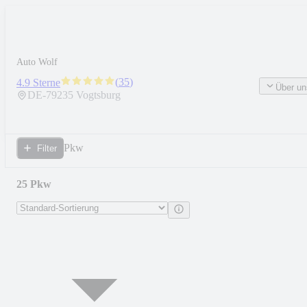
Auto Wolf
(
35
)
4.9 Sterne
Über un
DE-
79235
Vogtsburg
Pkw
Filter
25 Pkw