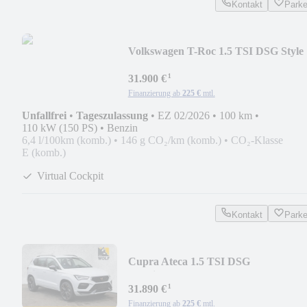
Kontakt
Park
Volkswagen T-Roc 1.5 TSI DSG Style
*AHK*Kamera*PDC*
¹
31.900 €
Finanzierung ab
225 €
mtl.
Unfallfrei
•
Tageszulassung
•
EZ 02/2026
•
100 km
•
110 kW (150 PS)
•
Benzin
6,4 l/100km (komb.)
•
146 g CO₂/km (komb.)
•
CO₂-Klasse
E (komb.)
Virtual Cockpit
Kontakt
Park
Cupra Ateca 1.5 TSI DSG
*Navi*SHZ*Kamera*PDC*Keyless*
¹
31.890 €
Finanzierung ab
225 €
mtl.