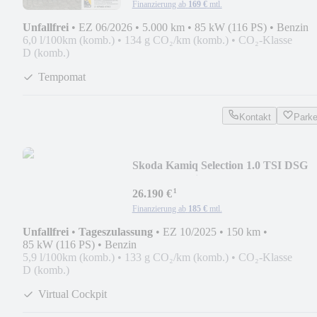
Finanzierung ab
169 €
mtl.
Unfallfrei
•
EZ 06/2026
•
5.000 km
•
85 kW (116 PS)
•
Benzin
6,0 l/100km (komb.)
•
134 g CO₂/km (komb.)
•
CO₂-Klasse
D (komb.)
Tempomat
Kontakt
Park
Skoda Kamiq Selection 1.0 TSI DSG
AHK*Android Auto*SHZ
¹
26.190 €
Finanzierung ab
185 €
mtl.
Unfallfrei
•
Tageszulassung
•
EZ 10/2025
•
150 km
•
85 kW (116 PS)
•
Benzin
5,9 l/100km (komb.)
•
133 g CO₂/km (komb.)
•
CO₂-Klasse
D (komb.)
Virtual Cockpit