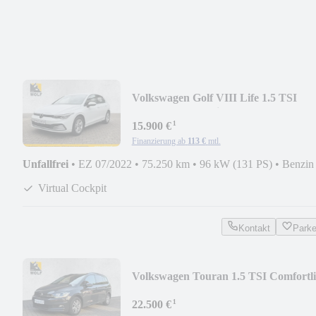
Volkswagen Golf VIII Life 1.5 TSI
*RFK*PDC*Navi*AppConnect
¹
15.900 €
Finanzierung ab
113 €
mtl.
Unfallfrei
•
EZ 07/2022
•
75.250 km
•
96 kW (131 PS)
•
Benzin
Virtual Cockpit
Kontakt
Park
Volkswagen Touran 1.5 TSI Comfortl
*RFK*ACC*PDC*App
¹
22.500 €