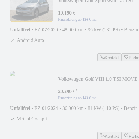
Volkswagen Golf Sportsvan 1.5 TSI
United *RFK*Navi*SHZ*
19.190 €
Finanzierung ab
136 €
mtl.
Unfallfrei
•
EZ 07/2020
•
48.000 km
•
96 kW (131 PS)
•
Benzin
Android Auto
Kontakt
Park
Volkswagen Golf VIII 1.0 TSI MOVE
*RFK*SHZ*AppConnect*
¹
20.290 €
Finanzierung ab
143 €
mtl.
Unfallfrei
•
EZ 01/2024
•
36.000 km
•
81 kW (110 PS)
•
Benzin
Virtual Cockpit
Kontakt
Park