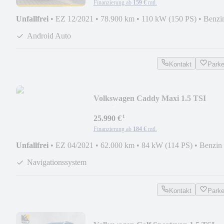
Finanzierung ab
159 €
mtl.
Unfallfrei
•
EZ 12/2021
•
78.900 km
•
110 kW (150 PS)
•
Benzi
Android Auto
Kontakt
Park
Volkswagen Caddy Maxi 1.5 TSI
*Navi*PDC*SHZ
¹
25.990 €
Finanzierung ab
184 €
mtl.
Unfallfrei
•
EZ 04/2021
•
62.000 km
•
84 kW (114 PS)
•
Benzin
Navigationssystem
Kontakt
Park