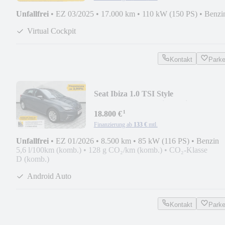
Unfallfrei
•
EZ 03/2025
•
17.000 km
•
110 kW (150 PS)
•
Benzi
Virtual Cockpit
Kontakt
Park
Seat Ibiza 1.0 TSI Style
*PDC*ACC*Full Link*Winterpak
¹
18.800 €
Finanzierung ab
133 €
mtl.
Unfallfrei
•
EZ 01/2026
•
8.500 km
•
85 kW (116 PS)
•
Benzin
5,6 l/100km (komb.)
•
128 g CO₂/km (komb.)
•
CO₂-Klasse
D (komb.)
Android Auto
Kontakt
Park