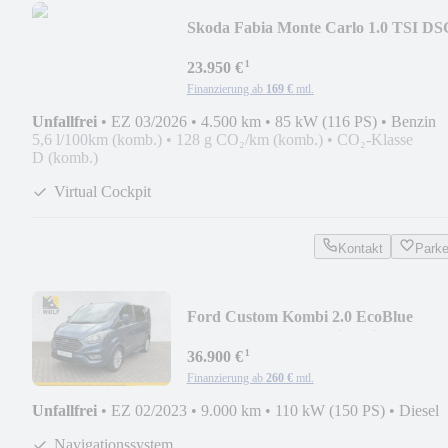
Skoda Fabia Monte Carlo 1.0 TSI DS
Sport*RFK*Keyless*
¹
23.950 €
Finanzierung ab
169 €
mtl.
Unfallfrei
•
EZ 03/2026
•
4.500 km
•
85 kW (116 PS)
•
Benzin
5,6 l/100km (komb.)
•
128 g CO₂/km (komb.)
•
CO₂-Klasse
D (komb.)
Virtual Cockpit
Kontakt
Park
Ford Custom Kombi 2.0 EcoBlue
mHEV L1*AHK*Navi*8-Sitz
¹
36.900 €
Finanzierung ab
260 €
mtl.
Unfallfrei
•
EZ 02/2023
•
9.000 km
•
110 kW (150 PS)
•
Diesel
Navigationssystem