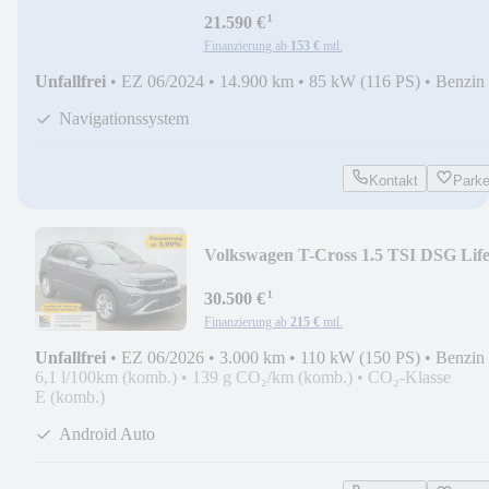
*PDC*Navi*Tempomat*SHZ*A
¹
21.590 €
Finanzierung ab
153 €
mtl.
Unfallfrei
•
EZ 06/2024
•
14.900 km
•
85 kW (116 PS)
•
Benzin
Navigationssystem
Kontakt
Park
Volkswagen T-Cross 1.5 TSI DSG Lif
AHK*RFK*PDC*SHZ
¹
30.500 €
Finanzierung ab
215 €
mtl.
Unfallfrei
•
EZ 06/2026
•
3.000 km
•
110 kW (150 PS)
•
Benzin
6,1 l/100km (komb.)
•
139 g CO₂/km (komb.)
•
CO₂-Klasse
E (komb.)
Android Auto