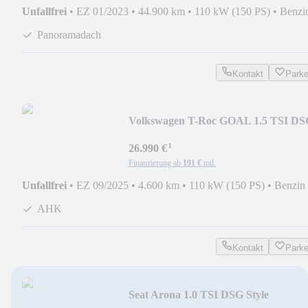
Unfallfrei
•
EZ 01/2023
•
44.900 km
•
110 kW (150 PS)
•
Benzi
Panoramadach
Kontakt
Park
Volkswagen T-Roc GOAL 1.5 TSI DS
*AHK*Navi*RFK*App*
¹
26.990 €
Finanzierung ab
191 €
mtl.
Unfallfrei
•
EZ 09/2025
•
4.600 km
•
110 kW (150 PS)
•
Benzin
AHK
Kontakt
Park
Seat Arona 1.0 TSI DSG Style