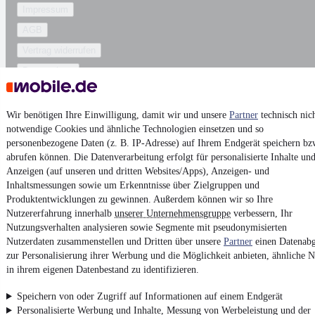
Impressum
AGB
Vertrag widerrufen
Datenschutz
Datenschutzeinstellungen
Erklärung zur Barrierefreiheit
Wir benötigen Ihre Einwilligung, damit wir und unsere
Partner
technisch nic
notwendige Cookies und ähnliche Technologien einsetzen und so
Report Security Vulnerability (English)
personenbezogene Daten (z. B. IP-Adresse) auf Ihrem Endgerät speichern bz
abrufen können. Die Datenverarbeitung erfolgt für personalisierte Inhalte un
Powered by
Anzeigen (auf unseren und dritten Websites/Apps), Anzeigen- und
Inhaltsmessungen sowie um Erkenntnisse über Zielgruppen und
Produktentwicklungen zu gewinnen. Außerdem können wir so Ihre
Ob
Neuwagen
,
Gebrauchtwagen
oder
Leasing-Angebote
: Alle
Nutzererfahrung innerhalb
unserer Unternehmensgruppe
verbessern, Ihr
Fahrzeuge gibt es bei mobile.de
Nutzungsverhalten analysieren sowie Segmente mit pseudonymisierten
Nutzerdaten zusammenstellen und Dritten über unsere
Partner
einen Datenabg
zur Personalisierung ihrer Werbung und die Möglichkeit anbieten, ähnliche N
in ihrem eigenen Datenbestand zu identifizieren.
Speichern von oder Zugriff auf Informationen auf einem Endgerät
Personalisierte Werbung und Inhalte, Messung von Werbeleistung und der