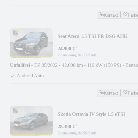
Kontakt
Park
Seat Ateca 1.5 TSI FR DSG AHK
KLIMA LED NAV
¹
24.900 €
Finanzierung ab
176 €
mtl.
Unfallfrei
•
EZ 05/2022
•
42.000 km
•
110 kW (150 PS)
•
Benzi
Android Auto
Kontakt
Park
Skoda Octavia IV Style 1.5 eTSI
DSG*Navi*ACC*Panorama
¹
28.390 €
Finanzierung ab
200 €
mtl.