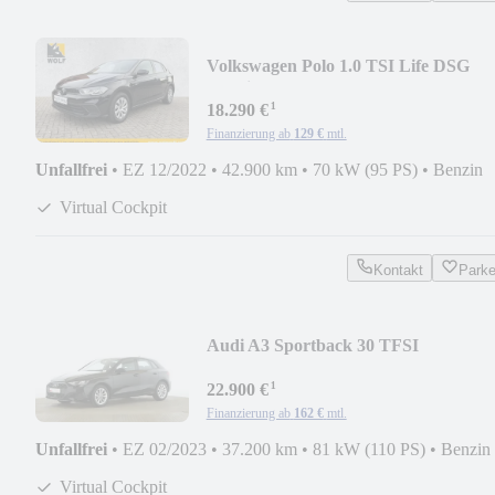
Volkswagen Polo 1.0 TSI Life DSG
*Navi*PDC*SHZ
¹
18.290 €
Finanzierung ab
129 €
mtl.
Unfallfrei
•
EZ 12/2022
•
42.900 km
•
70 kW (95 PS)
•
Benzin
Virtual Cockpit
Kontakt
Park
Audi A3 Sportback 30 TFSI
*LED*AHK*PDC*SHZ*
¹
22.900 €
Finanzierung ab
162 €
mtl.
Unfallfrei
•
EZ 02/2023
•
37.200 km
•
81 kW (110 PS)
•
Benzin
Virtual Cockpit