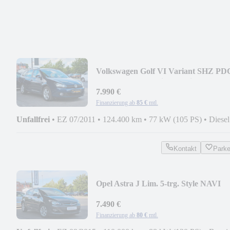
Volkswagen Golf VI Variant SHZ PD
DSG 2.HAND Business Edit
7.990 €
Finanzierung ab
85 €
mtl.
Unfallfrei
•
EZ 07/2011
•
124.400 km
•
77 kW (105 PS)
•
Diesel
Kontakt
Park
Opel Astra J Lim. 5-trg. Style NAVI
SHZ ALLWETTER PDC
7.490 €
Finanzierung ab
80 €
mtl.