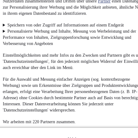
Nutzerdaten zusammenstellen und Dritten über unsere
Partner
einen Datenabg
zur Personalisierung ihrer Werbung und die Möglichkeit anbieten, ähnliche N
in ihrem eigenen Datenbestand zu identifizieren.
Impressum
Speichern von oder Zugriff auf Informationen auf einem Endgerät
AGB
Personalisierte Werbung und Inhalte, Messung von Werbeleistung und der
Performance von Inhalten, Zielgruppenforschung sowie Entwicklung und
Vertrag widerrufen
Verbesserung von Angeboten
Datenschutz
Einstellmöglichkeiten und mehr Infos zu den Zwecken und Partnern gibt es u
Datenschutzeinstellungen
'Datenschutzeinstellungen', für den jederzeit möglichen Widerruf der Einwill
Erklärung zur Barrierefreiheit
auch erreichbar über den Link im Menü.
Report Security Vulnerability (English)
Für die Auswahl und Messung einfacher Anzeigen (sog. kontextbezogene
Werbung) sowie um Erkenntnisse über Zielgruppen und Produktentwicklung
Powered by
erlangen, erfolgt eine Verarbeitung Ihrer personenbezogenen Daten (z. B. IP-
Adresse) ohne Cookies durch bestimmte Partner auch auf Basis von berechtig
Interessen. Dieser Datenverarbeitung können Sie jederzeit unter
'Datenschutzeinstellungen' widersprechen.
Von
Auto verkaufen
über
E-Bikes
und
Gebrauchtwagen
:
Besuche
mobile.de
Wir arbeiten mit 220 Partnern zusammen.