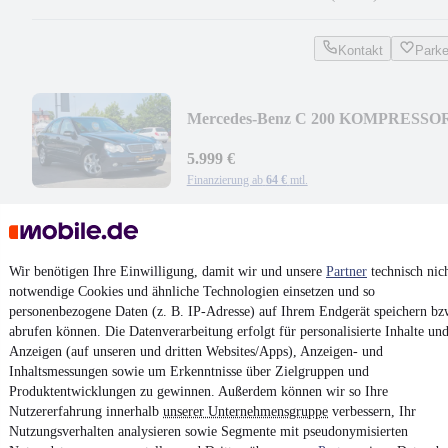
Kontakt
Park
Mercedes-Benz C 200 KOMPRESSO
CLASSIC 1.HAND AUTOMATIK
5.999 €
Finanzierung ab
64 €
mtl.
Unfallfrei
•
EZ 04/2002
•
105.000 km
•
120 kW (163 PS)
•
Benz
Kontakt
Park
Wir benötigen Ihre Einwilligung, damit wir und unsere
Partner
technisch nic
notwendige Cookies und ähnliche Technologien einsetzen und so
¹
MwSt. ausweisbar
personenbezogene Daten (z. B. IP-Adresse) auf Ihrem Endgerät speichern bz
abrufen können. Die Datenverarbeitung erfolgt für personalisierte Inhalte un
Anzeigen (auf unseren und dritten Websites/Apps), Anzeigen- und
Inhaltsmessungen sowie um Erkenntnisse über Zielgruppen und
Produktentwicklungen zu gewinnen. Außerdem können wir so Ihre
Nutzererfahrung innerhalb
unserer Unternehmensgruppe
verbessern, Ihr
4.6 Sterne
Nutzungsverhalten analysieren sowie Segmente mit pseudonymisierten
App installieren
Nutze mobile.de schnell und einfach