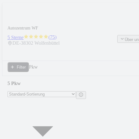
Autozentrum WF
(
75
)
5 Sterne
Über un
DE-
38302
Wolfenbüttel
Pkw
Filter
5 Pkw