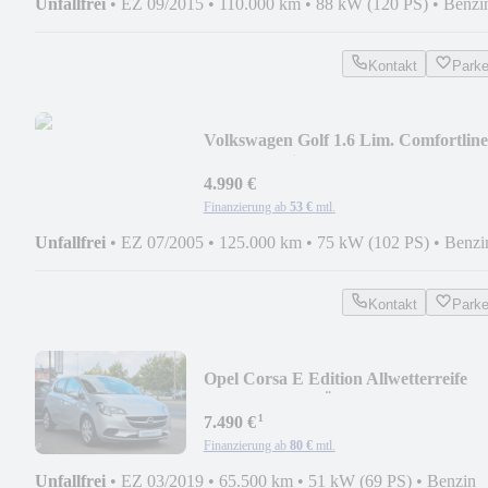
Unfallfrei
•
EZ 09/2015
•
110.000 km
•
88 kW (120 PS)
•
Benzi
Kontakt
Park
Volkswagen Golf 1.6 Lim. Comfortline
DSG Zahnriemen NEU
4.990 €
Finanzierung ab
53 €
mtl.
Unfallfrei
•
EZ 07/2005
•
125.000 km
•
75 kW (102 PS)
•
Benzi
Kontakt
Park
Opel Corsa E Edition Allwetterreife
PDC KLIMA TÜV NEU
¹
7.490 €
Finanzierung ab
80 €
mtl.
Unfallfrei
•
EZ 03/2019
•
65.500 km
•
51 kW (69 PS)
•
Benzin