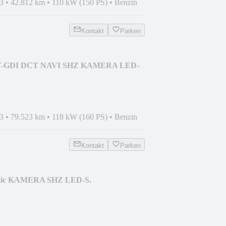
3
•
42.812 km
•
110 kW (150 PS)
•
Benzin
Kontakt
Parken
5 T-GDI DCT NAVI SHZ KAMERA LED-
3
•
79.523 km
•
118 kW (160 PS)
•
Benzin
Kontakt
Parken
onic KAMERA SHZ LED-S.