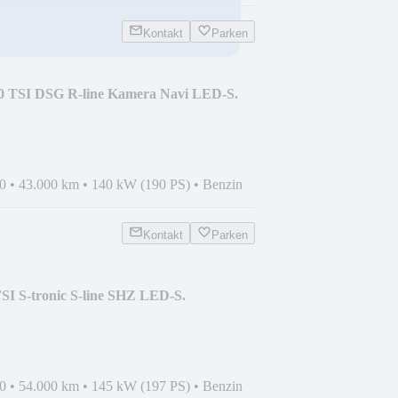
Kontakt
Parken
.0 TSI DSG R-line Kamera Navi LED-S.
0
•
43.000 km
•
140 kW (190 PS)
•
Benzin
Kontakt
Parken
I S-tronic S-line SHZ LED-S.
0
•
54.000 km
•
145 kW (197 PS)
•
Benzin