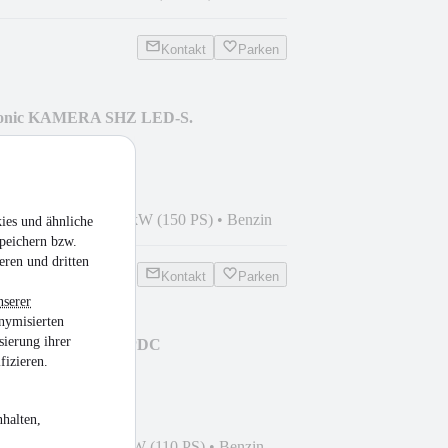
Kontakt
Parken
tronic KAMERA SHZ LED-S.
3
•
65.244 km
•
110 kW (150 PS)
•
Benzin
ies und ähnliche
peichern bzw.
eren und dritten
Kontakt
Parken
nserer
nymisierten
sierung ihrer
SI DSG STYLE SHZ PDC
fizieren.
halten,
8
•
65.000 km
•
81 kW (110 PS)
•
Benzin