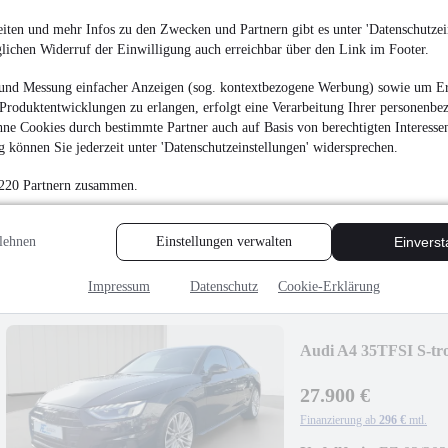
iten und mehr Infos zu den Zwecken und Partnern gibt es unter 'Datenschutzein
glichen Widerruf der Einwilligung auch erreichbar über den Link im Footer.
und Messung einfacher Anzeigen (sog. kontextbezogene Werbung) sowie um Er
Produktentwicklungen zu erlangen, erfolgt eine Verarbeitung Ihrer personenbe
Volkswagen Golf 2.0
ne Cookies durch bestimmte Partner auch auf Basis von berechtigten Interesse
 können Sie jederzeit unter 'Datenschutzeinstellungen' widersprechen.
¹
25.490 €
 220 Partnern zusammen.
Finanzierung ab
231 €
mtl.
Unfallfrei
•
EZ 06/202
lehnen
Einstellungen verwalten
Einvers
Impressum
Datenschutz
Cookie-Erklärung
Audi A4 35TFSI S-t
27.900 €
Finanzierung ab
296 €
mtl.