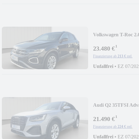
Volkswagen T-Roc 
LED-S.
¹
23.480 €
Finanzierung ab
213 €
mtl.
Unfallfrei
•
EZ 07/202
Audi Q2 35TFSI Adv
¹
21.490 €
Finanzierung ab
224 €
mtl.
Unfallfrei
•
EZ 07/202