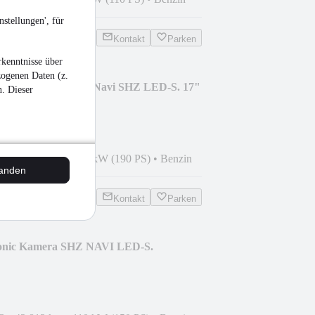
stellungen', für
Kontakt
Parken
kenntnisse über
zogenen Daten (z.
 TSI Var. DSG Style Navi SHZ LED-S. 17"
n. Dieser
3
•
25.500 km
•
140 kW (190 PS)
•
Benzin
tanden
Kontakt
Parken
ronic Kamera SHZ NAVI LED-S.