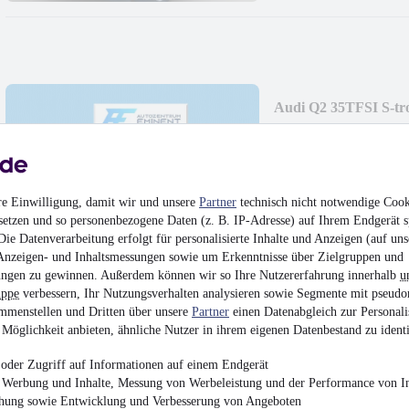
Audi Q2 35TFSI S-
¹
21.400 €
Finanzierung ab
227 €
mtl.
Unfallfrei
•
EZ 07/202
re Einwilligung, damit wir und unsere
Partner
technisch nicht notwendige Cook
setzen und so personenbezogene Daten (z. B. IP-Adresse) auf Ihrem Endgerät s
ie Datenverarbeitung erfolgt für personalisierte Inhalte und Anzeigen (auf uns
Anzeigen- und Inhaltsmessungen sowie um Erkenntnisse über Zielgruppen und
ngen zu gewinnen. Außerdem können wir so Ihre Nutzererfahrung innerhalb
u
uppe
verbessern, Ihr Nutzungsverhalten analysieren sowie Segmente mit pseudo
mmenstellen und Dritten über unsere
Partner
einen Datenabgleich zur Personali
Skoda Fabia 1.0 T
Möglichkeit anbieten, ähnliche Nutzer in ihrem eigenen Datenbestand zu identi
¹
12.890 €
oder Zugriff auf Informationen auf einem Endgerät
Finanzierung ab
117 €
mtl.
e Werbung und Inhalte, Messung von Werbeleistung und der Performance von In
chung sowie Entwicklung und Verbesserung von Angeboten
Unfallfrei
•
EZ 08/201