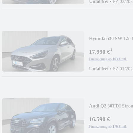
Unfallfrei
•
EZ 02/202
Hyundai i30 SW 1.
S.
¹
17.990 €
Finanzierung ab
163 €
mtl.
Unfallfrei
•
EZ 01/202
Audi Q2 30TDI Str
16.590 €
Finanzierung ab
176 €
mtl.