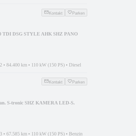
Kontakt
Parken
2.0 TDI DSG STYLE AHK SHZ PANO
2
•
84.400 km
•
110 kW (150 PS)
•
Diesel
Kontakt
Parken
an. S-tronic SHZ KAMERA LED-S.
3
•
67.585 km
•
110 kW (150 PS)
•
Benzin