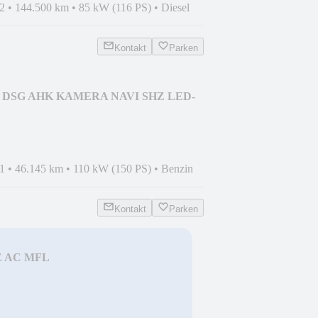
2
•
144.500 km
•
85 kW (116 PS)
•
Diesel
Kontakt
Parken
TSI DSG AHK KAMERA NAVI SHZ LED-
1
•
46.145 km
•
110 kW (150 PS)
•
Benzin
Kontakt
Parken
CE AC MFL