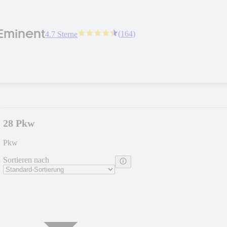
Eminent
(
164
)
4.7 Sterne
28 Pkw
Pkw
Sortieren nach