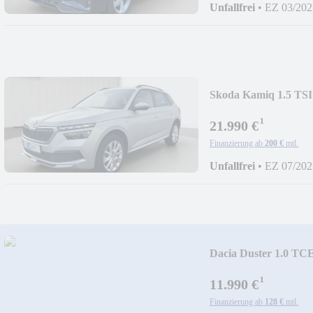
Unfallfrei
•
EZ 03/202
Skoda Kamiq 1.5 
S.
¹
21.990 €
Finanzierung ab
200 €
mtl.
Unfallfrei
•
EZ 07/202
Dacia Duster 1.0 T
¹
11.990 €
Finanzierung ab
128 €
mtl.