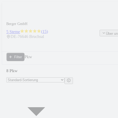
Berger GmbH
(
15
)
5 Sterne
Über un
DE-
76646
Bruchsal
Pkw
Filter
8 Pkw