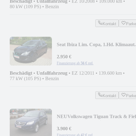
Beschädigt
•
Unfallfahrzeug
•
EZ 10/2008
•
109.000 km
•
80 kW (109 PS)
•
Benzin
Kontakt
Park
Seat Ibiza Lim. Copa, 1.Hd. Klimaaut.
2.950 €
Finanzierung ab
56 €
mtl.
Beschädigt
•
Unfallfahrzeug
•
EZ 12/2011
•
139.600 km
•
77 kW (105 PS)
•
Benzin
Kontakt
Park
NEU
Volkswagen Tiguan Track & Fie
4Motion ,Leder ,Navi,Glasd.
3.900 €
Finanzierung ab
42 €
mtl.