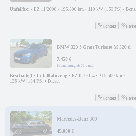
Unfallfrei
•
EZ 11/2008
•
195.800 km
•
110 kW (150 PS)
•
Benz
Kontakt
Park
BMW 320 3 Gran Turismo M 320 d
xDrive
7.450 €
Finanzierung ab
79 €
mtl.
Beschädigt
•
Unfallfahrzeug
•
EZ 02/2014
•
216.500 km
•
135 kW (184 PS)
•
Diesel
Kontakt
Park
Mercedes-Benz 300
45.000 €