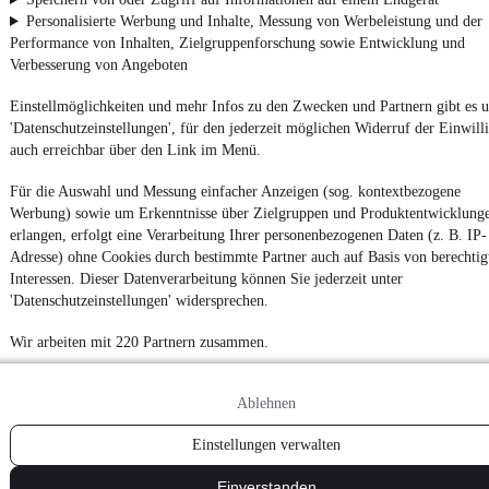
Datenschutz
Personalisierte Werbung und Inhalte, Messung von Werbeleistung und der
Datenschutzeinstellungen
Performance von Inhalten, Zielgruppenforschung sowie Entwicklung und
Verbesserung von Angeboten
Erklärung zur Barrierefreiheit
Report Security Vulnerability (English)
Einstellmöglichkeiten und mehr Infos zu den Zwecken und Partnern gibt es u
'Datenschutzeinstellungen', für den jederzeit möglichen Widerruf der Einwill
auch erreichbar über den Link im Menü.
Powered by
Für die Auswahl und Messung einfacher Anzeigen (sog. kontextbezogene
Werbung) sowie um Erkenntnisse über Zielgruppen und Produktentwicklung
Von
Auto verkaufen
über
E-Bikes
und
Gebrauchtwagen
:
erlangen, erfolgt eine Verarbeitung Ihrer personenbezogenen Daten (z. B. IP-
Besuche
mobile.de
Adresse) ohne Cookies durch bestimmte Partner auch auf Basis von berechtig
Interessen. Dieser Datenverarbeitung können Sie jederzeit unter
'Datenschutzeinstellungen' widersprechen.
Wir arbeiten mit 220 Partnern zusammen.
Ablehnen
Einstellungen verwalten
Einverstanden