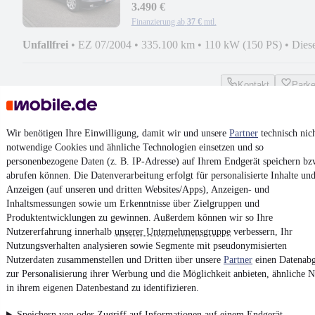
3.490 €
Finanzierung ab
37 €
mtl.
Unfallfrei
•
EZ 07/2004
•
335.100 km
•
110 kW (150 PS)
•
Dies
Kontakt
Park
¹
MwSt. ausweisbar
Wir benötigen Ihre Einwilligung, damit wir und unsere
Partner
technisch nic
notwendige Cookies und ähnliche Technologien einsetzen und so
personenbezogene Daten (z. B. IP-Adresse) auf Ihrem Endgerät speichern bz
abrufen können. Die Datenverarbeitung erfolgt für personalisierte Inhalte un
Anzeigen (auf unseren und dritten Websites/Apps), Anzeigen- und
4.6 Sterne
App installieren
Inhaltsmessungen sowie um Erkenntnisse über Zielgruppen und
Nutze mobile.de schnell und einfach
Produktentwicklungen zu gewinnen. Außerdem können wir so Ihre
Nutzererfahrung innerhalb
unserer Unternehmensgruppe
verbessern, Ihr
Nutzungsverhalten analysieren sowie Segmente mit pseudonymisierten
Impressum
Nutzerdaten zusammenstellen und Dritten über unsere
Partner
einen Datenabg
zur Personalisierung ihrer Werbung und die Möglichkeit anbieten, ähnliche N
AGB
in ihrem eigenen Datenbestand zu identifizieren.
Vertrag widerrufen
Speichern von oder Zugriff auf Informationen auf einem Endgerät