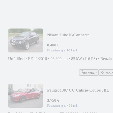
Nissan Juke N-Connecta,
Navi+Kamera,Klimaaut.
8.400 €
Finanzierung ab
90 €
mtl.
Unfallfrei
•
EZ 11/2016
•
96.800 km
•
85 kW (116 PS)
•
Benzin
Kontakt
Park
Peugeot 307 CC Cabrio-Coupe JBL
3.750 €
Finanzierung ab
40 €
mtl.