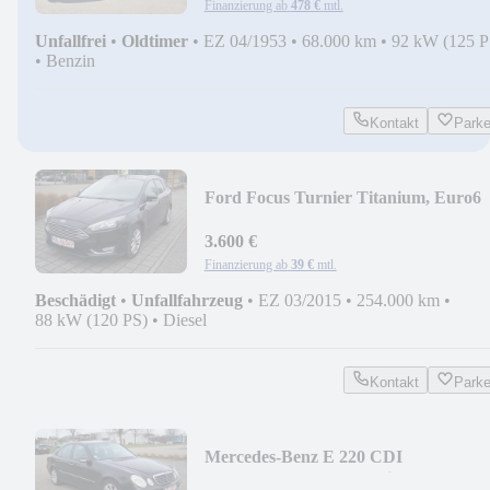
Finanzierung ab
478 €
mtl.
Unfallfrei
•
Oldtimer
•
EZ 04/1953
•
68.000 km
•
92 kW (125 P
•
Benzin
Kontakt
Park
Ford Focus Turnier Titanium, Euro6
3.600 €
Finanzierung ab
39 €
mtl.
Beschädigt
•
Unfallfahrzeug
•
EZ 03/2015
•
254.000 km
•
88 kW (120 PS)
•
Diesel
Kontakt
Park
Mercedes-Benz E 220 CDI
Avantgarde,Autom. Navi, AHK