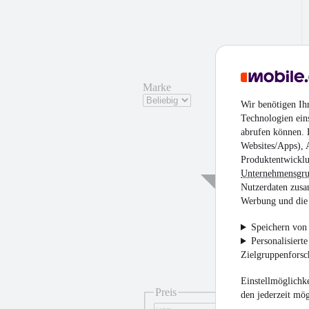
Marke
Wir benötigen Ih
Technologien ein
abrufen können. D
Websites/Apps), 
Produktentwicklu
Unternehmensgr
Nutzerdaten zusa
Werbung und die 
Speichern von 
Personalisiert
Zielgruppenfors
¹
Einstellmöglichke
Preis
den jederzeit mö