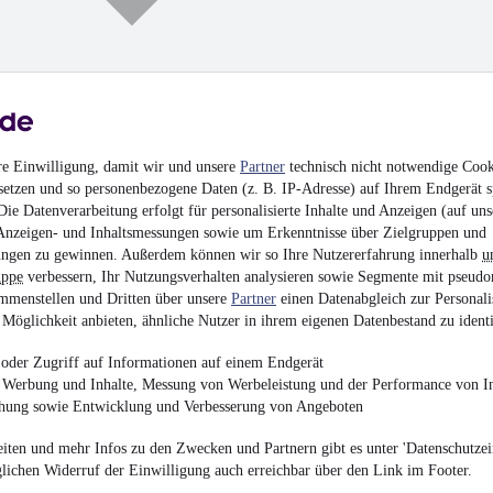
re Einwilligung, damit wir und unsere
Partner
technisch nicht notwendige Cook
setzen und so personenbezogene Daten (z. B. IP-Adresse) auf Ihrem Endgerät s
MAN TGA
ie Datenverarbeitung erfolgt für personalisierte Inhalte und Anzeigen (auf uns
Anzeigen- und Inhaltsmessungen sowie um Erkenntnisse über Zielgruppen und
¹
82.900 € (Netto)
ngen zu gewinnen. Außerdem können wir so Ihre Nutzererfahrung innerhalb
u
98.651 € (Brutto)
uppe
verbessern, Ihr Nutzungsverhalten analysieren sowie Segmente mit pseudo
mmenstellen und Dritten über unsere
Partner
einen Datenabgleich zur Personali
Abschleppwagen
•
EZ 
Möglichkeit anbieten, ähnliche Nutzer in ihrem eigenen Datenbestand zu identi
Diesel
oder Zugriff auf Informationen auf einem Endgerät
e Werbung und Inhalte, Messung von Werbeleistung und der Performance von In
chung sowie Entwicklung und Verbesserung von Angeboten
MwSt. ausweisbar
iten und mehr Infos zu den Zwecken und Partnern gibt es unter 'Datenschutzein
glichen Widerruf der Einwilligung auch erreichbar über den Link im Footer.