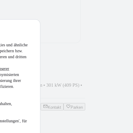
ies und ähnliche
peichern bzw.
eren und dritten
nserer
nymisierten
sierung ihrer
02/2004
•
391.825 km
•
301 kW (409 PS)
•
fizieren.
halten,
Kontakt
Parken
stellungen', für