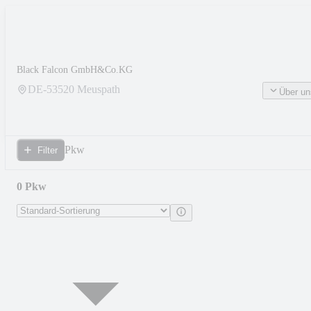
Black Falcon GmbH&Co.KG
DE-
53520
Meuspath
Über un
Pkw
Filter
0 Pkw