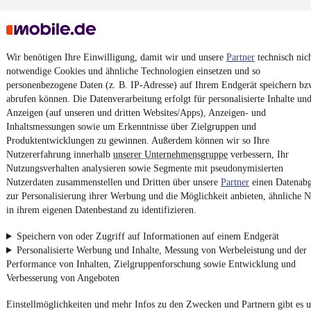
Wir benötigen Ihre Einwilligung, damit wir und unsere
Partner
technisch nic
notwendige Cookies und ähnliche Technologien einsetzen und so
personenbezogene Daten (z. B. IP-Adresse) auf Ihrem Endgerät speichern bz
Keine Inserate gefunden
abrufen können. Die Datenverarbeitung erfolgt für personalisierte Inhalte un
Anzeigen (auf unseren und dritten Websites/Apps), Anzeigen- und
Inhaltsmessungen sowie um Erkenntnisse über Zielgruppen und
Produktentwicklungen zu gewinnen. Außerdem können wir so Ihre
¹
MwSt. ausweisbar
Nutzererfahrung innerhalb
unserer Unternehmensgruppe
verbessern, Ihr
Nutzungsverhalten analysieren sowie Segmente mit pseudonymisierten
Nutzerdaten zusammenstellen und Dritten über unsere
Partner
einen Datenabg
zur Personalisierung ihrer Werbung und die Möglichkeit anbieten, ähnliche N
in ihrem eigenen Datenbestand zu identifizieren.
4.6 Sterne
App installieren
Speichern von oder Zugriff auf Informationen auf einem Endgerät
Nutze mobile.de schnell und einfach
Personalisierte Werbung und Inhalte, Messung von Werbeleistung und der
Performance von Inhalten, Zielgruppenforschung sowie Entwicklung und
Verbesserung von Angeboten
Impressum
Einstellmöglichkeiten und mehr Infos zu den Zwecken und Partnern gibt es u
AGB