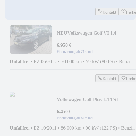
Kontakt
Park
NEU
Volkswagen Golf VI 1.4
Einparkhilfe Alu 1.Hand
6.950 €
Finanzierung ab
74 €
mtl.
Unfallfrei
•
EZ 06/2012
•
70.000 km
•
59 kW (80 PS)
•
Benzin
Kontakt
Park
Volkswagen Golf Plus 1.4 TSI
Comfortline. Shzg PDC 1. Hand
6.450 €
Finanzierung ab
69 €
mtl.
Unfallfrei
•
EZ 10/2011
•
86.000 km
•
90 kW (122 PS)
•
Benzin