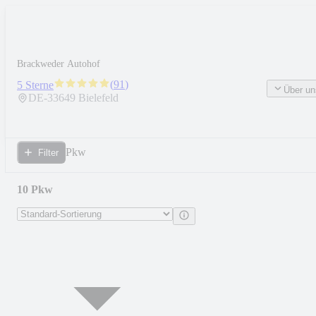
Brackweder Autohof
(
91
)
5 Sterne
Über un
DE-
33649
Bielefeld
Pkw
Filter
10 Pkw