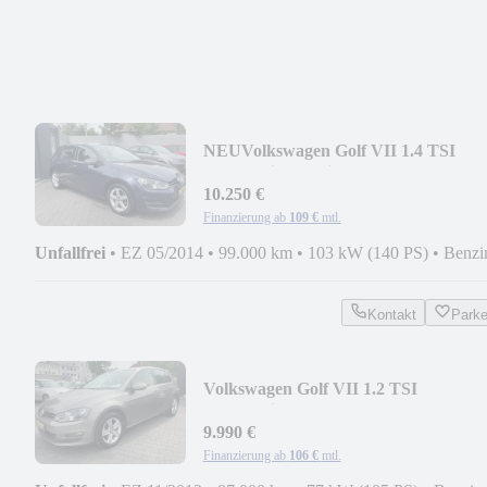
NEU
Volkswagen Golf VII 1.4 TSI
Comfortline Navi Shzg PDC St.St
10.250 €
Finanzierung ab
109 €
mtl.
Unfallfrei
•
EZ 05/2014
•
99.000 km
•
103 kW (140 PS)
•
Benzi
Kontakt
Park
Volkswagen Golf VII 1.2 TSI
Comfortline Parklenksyst 1 Hand
9.990 €
Finanzierung ab
106 €
mtl.