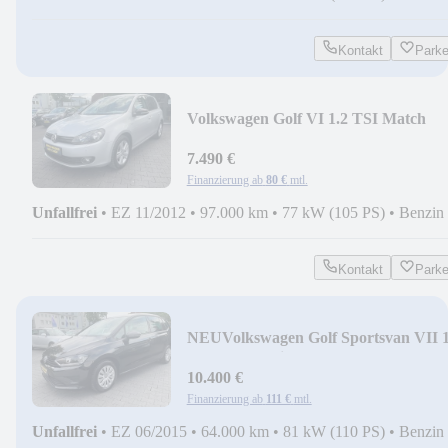
Kontakt
Park
Volkswagen Golf VI 1.2 TSI Match
Leder Shzg PDC
7.490 €
Finanzierung ab
80 €
mtl.
Unfallfrei
•
EZ 11/2012
•
97.000 km
•
77 kW (105 PS)
•
Benzin
Kontakt
Park
NEU
Volkswagen Golf Sportsvan VII 1
TSI Blue Motion PDC 1 Hd.
10.400 €
Finanzierung ab
111 €
mtl.
Unfallfrei
•
EZ 06/2015
•
64.000 km
•
81 kW (110 PS)
•
Benzin