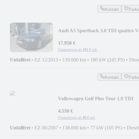
Kontakt
Park
Audi A5 Sportback 3.0 TDI quattro Vo
S-Line Plus
17.950 €
Finanzierung ab
191 €
mtl.
Unfallfrei
•
EZ 12/2013
•
139.000 km
•
180 kW (245 PS)
•
Dies
Kontakt
Park
Volkswagen Golf Plus Tour 1.9 TDI
Shzg Einparkhilfe Alu
4.550 €
Finanzierung ab
49 €
mtl.
Unfallfrei
•
EZ 06/2007
•
138.000 km
•
77 kW (105 PS)
•
Diesel