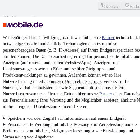
Kontakt
Park
¹
MwSt. ausweisbar
Wir benötigen Ihre Einwilligung, damit wir und unsere
Partner
technisch nic
notwendige Cookies und ähnliche Technologien einsetzen und so
personenbezogene Daten (z. B. IP-Adresse) auf Ihrem Endgerät speichern bz
4.6 Sterne
abrufen können. Die Datenverarbeitung erfolgt für personalisierte Inhalte un
App installieren
Nutze mobile.de schnell und einfach
Anzeigen (auf unseren und dritten Websites/Apps), Anzeigen- und
Inhaltsmessungen sowie um Erkenntnisse über Zielgruppen und
Produktentwicklungen zu gewinnen. Außerdem können wir so Ihre
Nutzererfahrung innerhalb
unserer Unternehmensgruppe
verbessern, Ihr
Impressum
Nutzungsverhalten analysieren sowie Segmente mit pseudonymisierten
AGB
Nutzerdaten zusammenstellen und Dritten über unsere
Partner
einen Datenabg
zur Personalisierung ihrer Werbung und die Möglichkeit anbieten, ähnliche N
Vertrag widerrufen
in ihrem eigenen Datenbestand zu identifizieren.
Datenschutz
Speichern von oder Zugriff auf Informationen auf einem Endgerät
Datenschutzeinstellungen
Personalisierte Werbung und Inhalte, Messung von Werbeleistung und der
Erklärung zur Barrierefreiheit
Performance von Inhalten, Zielgruppenforschung sowie Entwicklung und
Verbesserung von Angeboten
Report Security Vulnerability (English)