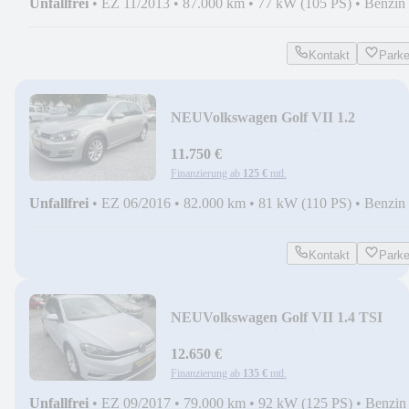
Unfallfrei
•
EZ 11/2013
•
87.000 km
•
77 kW (105 PS)
•
Benzin
Kontakt
Park
NEU
Volkswagen Golf VII 1.2
TSILounge Shzg AUX-in Touch PDC
AHK
11.750 €
Finanzierung ab
125 €
mtl.
Unfallfrei
•
EZ 06/2016
•
82.000 km
•
81 kW (110 PS)
•
Benzin
Kontakt
Park
NEU
Volkswagen Golf VII 1.4 TSI
Comfortline Navi Media Shzg PDC
12.650 €
Finanzierung ab
135 €
mtl.
Unfallfrei
•
EZ 09/2017
•
79.000 km
•
92 kW (125 PS)
•
Benzin