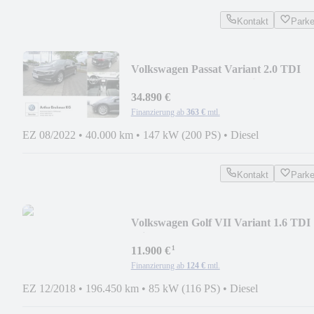
Kontakt
Park
Volkswagen Passat Variant 2.0 TDI
4MOTION Elegance R-Line
34.890 €
Finanzierung ab
363 €
mtl.
EZ 08/2022
•
40.000 km
•
147 kW (200 PS)
•
Diesel
Kontakt
Park
Volkswagen Golf VII Variant 1.6 TDI
Join ACC STDHZ NAVI S
¹
11.900 €
Finanzierung ab
124 €
mtl.
EZ 12/2018
•
196.450 km
•
85 kW (116 PS)
•
Diesel