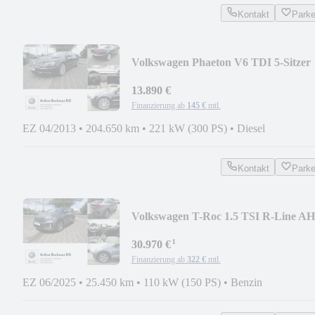
Kontakt
Park
Volkswagen Phaeton V6 TDI 5-Sitzer
AHK DYNAUDIO STDHZ ACC
13.890 €
Finanzierung ab
145 €
mtl.
EZ 04/2013
•
204.650 km
•
221 kW (300 PS)
•
Diesel
Kontakt
Park
Volkswagen T-Roc 1.5 TSI R-Line A
NAVI SHZ ACC
¹
30.970 €
Finanzierung ab
322 €
mtl.
EZ 06/2025
•
25.450 km
•
110 kW (150 PS)
•
Benzin