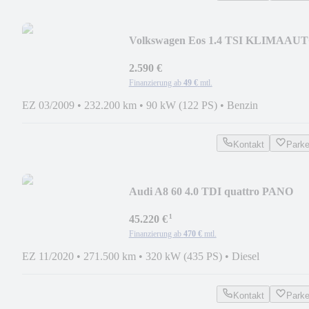
Volkswagen Eos 1.4 TSI KLIMAAU
RCD310
2.590 €
Finanzierung ab
49 €
mtl.
EZ 03/2009
•
232.200 km
•
90 kW (122 PS)
•
Benzin
Kontakt
Park
Audi A8 60 4.0 TDI quattro PANO
VALCONA LUFT B&O LH
¹
45.220 €
Finanzierung ab
470 €
mtl.
EZ 11/2020
•
271.500 km
•
320 kW (435 PS)
•
Diesel
Kontakt
Park