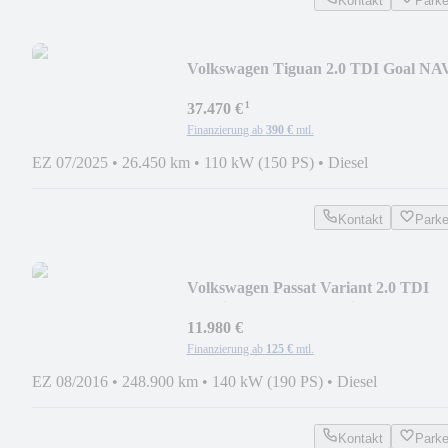
Kontakt
Park
Volkswagen Tiguan 2.0 TDI Goal NA
AHK IQ-LIGHT LHZ SHZ
¹
37.470 €
Finanzierung ab
390 €
mtl.
EZ 07/2025
•
26.450 km
•
110 kW (150 PS)
•
Diesel
Kontakt
Park
Volkswagen Passat Variant 2.0 TDI
4Motion BMT Comfortline L
11.980 €
Finanzierung ab
125 €
mtl.
EZ 08/2016
•
248.900 km
•
140 kW (190 PS)
•
Diesel
Kontakt
Park