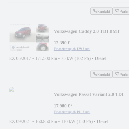
Kontakt
Park
Volkswagen Caddy 2.0 TDI BMT
Trendline KLIMA GRA SHZ
12.390 €
Finanzierung ab
129 €
mtl.
EZ 05/2017
•
171.500 km
•
75 kW (102 PS)
•
Diesel
Kontakt
Park
Volkswagen Passat Variant 2.0 TDI
Elegance DSG STDHZ AHK L
¹
17.980 €
Finanzierung ab
191 €
mtl.
EZ 09/2021
•
160.850 km
•
110 kW (150 PS)
•
Diesel