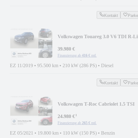
Kontakt
Park
Volkswagen Touareg 3.0 V6 TDI R-Li
4Motion NAVI LED 4x S
39.980 €
Finanzierung ab
416 €
mtl.
EZ 11/2019
•
95.500 km
•
210 kW (286 PS)
•
Diesel
Kontakt
Park
Volkswagen T-Roc Cabriolet 1.5 TSI
Style OPF STDHZ NAVI A
¹
24.980 €
Finanzierung ab
265 €
mtl.
EZ 05/2021
•
19.800 km
•
110 kW (150 PS)
•
Benzin