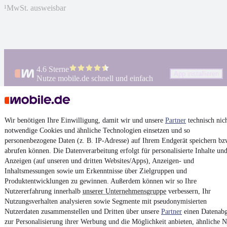
¹
MwSt. ausweisbar
4.6 Sterne
App installieren
Nutze mobile.de schnell und einfach
Impressum
Wir benötigen Ihre Einwilligung, damit wir und unsere
Partner
technisch nic
AGB
notwendige Cookies und ähnliche Technologien einsetzen und so
personenbezogene Daten (z. B. IP-Adresse) auf Ihrem Endgerät speichern bz
Vertrag widerrufen
abrufen können. Die Datenverarbeitung erfolgt für personalisierte Inhalte un
Datenschutz
Anzeigen (auf unseren und dritten Websites/Apps), Anzeigen- und
Inhaltsmessungen sowie um Erkenntnisse über Zielgruppen und
Datenschutzeinstellungen
Produktentwicklungen zu gewinnen. Außerdem können wir so Ihre
Erklärung zur Barrierefreiheit
Nutzererfahrung innerhalb
unserer Unternehmensgruppe
verbessern, Ihr
Nutzungsverhalten analysieren sowie Segmente mit pseudonymisierten
Report Security Vulnerability (English)
Nutzerdaten zusammenstellen und Dritten über unsere
Partner
einen Datenabg
zur Personalisierung ihrer Werbung und die Möglichkeit anbieten, ähnliche N