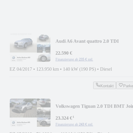
Audi A6 Avant quattro 2.0 TDI
MILANO AHK NAVI 4X SHZ
22.590 €
Finanzierung ab
235 €
mtl.
EZ 04/2017
•
123.950 km
•
140 kW (190 PS)
•
Diesel
Kontakt
Park
Volkswagen Tiguan 2.0 TDI BMT Joi
AHK PANO RFK STDHZ SHZ
¹
23.324 €
Finanzierung ab
243 €
mtl.