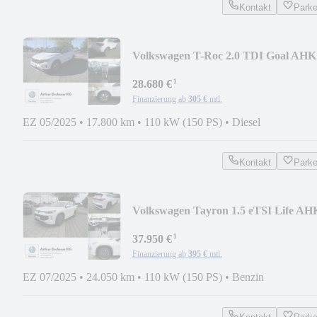
Kontakt
Park
Volkswagen T-Roc 2.0 TDI Goal AHK
ACC RFK LED NAVI SHZ
¹
28.680 €
Finanzierung ab
305 €
mtl.
EZ 05/2025
•
17.800 km
•
110 kW (150 PS)
•
Diesel
Kontakt
Park
Volkswagen Tayron 1.5 eTSI Life AH
IQ-LIGHT NAVI SHZ AREA
¹
37.950 €
Finanzierung ab
395 €
mtl.
EZ 07/2025
•
24.050 km
•
110 kW (150 PS)
•
Benzin