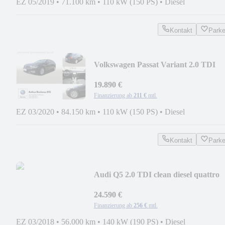
EZ 05/2019
•
71.100 km
•
110 kW (150 PS)
•
Diesel
Kontakt
Park
Volkswagen Passat Variant 2.0 TDI
BMT Business AHK NAVI SHZ
19.890 €
Finanzierung ab
211 €
mtl.
EZ 03/2020
•
84.150 km
•
110 kW (150 PS)
•
Diesel
Kontakt
Park
Audi Q5 2.0 TDI clean diesel quattro
basis AHK XENON
24.590 €
Finanzierung ab
256 €
mtl.
EZ 03/2018
•
56.000 km
•
140 kW (190 PS)
•
Diesel