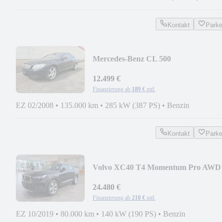
Kontakt
Park
Mercedes-Benz CL 500
12.499 €
Finanzierung ab
189 €
mtl.
EZ 02/2008
•
135.000 km
•
285 kW (387 PS)
•
Benzin
Kontakt
Park
Volvo XC40 T4 Momentum Pro AWD
LEDER+RADAR+PANO+360CAM
24.480 €
Finanzierung ab
210 €
mtl.
EZ 10/2019
•
80.000 km
•
140 kW (190 PS)
•
Benzin