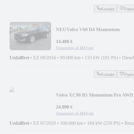
Kontakt
Park
NEU
Volvo V60 D4 Momentum
NAVI+XENON+4xSHZ+AHK+ST-H
14.480 €
Finanzierung ab
124 €
mtl.
Unfallfrei
•
EZ 09/2016
•
99.000 km
•
133 kW (181 PS)
•
Diesel
Kontakt
Park
Volvo XC90 B5 Momentum Pro AWD
PANO+LED+LEDER+CAM+h/k
24.990 €
Finanzierung ab
214 €
mtl.
Unfallfrei
•
EZ 07/2020
•
100.000 km
•
184 kW (250 PS)
•
Benz