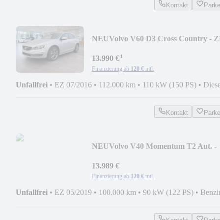
Kontakt
Park
NEU
Volvo V60 D3 Cross Country - 
NEU
¹
13.990 €
Finanzierung ab
120 €
mtl.
Unfallfrei
•
EZ 07/2016
•
112.000 km
•
110 kW (150 PS)
•
Diese
Kontakt
Park
NEU
Volvo V40 Momentum T2 Aut. -
NAVI + LED + AHK
13.989 €
Finanzierung ab
120 €
mtl.
Unfallfrei
•
EZ 05/2019
•
100.000 km
•
90 kW (122 PS)
•
Benzi