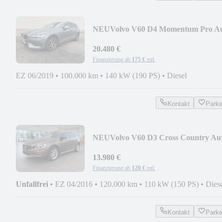
NEU
Volvo V60 D4 Momentum Pro Au
F-LED+NAVI+SHZ+BLIS+CAM
20.480 €
Finanzierung ab
175 €
mtl.
EZ 06/2019
•
100.000 km
•
140 kW (190 PS)
•
Diesel
Kontakt
Park
NEU
Volvo V60 D3 Cross Country Aut
NAVI+XENON+SHZ+AHK
13.980 €
Finanzierung ab
120 €
mtl.
Unfallfrei
•
EZ 04/2016
•
120.000 km
•
110 kW (150 PS)
•
Dies
Kontakt
Park