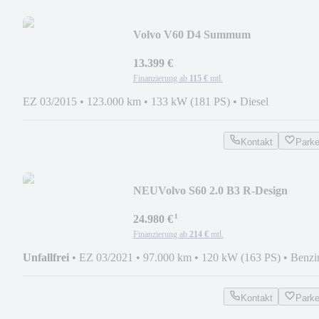
Volvo V60 D4 Summum
BLIS+RADAR+ST-HZ+CAM+SHD
13.399 €
Finanzierung ab
115 €
mtl.
EZ 03/2015
•
123.000 km
•
133 kW (181 PS)
•
Diesel
Kontakt
Park
NEU
Volvo S60 2.0 B3 R-Design
LED+AHK+4xSHZ+CAM+RADAR
¹
24.980 €
Finanzierung ab
214 €
mtl.
Unfallfrei
•
EZ 03/2021
•
97.000 km
•
120 kW (163 PS)
•
Benzi
Kontakt
Park