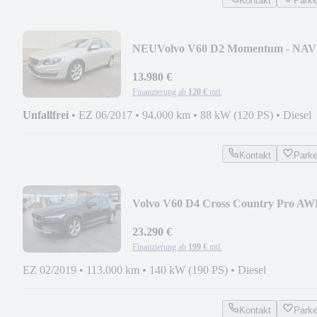
Kontakt
Park
NEU
Volvo V60 D2 Momentum - NAV
+ XENON + AHK
13.980 €
Finanzierung ab
120 €
mtl.
Unfallfrei
•
EZ 06/2017
•
94.000 km
•
88 kW (120 PS)
•
Diesel
Kontakt
Park
Volvo V60 D4 Cross Country Pro A
RADAR+F-LED+h/k+CAM
23.290 €
Finanzierung ab
199 €
mtl.
EZ 02/2019
•
113.000 km
•
140 kW (190 PS)
•
Diesel
Kontakt
Park