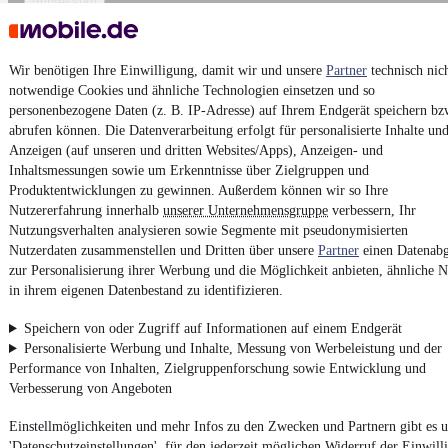
Impressum
AGB
Vertrag widerrufen
Wir benötigen Ihre Einwilligung, damit wir und unsere
Partner
technisch nic
Datenschutz
notwendige Cookies und ähnliche Technologien einsetzen und so
personenbezogene Daten (z. B. IP-Adresse) auf Ihrem Endgerät speichern bz
Datenschutzeinstellungen
abrufen können. Die Datenverarbeitung erfolgt für personalisierte Inhalte un
Erklärung zur Barrierefreiheit
Anzeigen (auf unseren und dritten Websites/Apps), Anzeigen- und
Inhaltsmessungen sowie um Erkenntnisse über Zielgruppen und
Report Security Vulnerability (English)
Produktentwicklungen zu gewinnen. Außerdem können wir so Ihre
Nutzererfahrung innerhalb
unserer Unternehmensgruppe
verbessern, Ihr
Powered by
Nutzungsverhalten analysieren sowie Segmente mit pseudonymisierten
Nutzerdaten zusammenstellen und Dritten über unsere
Partner
einen Datenabg
zur Personalisierung ihrer Werbung und die Möglichkeit anbieten, ähnliche N
in ihrem eigenen Datenbestand zu identifizieren.
Ob
Volvo Gebrauchtwagen
oder
Volvo Leasing
:
Autos bei
mobile.de
finden
Speichern von oder Zugriff auf Informationen auf einem Endgerät
Personalisierte Werbung und Inhalte, Messung von Werbeleistung und der
Performance von Inhalten, Zielgruppenforschung sowie Entwicklung und
Verbesserung von Angeboten
Einstellmöglichkeiten und mehr Infos zu den Zwecken und Partnern gibt es u
'Datenschutzeinstellungen', für den jederzeit möglichen Widerruf der Einwill