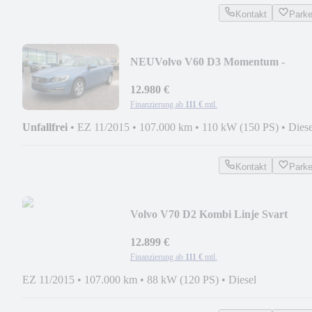
Kontakt
Park
NEU
Volvo V60 D3 Momentum -
XENON + SHZ
12.980 €
Finanzierung ab
111 €
mtl.
Unfallfrei
•
EZ 11/2015
•
107.000 km
•
110 kW (150 PS)
•
Diese
Kontakt
Park
Volvo V70 D2 Kombi Linje Svart
12.899 €
Finanzierung ab
111 €
mtl.
EZ 11/2015
•
107.000 km
•
88 kW (120 PS)
•
Diesel