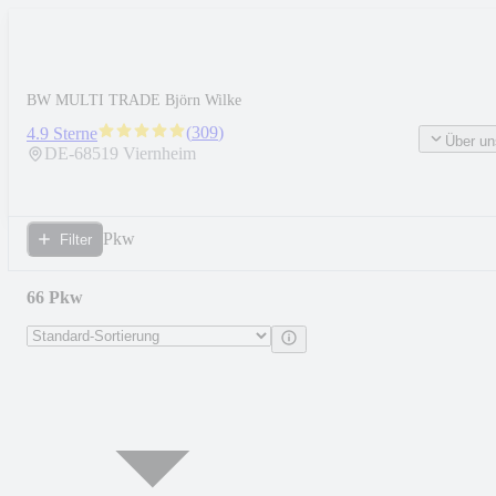
BW MULTI TRADE Björn Wilke
(
309
)
4.9 Sterne
Über un
DE-
68519
Viernheim
Pkw
Filter
66 Pkw