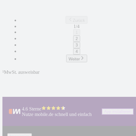
Zurück
1/4
1
2
3
4
Weiter
¹
MwSt. ausweisbar
4.6 Sterne
App installieren
Nutze mobile.de schnell und einfach