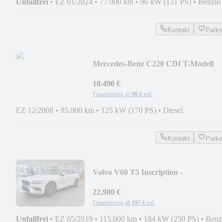
Unfallfrei
•
EZ 01/2024
•
77.000 km
•
96 kW (131 PS)
•
Benzin
Kontakt
Park
Mercedes-Benz C220 CDI T-Modell
10.490 €
Finanzierung ab
96 €
mtl.
EZ 12/2008
•
85.000 km
•
125 kW (170 PS)
•
Diesel
Kontakt
Park
Volvo V60 T5 Inscription -
PANO+RADAR+HUD+CAM
22.980 €
Finanzierung ab
197 €
mtl.
Unfallfrei
•
EZ 05/2019
•
115.000 km
•
184 kW (250 PS)
•
Benz