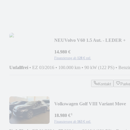
NEU
Volvo V60 1.5 Aut. - LEDER +
NAVI + XENON + AHK
14.980 €
Finanzierung ab
128 €
mtl.
Unfallfrei
•
EZ 03/2016
•
100.000 km
•
90 kW (122 PS)
•
Benzi
Kontakt
Park
Volkswagen Golf VIII Variant Move
¹
18.980 €
Finanzierung ab
163 €
mtl.