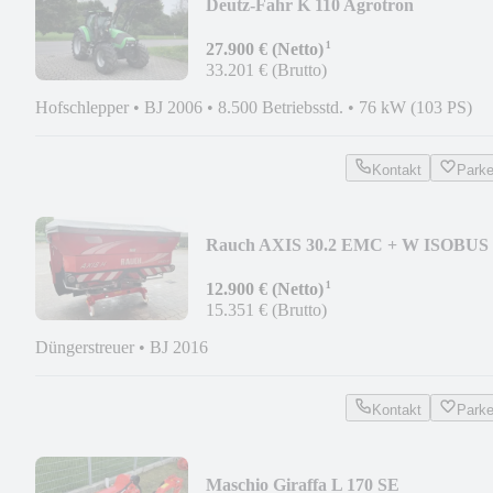
Deutz-Fahr K 110 Agrotron
¹
27.900 € (Netto)
33.201 € (Brutto)
Hofschlepper
•
BJ 2006
•
8.500 Betriebsstd.
•
76 kW (103 PS)
Kontakt
Park
Rauch AXIS 30.2 EMC + W ISOBUS
¹
12.900 € (Netto)
15.351 € (Brutto)
Düngerstreuer
•
BJ 2016
Kontakt
Park
Maschio Giraffa L 170 SE