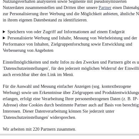
Nutzungsverhalten analysieren sowie Segmente mit pseudonymisierten
Powered by
Nutzerdaten zusammenstellen und Dritten über unsere
Partner
einen Datenabg
zur Personalisierung ihrer Werbung und die Möglichkeit anbieten, ähnliche N
in ihrem eigenen Datenbestand zu identifizieren.
Ob
Neuwagen
,
Gebrauchtwagen
oder
Leasing-Angebote
: Alle
Fahrzeuge gibt es bei mobile.de
Speichern von oder Zugriff auf Informationen auf einem Endgerät
Personalisierte Werbung und Inhalte, Messung von Werbeleistung und der
Performance von Inhalten, Zielgruppenforschung sowie Entwicklung und
Verbesserung von Angeboten
Einstellmöglichkeiten und mehr Infos zu den Zwecken und Partnern gibt es u
'Datenschutzeinstellungen', für den jederzeit möglichen Widerruf der Einwill
auch erreichbar über den Link im Menü.
Für die Auswahl und Messung einfacher Anzeigen (sog. kontextbezogene
Werbung) sowie um Erkenntnisse über Zielgruppen und Produktentwicklung
erlangen, erfolgt eine Verarbeitung Ihrer personenbezogenen Daten (z. B. IP-
Adresse) ohne Cookies durch bestimmte Partner auch auf Basis von berechtig
Interessen. Dieser Datenverarbeitung können Sie jederzeit unter
'Datenschutzeinstellungen' widersprechen.
Wir arbeiten mit 220 Partnern zusammen.