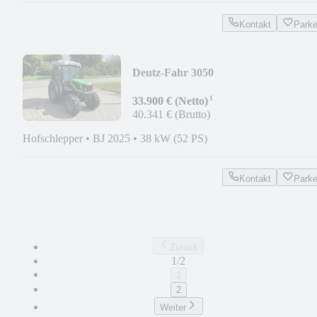
Kontakt
Park
Deutz-Fahr 3050
¹
33.900 € (Netto)
40.341 € (Brutto)
Hofschlepper
•
BJ 2025
•
38 kW (52 PS)
Kontakt
Park
Zurück
1/2
1
2
Weiter