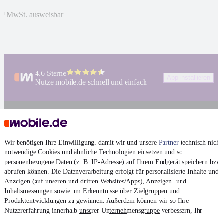
¹
MwSt. ausweisbar
4.6 Sterne
App installieren
Nutze mobile.de schnell und einfach
Impressum
AGB
Wir benötigen Ihre Einwilligung, damit wir und unsere
Partner
technisch nic
Vertrag widerrufen
notwendige Cookies und ähnliche Technologien einsetzen und so
Datenschutz
personenbezogene Daten (z. B. IP-Adresse) auf Ihrem Endgerät speichern bz
abrufen können. Die Datenverarbeitung erfolgt für personalisierte Inhalte un
Datenschutzeinstellungen
Anzeigen (auf unseren und dritten Websites/Apps), Anzeigen- und
Erklärung zur Barrierefreiheit
Inhaltsmessungen sowie um Erkenntnisse über Zielgruppen und
Produktentwicklungen zu gewinnen. Außerdem können wir so Ihre
Report Security Vulnerability (English)
Nutzererfahrung innerhalb
unserer Unternehmensgruppe
verbessern, Ihr