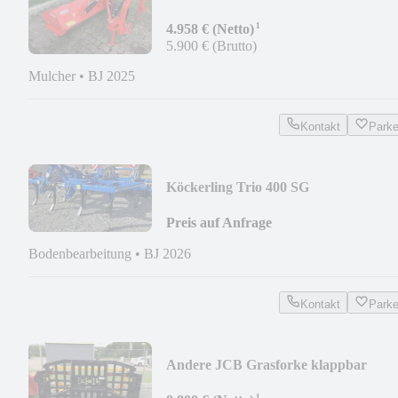
¹
4.958 € (Netto)
5.900 € (Brutto)
Mulcher
•
BJ 2025
Kontakt
Park
Köckerling Trio 400 SG
Preis auf Anfrage
Bodenbearbeitung
•
BJ 2026
Kontakt
Park
Andere JCB Grasforke klappbar