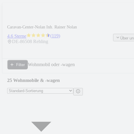
Caravan-Center-Nolan Inh. Rainer Nolan
(
119
)
4.6 Sterne
Über un
DE-
86508
Rehling
Wohnmobil oder -wagen
Filter
25 Wohnmobile & -wagen