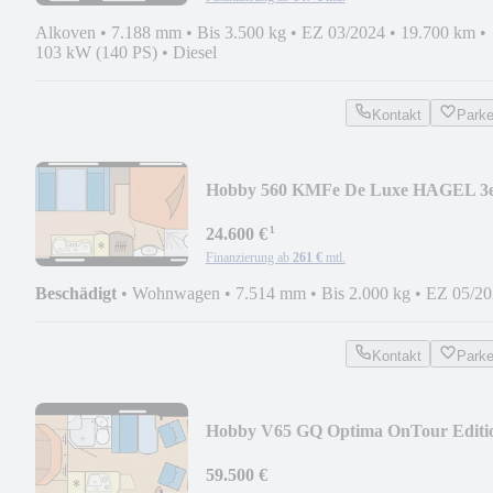
Alkoven
•
7.188 mm
•
Bis 3.500 kg
•
EZ 03/2024
•
19.700 km
•
103 kW (140 PS)
•
Diesel
Kontakt
Park
Hobby 560 KMFe De Luxe HAGEL 3
Stockbetten
¹
24.600 €
Finanzierung ab
261 €
mtl.
Beschädigt
•
Wohnwagen
•
7.514 mm
•
Bis 2.000 kg
•
EZ 05/20
Kontakt
Park
Hobby V65 GQ Optima OnTour Editi
AHK Queensbett
59.500 €