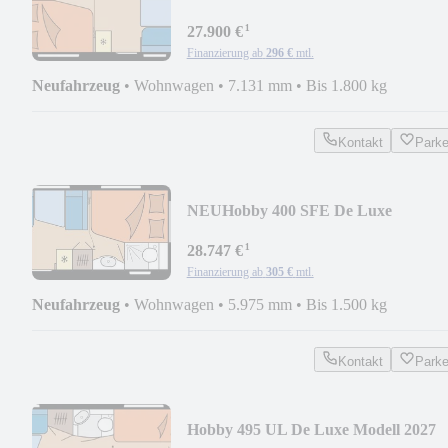
¹
27.900 €
Finanzierung ab
296 €
mtl.
Neufahrzeug
•
Wohnwagen
•
7.131 mm
•
Bis 1.800 kg
Kontakt
Park
NEU
Hobby 400 SFE De Luxe
Doppelbett Modell 2027
¹
28.747 €
Finanzierung ab
305 €
mtl.
Neufahrzeug
•
Wohnwagen
•
5.975 mm
•
Bis 1.500 kg
Kontakt
Park
Hobby 495 UL De Luxe Modell 2027