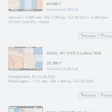
¹
69.990 €
Finanzierung ab
728 €
mtl.
Alkoven
•
6.999 mm
•
Bis 3.500 kg
•
EZ 06/2025
•
6.500 km
•
103 kW (140 PS)
•
Diesel
Kontakt
Park
Hobby 495 WFB Excellent 2026
Mietfahrzeug
¹
29.200 €
Finanzierung ab
310 €
mtl.
Verfügbarkeit: Ab 25.08.2026
Wohnwagen
•
7.131 mm
•
Bis 1.800 kg
•
EZ 03/2026
Kontakt
Park