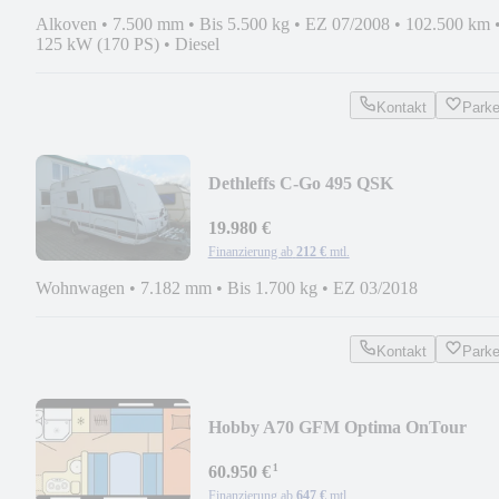
Alkoven
•
7.500 mm
•
Bis 5.500 kg
•
EZ 07/2008
•
102.500 km
125 kW (170 PS)
•
Diesel
Kontakt
Park
Dethleffs C-Go 495 QSK
19.980 €
Finanzierung ab
212 €
mtl.
Wohnwagen
•
7.182 mm
•
Bis 1.700 kg
•
EZ 03/2018
Kontakt
Park
Hobby A70 GFM Optima OnTour
Alkoven
¹
60.950 €
Finanzierung ab
647 €
mtl.