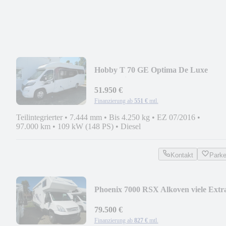
Hobby T 70 GE Optima De Luxe
Automatik
51.950 €
Finanzierung ab
551 €
mtl.
Teilintegrierter
•
7.444 mm
•
Bis 4.250 kg
•
EZ 07/2016
•
97.000 km
•
109 kW (148 PS)
•
Diesel
Kontakt
Park
Phoenix 7000 RSX Alkoven viele Extr
79.500 €
Finanzierung ab
827 €
mtl.