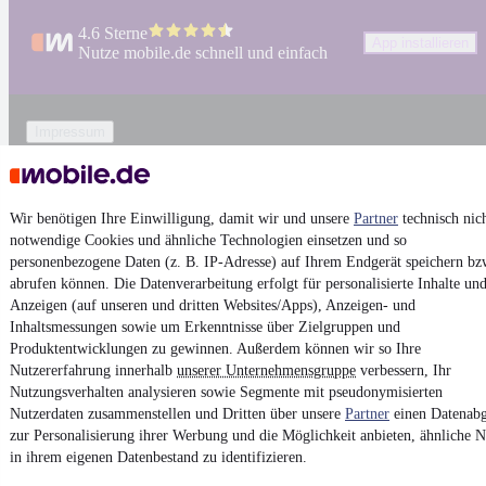
4.6 Sterne
App installieren
Nutze mobile.de schnell und einfach
Impressum
AGB
Vertrag widerrufen
Wir benötigen Ihre Einwilligung, damit wir und unsere
Partner
technisch nic
Datenschutz
notwendige Cookies und ähnliche Technologien einsetzen und so
Datenschutzeinstellungen
personenbezogene Daten (z. B. IP-Adresse) auf Ihrem Endgerät speichern bz
abrufen können. Die Datenverarbeitung erfolgt für personalisierte Inhalte un
Erklärung zur Barrierefreiheit
Anzeigen (auf unseren und dritten Websites/Apps), Anzeigen- und
Report Security Vulnerability (English)
Inhaltsmessungen sowie um Erkenntnisse über Zielgruppen und
Produktentwicklungen zu gewinnen. Außerdem können wir so Ihre
Nutzererfahrung innerhalb
unserer Unternehmensgruppe
verbessern, Ihr
Powered by
Nutzungsverhalten analysieren sowie Segmente mit pseudonymisierten
Nutzerdaten zusammenstellen und Dritten über unsere
Partner
einen Datenabg
zur Personalisierung ihrer Werbung und die Möglichkeit anbieten, ähnliche N
Entdecke
Kleinwagen
,
SUV
und
Wohnmobile
und mehr bei
in ihrem eigenen Datenbestand zu identifizieren.
mobile.de