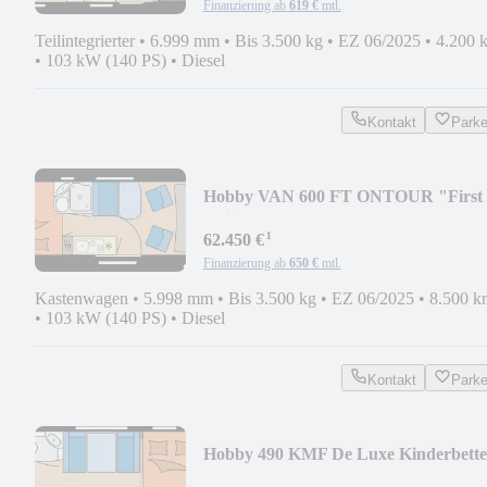
Finanzierung ab
619 €
mtl.
Teilintegrierter
•
6.999 mm
•
Bis 3.500 kg
•
EZ 06/2025
•
4.200 
•
103 kW (140 PS)
•
Diesel
Kontakt
Park
Hobby VAN 600 FT ONTOUR "First
Edition" Doppelbett AHK
¹
62.450 €
Finanzierung ab
650 €
mtl.
Kastenwagen
•
5.998 mm
•
Bis 3.500 kg
•
EZ 06/2025
•
8.500 k
•
103 kW (140 PS)
•
Diesel
Kontakt
Park
Hobby 490 KMF De Luxe Kinderbett
2025