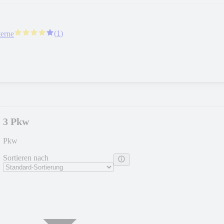
(
1
)
terne
3 Pkw
Pkw
Sortieren nach