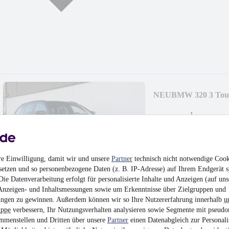
NEU
BMW 320 3 Tou
¹
25.999 €
Finanzierung ab
276 €
mtl.
Unfallfrei
•
EZ 09/202
re Einwilligung, damit wir und unsere
Partner
technisch nicht notwendige Cook
setzen und so personenbezogene Daten (z. B. IP-Adresse) auf Ihrem Endgerät s
ie Datenverarbeitung erfolgt für personalisierte Inhalte und Anzeigen (auf uns
Anzeigen- und Inhaltsmessungen sowie um Erkenntnisse über Zielgruppen und
ngen zu gewinnen. Außerdem können wir so Ihre Nutzererfahrung innerhalb
u
uppe
verbessern, Ihr Nutzungsverhalten analysieren sowie Segmente mit pseudo
NEU
BMW 218d Activ
mmenstellen und Dritten über unsere
Partner
einen Datenabgleich zur Personali
MaxVollACC360°Pa