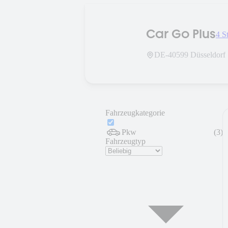
Car Go Plus
4 S
DE-
40599
Düsseldorf
Fahrzeugkategorie
Pkw
(
3
)
Fahrzeugtyp