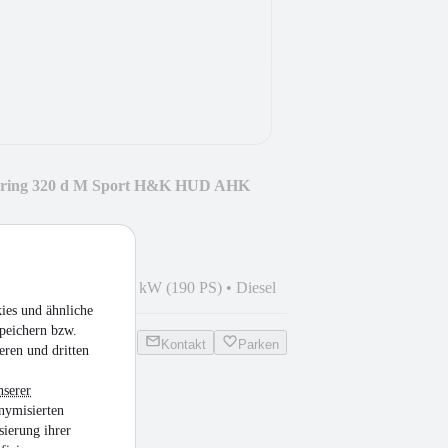
ring 320 d M Sport H&K HUD AHK
2
•
149.990 km
•
140 kW (190 PS)
•
Diesel
ies und ähnliche
peichern bzw.
Kontakt
Parken
eren und dritten
nserer
nymisierten
e Tourer
sierung ihrer
noramaHUDHifi