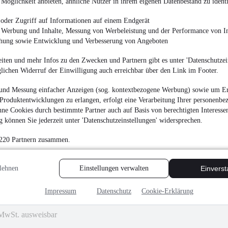
¹
Möglichkeit anbieten, ähnliche Nutzer in ihrem eigenen Datenbestand zu identi
29.600 €
Finanzierung ab
314 €
mtl.
oder Zugriff auf Informationen auf einem Endgerät
e Werbung und Inhalte, Messung von Werbeleistung und der Performance von In
Unfallfrei
•
Jahreswa
chung sowie Entwicklung und Verbesserung von Angeboten
110 kW (150 PS)
•
Die
iten und mehr Infos zu den Zwecken und Partnern gibt es unter 'Datenschutzein
glichen Widerruf der Einwilligung auch erreichbar über den Link im Footer.
und Messung einfacher Anzeigen (sog. kontextbezogene Werbung) sowie um Er
Produktentwicklungen zu erlangen, erfolgt eine Verarbeitung Ihrer personenbe
NEU
BMW 218 Activ
ne Cookies durch bestimmte Partner auch auf Basis von berechtigten Interesse
H&KPanora
 können Sie jederzeit unter 'Datenschutzeinstellungen' widersprechen.
¹
29.500 €
 220 Partnern zusammen.
Finanzierung ab
313 €
mtl.
Unfallfrei
•
Jahreswa
100 kW (136 PS)
•
Ben
lehnen
Einstellungen verwalten
Einvers
Impressum
Datenschutz
Cookie-Erklärung
MwSt. ausweisbar