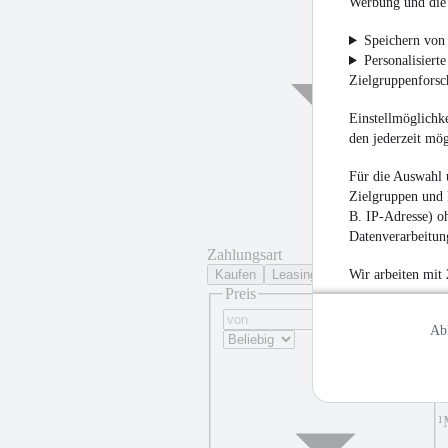
Werbung und die 
Speichern von 
Personalisiert
Zielgruppenfors
Einstellmöglichke
den jederzeit mö
Für die Auswahl 
Zielgruppen und 
B. IP-Adresse) oh
Datenverarbeitung
Zahlungsart
Kaufen
Leasing
Wir arbeiten mit
Preis
Ab
¹