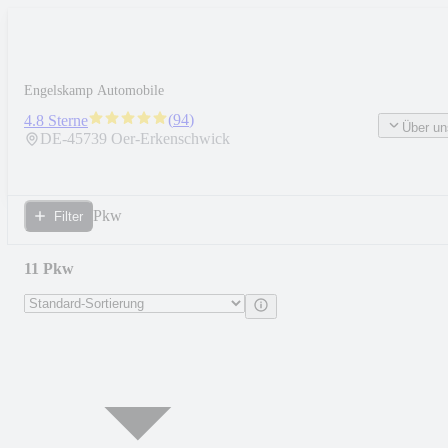
Engelskamp Automobile
(
94
)
4.8 Sterne
Über un
DE-
45739
Oer-Erkenschwick
Pkw
Filter
11 Pkw