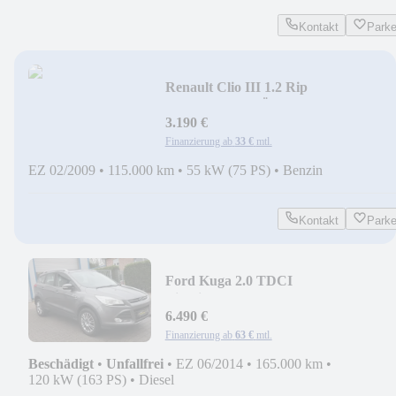
Kontakt
Park
Renault Clio III 1.2 Rip
Curl/KLIMA/TÜV & SERVICE NE
3.190 €
Finanzierung ab
33 €
mtl.
EZ 02/2009
•
115.000 km
•
55 kW (75 PS)
•
Benzin
Kontakt
Park
Ford Kuga 2.0 TDCI
Titanium/LEDER/AHK/PANO/
DEFEKT
6.490 €
Finanzierung ab
63 €
mtl.
Beschädigt
•
Unfallfrei
•
EZ 06/2014
•
165.000 km
•
120 kW (163 PS)
•
Diesel