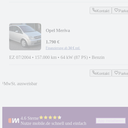
Kontakt
Park
Opel Meriva
1.6/KLIMA/ALLWETTER/ALU/SERVI
NEU
1.790 €
Finanzierung ab
34 €
mtl.
EZ 07/2004
•
157.000 km
•
64 kW (87 PS)
•
Benzin
Kontakt
Park
¹
MwSt. ausweisbar
4.6 Sterne
App installieren
Nutze mobile.de schnell und einfach