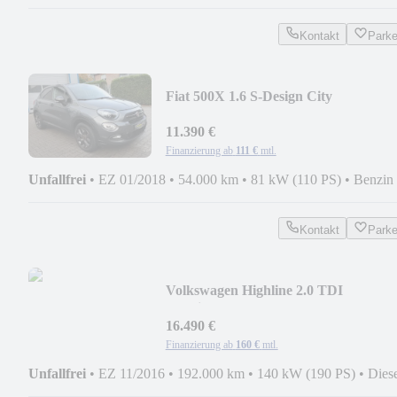
Kontakt
Park
Fiat 500X 1.6 S-Design City
Look/NAVI/LEDER/PDC/MFL
11.390 €
Finanzierung ab
111 €
mtl.
Unfallfrei
•
EZ 01/2018
•
54.000 km
•
81 kW (110 PS)
•
Benzin
Kontakt
Park
Volkswagen Highline 2.0 TDI
4Motion/DSG/LED/AHK /ZAHNR
NEU
16.490 €
Finanzierung ab
160 €
mtl.
Unfallfrei
•
EZ 11/2016
•
192.000 km
•
140 kW (190 PS)
•
Dies