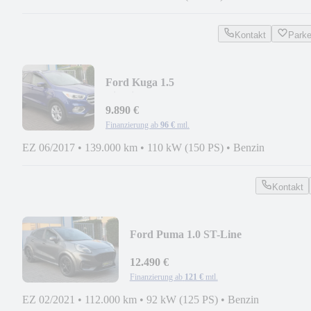
Kontakt
Park
Ford Kuga 1.5
Titanium/LEDER/PANO/SHZ/PDC/AHK
9.890 €
Finanzierung ab
96 €
mtl.
EZ 06/2017
•
139.000 km
•
110 kW (150 PS)
•
Benzin
Kontakt
Ford Puma 1.0 ST-Line
X/NAVI/LED/PDC/CAM/KEYLESS
12.490 €
Finanzierung ab
121 €
mtl.
EZ 02/2021
•
112.000 km
•
92 kW (125 PS)
•
Benzin