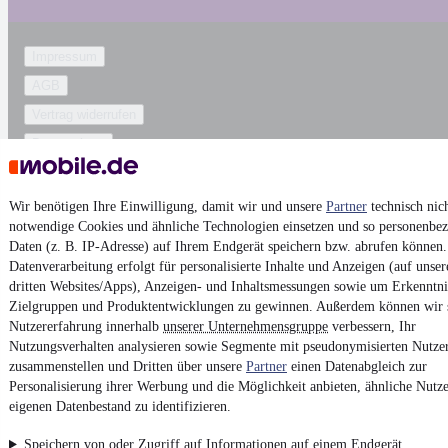
Impressum
AGB
Vertrag widerrufen
Datenschutz
Datenschutzeinstellungen
Erklärung zur Barrierefreiheit
Wir benötigen Ihre Einwilligung, damit wir und unsere
Partner
technisch nic
notwendige Cookies und ähnliche Technologien einsetzen und so personenbe
Report Security Vulnerability (English)
Daten (z. B. IP-Adresse) auf Ihrem Endgerät speichern bzw. abrufen können.
Datenverarbeitung erfolgt für personalisierte Inhalte und Anzeigen (auf unse
Powered by
dritten Websites/Apps), Anzeigen- und Inhaltsmessungen sowie um Erkenntni
Zielgruppen und Produktentwicklungen zu gewinnen. Außerdem können wir 
Nutzererfahrung innerhalb
unserer Unternehmensgruppe
verbessern, Ihr
Noch mehr
neue Autos
unterschiedlicher Marken, auch als
Nutzungsverhalten analysieren sowie Segmente mit pseudonymisierten Nutze
Leasing-Angebote
, gibt es bei mobile.de
zusammenstellen und Dritten über unsere
Partner
einen Datenabgleich zur
Personalisierung ihrer Werbung und die Möglichkeit anbieten, ähnliche Nutze
eigenen Datenbestand zu identifizieren.
Speichern von oder Zugriff auf Informationen auf einem Endgerät