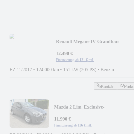
Renault Megane IV Grandtour
GT/NAVI/SHZ/PDC/CAM/MFL/PA
12.490 €
Finanzierung ab
121 €
mtl.
EZ 11/2017
•
124.000 km
•
151 kW (205 PS)
•
Benzin
Kontakt
Park
Mazda 2 Lim. Exclusive-
Line/AUTM./PDC/ALLW./SHZ/1.HA
11.990 €
Finanzierung ab
116 €
mtl.