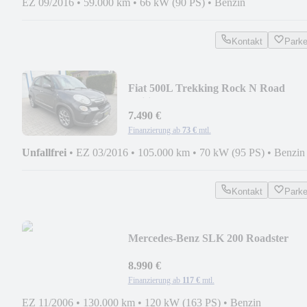
EZ 09/2016
•
59.000 km
•
66 kW (90 PS)
•
Benzin
Kontakt
Park
Fiat 500L Trekking Rock N Road
Edition/PDC/MFL/1.HAND
7.490 €
Finanzierung ab
73 €
mtl.
Unfallfrei
•
EZ 03/2016
•
105.000 km
•
70 kW (95 PS)
•
Benzin
Kontakt
Park
Mercedes-Benz SLK 200 Roadster
Kompressor/LEDER/PDC/SCHECKH
8.990 €
Finanzierung ab
117 €
mtl.
EZ 11/2006
•
130.000 km
•
120 kW (163 PS)
•
Benzin