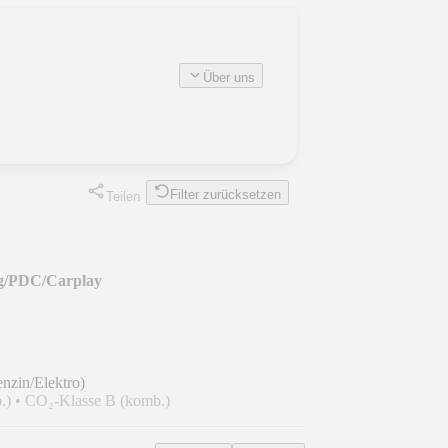
Über uns
Filter zurücksetzen
Teilen
g/PDC/Carplay
nzin/Elektro)
.)
•
CO₂-Klasse B (komb.)