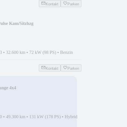
Kontakt
Parken
ulse Kam/Sitzhzg
3
•
32.600 km
•
72 kW (98 PS)
•
Benzin
Kontakt
Parken
unge 4x4
0
•
49.300 km
•
131 kW (178 PS)
•
Hybrid