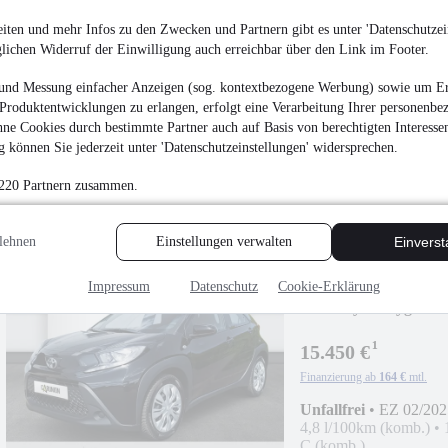
Toyota Aygo X Teamp
iten und mehr Infos zu den Zwecken und Partnern gibt es unter 'Datenschutzein
glichen Widerruf der Einwilligung auch erreichbar über den Link im Footer.
¹
18.690 €
und Messung einfacher Anzeigen (sog. kontextbezogene Werbung) sowie um Er
Finanzierung ab
195 €
mtl.
Produktentwicklungen zu erlangen, erfolgt eine Verarbeitung Ihrer personenbe
ne Cookies durch bestimmte Partner auch auf Basis von berechtigten Interesse
Unfallfrei
•
Tageszula
53 kW (72 PS)
•
Benzi
 können Sie jederzeit unter 'Datenschutzeinstellungen' widersprechen.
4,9 l/100km (komb.)
•
C (komb.)
 220 Partnern zusammen.
lehnen
Einstellungen verwalten
Einvers
Impressum
Datenschutz
Cookie-Erklärung
NEU
Toyota Aygo X 1
¹
15.450 €
Finanzierung ab
164 €
mtl.
Unfallfrei
•
EZ 02/202
4,8 l/100km (komb.)
•
C (komb.)