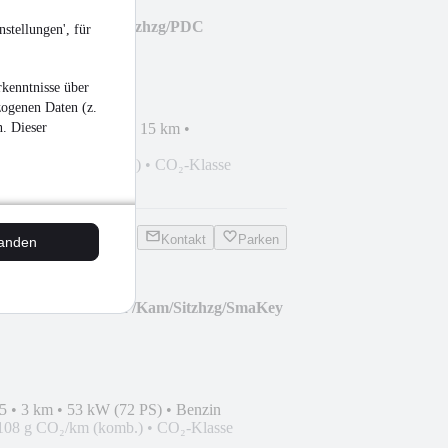
layer Air 5/Kam/Sitzhzg/PDC
stellungen', für
kenntnisse über
zogenen Daten (z.
n. Dieser
ssung
•
EZ 10/2025
•
15 km
•
n
111 g CO₂/km (komb.)
•
CO₂-Klasse
Kontakt
Parken
tanden
.0 Business Edition /Kam/Sitzhzg/SmaKey
5
•
3 km
•
53 kW (72 PS)
•
Benzin
108 g CO₂/km (komb.)
•
CO₂-Klasse