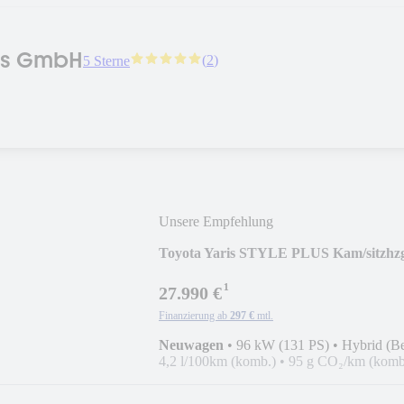
ss GmbH
(
2
)
5 Sterne
Unsere Empfehlung
Toyota Yaris STYLE PLUS Kam/sitzhz
¹
27.990 €
Finanzierung ab
297 €
mtl.
Neuwagen
•
96 kW (131 PS)
•
Hybrid (Be
4,2 l/100km (komb.)
•
95 g CO₂/km (komb