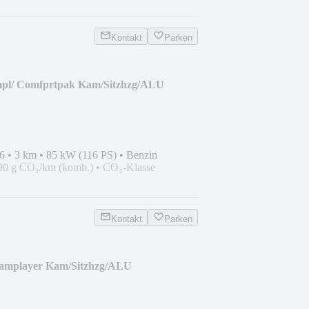
Kontakt
Parken
ampl/ Comfprtpak Kam/Sitzhzg/ALU
6
•
3 km
•
85 kW (116 PS)
•
Benzin
90 g CO₂/km (komb.)
•
CO₂-Klasse
Kontakt
Parken
eamplayer Kam/Sitzhzg/ALU