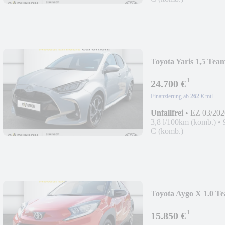
Toyota Yaris 1,5 Te
¹
24.700 €
Finanzierung ab
262 €
mtl.
Unfallfrei
•
EZ 03/202
3,8 l/100km (komb.)
•
C (komb.)
Toyota Aygo X 1.0 T
¹
15.850 €