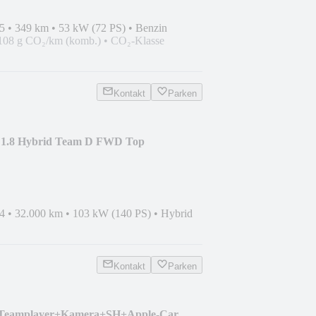
5
•
349 km
•
53 kW (72 PS)
•
Benzin
108 g CO₂/km (komb.)
•
CO₂-Klasse
Kontakt
Parken
s 1.8 Hybrid Team D FWD Top
4
•
32.000 km
•
103 kW (140 PS)
•
Hybrid
Kontakt
Parken
 Teamplayer+Kamera+SH+Apple-Car