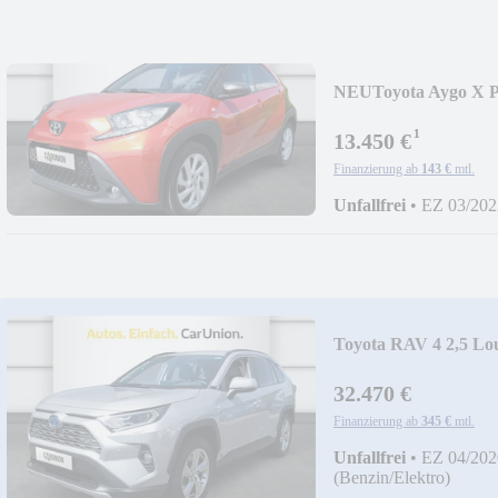
NEU
Toyota Aygo X P
¹
13.450 €
Finanzierung ab
143 €
mtl.
Unfallfrei
•
EZ 03/202
Toyota RAV 4 2,5 Lo
32.470 €
Finanzierung ab
345 €
mtl.
Unfallfrei
•
EZ 04/202
(Benzin/Elektro)