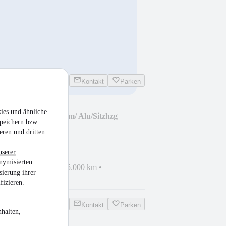
Kontakt
Parken
ies und ähnliche
lack Edi/ Winter/ Kam/ Alu/Sitzhzg
peichern bzw.
eren und dritten
nserer
nymisierten
gen
•
EZ 10/2024
•
15.000 km
•
sierung ihrer
in
fizieren.
Kontakt
Parken
halten,