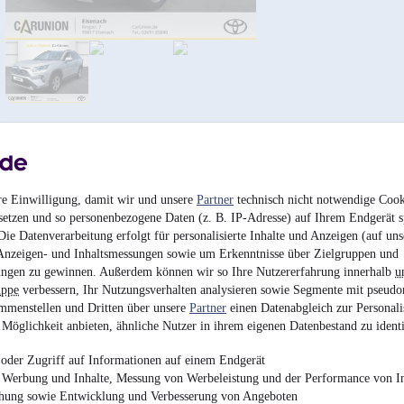
re Einwilligung, damit wir und unsere
Partner
technisch nicht notwendige Cook
Toyota Yaris Cross B
setzen und so personenbezogene Daten (z. B. IP-Adresse) auf Ihrem Endgerät s
ie Datenverarbeitung erfolgt für personalisierte Inhalte und Anzeigen (auf uns
25.950 €
Anzeigen- und Inhaltsmessungen sowie um Erkenntnisse über Zielgruppen und
Finanzierung ab
276 €
mtl.
ngen zu gewinnen. Außerdem können wir so Ihre Nutzererfahrung innerhalb
u
uppe
verbessern, Ihr Nutzungsverhalten analysieren sowie Segmente mit pseudo
Unfallfrei
•
Jahreswa
mmenstellen und Dritten über unsere
Partner
einen Datenabgleich zur Personali
85 kW (116 PS)
•
Benz
Möglichkeit anbieten, ähnliche Nutzer in ihrem eigenen Datenbestand zu identi
oder Zugriff auf Informationen auf einem Endgerät
e Werbung und Inhalte, Messung von Werbeleistung und der Performance von In
chung sowie Entwicklung und Verbesserung von Angeboten