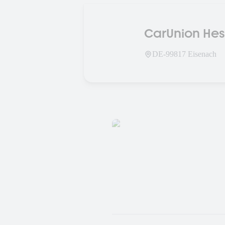
CarUnion He
DE-
99817
Eisenach