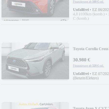
Finanzierung ab
169 €
mtl.
Unfallfrei
•
EZ 06/202
4,8 l/100km (komb.)
•
C (komb.)
Toyota Corolla Cros
30.980 €
Finanzierung ab
329 €
mtl.
Unfallfrei
•
EZ 07/202
(Benzin/Elektro)
Toyota Aygo X CVT