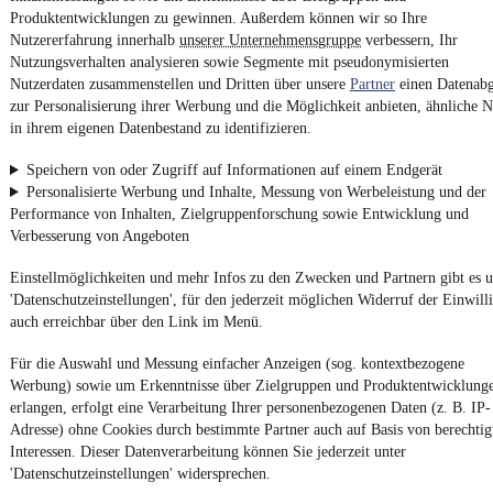
Report Security Vulnerability (English)
Produktentwicklungen zu gewinnen. Außerdem können wir so Ihre
Nutzererfahrung innerhalb
unserer Unternehmensgruppe
verbessern, Ihr
Nutzungsverhalten analysieren sowie Segmente mit pseudonymisierten
Powered by
Nutzerdaten zusammenstellen und Dritten über unsere
Partner
einen Datenabg
zur Personalisierung ihrer Werbung und die Möglichkeit anbieten, ähnliche N
in ihrem eigenen Datenbestand zu identifizieren.
Von
Auto verkaufen
über
E-Bikes
und
Gebrauchtwagen
:
Besuche
mobile.de
Speichern von oder Zugriff auf Informationen auf einem Endgerät
Personalisierte Werbung und Inhalte, Messung von Werbeleistung und der
Performance von Inhalten, Zielgruppenforschung sowie Entwicklung und
Verbesserung von Angeboten
Einstellmöglichkeiten und mehr Infos zu den Zwecken und Partnern gibt es u
'Datenschutzeinstellungen', für den jederzeit möglichen Widerruf der Einwill
auch erreichbar über den Link im Menü.
Für die Auswahl und Messung einfacher Anzeigen (sog. kontextbezogene
Werbung) sowie um Erkenntnisse über Zielgruppen und Produktentwicklung
erlangen, erfolgt eine Verarbeitung Ihrer personenbezogenen Daten (z. B. IP-
Adresse) ohne Cookies durch bestimmte Partner auch auf Basis von berechtig
Interessen. Dieser Datenverarbeitung können Sie jederzeit unter
'Datenschutzeinstellungen' widersprechen.