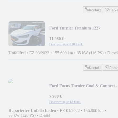
Kontakt
Park
Ford Turnier Titanium 1227
¹
11.980 €
Finanzierung ab
128 €
mtl.
Unfallfrei
•
EZ 03/2023
•
155.600 km
•
85 kW (116 PS)
•
Diesel
Kontakt
Park
Ford Focus Turnier Cool & Connect -
1018
¹
7.980 €
Finanzierung ab
85 €
mtl.
Reparierter Unfallschaden
•
EZ 01/2022
•
156.800 km
•
88 kW (120 PS)
•
Diesel