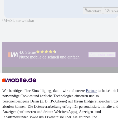
Kontakt
Park
¹
MwSt. ausweisbar
4.6 Sterne
App installieren
Nutze mobile.de schnell und einfach
Impressum
AGB
Wir benötigen Ihre Einwilligung, damit wir und unsere
Partner
technisch nic
Vertrag widerrufen
notwendige Cookies und ähnliche Technologien einsetzen und so
Datenschutz
personenbezogene Daten (z. B. IP-Adresse) auf Ihrem Endgerät speichern bz
abrufen können. Die Datenverarbeitung erfolgt für personalisierte Inhalte un
Datenschutzeinstellungen
Anzeigen (auf unseren und dritten Websites/Apps), Anzeigen- und
Erklärung zur Barrierefreiheit
Inhaltsmessungen sowie um Erkenntnisse über Zielgruppen und