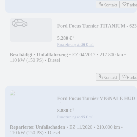
Kontakt
Park
Ford Focus Turnier TITANIUM - 623
¹
5.280 €
Finanzierung ab
56 €
mtl.
Beschädigt
•
Unfallfahrzeug
•
EZ 04/2017
•
217.800 km
•
110 kW (150 PS)
•
Diesel
Kontakt
Park
Ford Focus Turnier VIGNALE HUD
virt cockp RFK - 600
¹
8.880 €
Finanzierung ab
95 €
mtl.
Reparierter Unfallschaden
•
EZ 11/2020
•
210.000 km
•
110 kW (150 PS)
•
Diesel