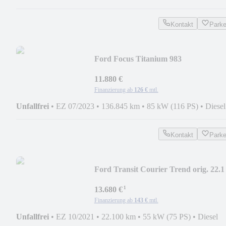
Kontakt
Park
Ford Focus Titanium 983
11.880 €
Finanzierung ab
126 €
mtl.
Unfallfrei
•
EZ 07/2023
•
136.845 km
•
85 kW (116 PS)
•
Diesel
Kontakt
Park
Ford Transit Courier Trend orig. 22.1
TKM - 3672
¹
13.680 €
Finanzierung ab
143 €
mtl.
Unfallfrei
•
EZ 10/2021
•
22.100 km
•
55 kW (75 PS)
•
Diesel