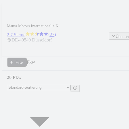
Mauss Motors International e.K.
(
27
)
2.7 Sterne
Über un
DE-
40549
Düsseldorf
Pkw
Filter
20 Pkw