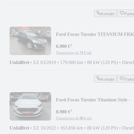
Kontakt
Park
Ford Focus Turnier TITANIUM FRK
AHK - 3583
¹
6.980 €
Finanzierung ab
74 €
mtl.
Unfallfrei
•
EZ 03/2019
•
179.900 km
•
88 kW (120 PS)
•
Diesel
Kontakt
Park
Ford Focus Turnier Titanium Style -
1036
¹
8.980 €
Finanzierung ab
96 €
mtl.
Unfallfrei
•
EZ 10/2022
•
163.856 km
•
88 kW (120 PS)
•
Diesel