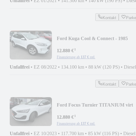
Unfallfrei
•
EZ 01/2021
•
141.300 km
•
140 kW (190 PS)
•
Dies
Kontakt
Park
Ford Kuga Cool & Connect - 1985
¹
12.880 €
Finanzierung ab
137 €
mtl.
Unfallfrei
•
EZ 08/2022
•
134.100 km
•
88 kW (120 PS)
•
Diesel
Kontakt
Park
Ford Focus Turnier TITANIUM virt
cockp LED - 333
¹
12.880 €
Finanzierung ab
137 €
mtl.
Unfallfrei
•
EZ 10/2023
•
117.700 km
•
85 kW (116 PS)
•
Diesel