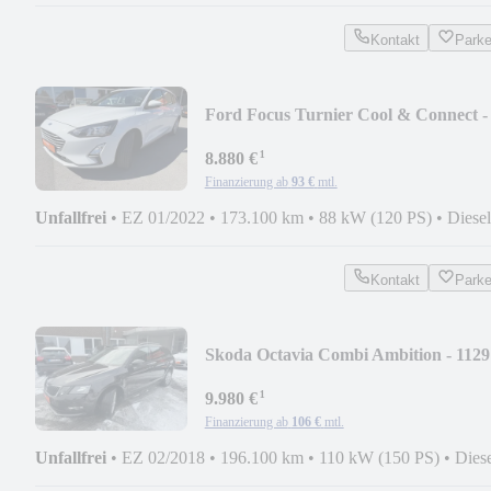
Kontakt
Park
Ford Focus Turnier Cool & Connect -
1026
¹
8.880 €
Finanzierung ab
93 €
mtl.
Unfallfrei
•
EZ 01/2022
•
173.100 km
•
88 kW (120 PS)
•
Diesel
Kontakt
Park
Skoda Octavia Combi Ambition - 1129
¹
9.980 €
Finanzierung ab
106 €
mtl.
Unfallfrei
•
EZ 02/2018
•
196.100 km
•
110 kW (150 PS)
•
Dies