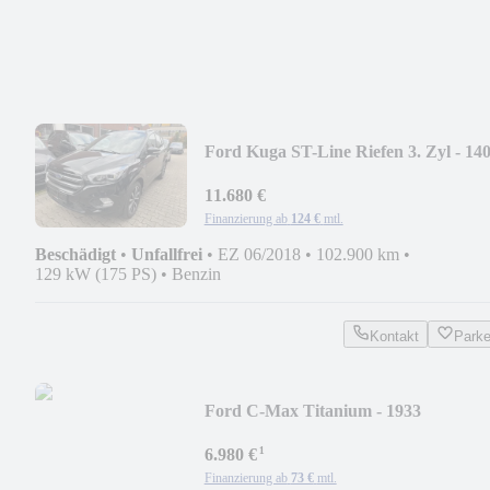
Ford Kuga ST-Line Riefen 3. Zyl - 14
11.680 €
Finanzierung ab
124 €
mtl.
Beschädigt
•
Unfallfrei
•
EZ 06/2018
•
102.900 km
•
129 kW (175 PS)
•
Benzin
Kontakt
Park
Ford C-Max Titanium - 1933
¹
6.980 €
Finanzierung ab
73 €
mtl.