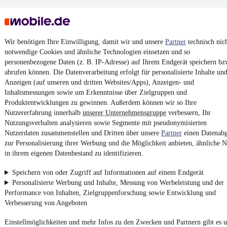
Wir benötigen Ihre Einwilligung, damit wir und unsere
Partner
technisch nic
notwendige Cookies und ähnliche Technologien einsetzen und so
personenbezogene Daten (z. B. IP-Adresse) auf Ihrem Endgerät speichern bz
Keine Inserate gefunden
abrufen können. Die Datenverarbeitung erfolgt für personalisierte Inhalte un
Anzeigen (auf unseren und dritten Websites/Apps), Anzeigen- und
Inhaltsmessungen sowie um Erkenntnisse über Zielgruppen und
Produktentwicklungen zu gewinnen. Außerdem können wir so Ihre
¹
MwSt. ausweisbar
Nutzererfahrung innerhalb
unserer Unternehmensgruppe
verbessern, Ihr
Nutzungsverhalten analysieren sowie Segmente mit pseudonymisierten
Nutzerdaten zusammenstellen und Dritten über unsere
Partner
einen Datenabg
zur Personalisierung ihrer Werbung und die Möglichkeit anbieten, ähnliche N
in ihrem eigenen Datenbestand zu identifizieren.
4.6 Sterne
App installieren
Speichern von oder Zugriff auf Informationen auf einem Endgerät
Nutze mobile.de schnell und einfach
Personalisierte Werbung und Inhalte, Messung von Werbeleistung und der
Performance von Inhalten, Zielgruppenforschung sowie Entwicklung und
Verbesserung von Angeboten
Impressum
Einstellmöglichkeiten und mehr Infos zu den Zwecken und Partnern gibt es u
AGB