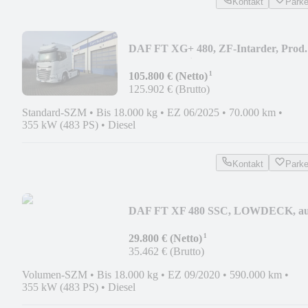
Kontakt
Park
DAF FT XG+ 480, ZF-Intarder, Prod.
2025, Garantie
¹
105.800 € (Netto)
125.902 € (Brutto)
Standard-SZM
•
Bis 18.000 kg
•
EZ 06/2025
•
70.000 km
•
355 kW (483 PS)
•
Diesel
Kontakt
Park
DAF FT XF 480 SSC, LOWDECK, au
retarder, Prod...
¹
29.800 € (Netto)
35.462 € (Brutto)
Volumen-SZM
•
Bis 18.000 kg
•
EZ 09/2020
•
590.000 km
•
355 kW (483 PS)
•
Diesel