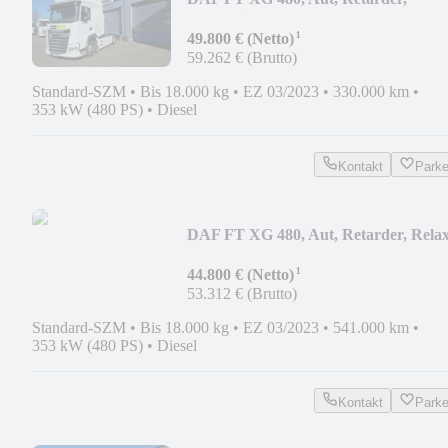
Standklima
¹
49.800 € (Netto)
59.262 € (Brutto)
Standard-SZM
•
Bis 18.000 kg
•
EZ 03/2023
•
330.000 km
•
353 kW (480 PS)
•
Diesel
Kontakt
Park
DAF FT XG 480, Aut, Retarder, Rela
Bed
¹
44.800 € (Netto)
53.312 € (Brutto)
Standard-SZM
•
Bis 18.000 kg
•
EZ 03/2023
•
541.000 km
•
353 kW (480 PS)
•
Diesel
Kontakt
Park