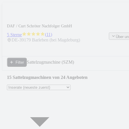
DAF / Curt Schröter Nachfolger GmbH
(
11
)
5 Sterne
Über un
DE-
39179
Barleben (bei Magdeburg)
Sattelzugmaschine (SZM)
Filter
15 Sattelzugmaschinen von 24 Angeboten