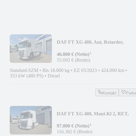
DAF FT XG 480, Aut, Retarder,
Standklima
¹
46.800 € (Netto)
55.692 € (Brutto)
Standard-SZM
•
Bis 18.000 kg
•
EZ 05/2023
•
424.000 km
•
353 kW (480 PS)
•
Diesel
Kontakt
Park
DAF FT XG 480, Maut-Kl 2, RET,
Stanklima, 3J GAR
¹
97.800 € (Netto)
116.382 € (Brutto)