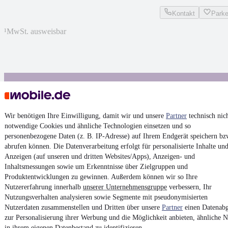
Kontakt
Park
¹
MwSt. ausweisbar
4.6 Sterne
App installieren
Nutze mobile.de schnell und einfach
Wir benötigen Ihre Einwilligung, damit wir und unsere
Partner
technisch nic
notwendige Cookies und ähnliche Technologien einsetzen und so
personenbezogene Daten (z. B. IP-Adresse) auf Ihrem Endgerät speichern bz
Impressum
abrufen können. Die Datenverarbeitung erfolgt für personalisierte Inhalte un
AGB
Anzeigen (auf unseren und dritten Websites/Apps), Anzeigen- und
Inhaltsmessungen sowie um Erkenntnisse über Zielgruppen und
Vertrag widerrufen
Produktentwicklungen zu gewinnen. Außerdem können wir so Ihre
Datenschutz
Nutzererfahrung innerhalb
unserer Unternehmensgruppe
verbessern, Ihr
Nutzungsverhalten analysieren sowie Segmente mit pseudonymisierten
Datenschutzeinstellungen
Nutzerdaten zusammenstellen und Dritten über unsere
Partner
einen Datenabg
Erklärung zur Barrierefreiheit
zur Personalisierung ihrer Werbung und die Möglichkeit anbieten, ähnliche N
in ihrem eigenen Datenbestand zu identifizieren.
Report Security Vulnerability (English)