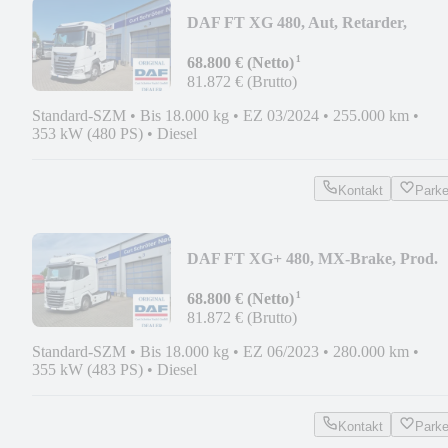
DAF FT XG 480, Aut, Retarder,
GARANTIE
¹
68.800 € (Netto)
81.872 € (Brutto)
Standard-SZM
•
Bis 18.000 kg
•
EZ 03/2024
•
255.000 km
•
353 kW (480 PS)
•
Diesel
Kontakt
Park
DAF FT XG+ 480, MX-Brake, Prod.
2023
¹
68.800 € (Netto)
81.872 € (Brutto)
Standard-SZM
•
Bis 18.000 kg
•
EZ 06/2023
•
280.000 km
•
355 kW (483 PS)
•
Diesel
Kontakt
Park