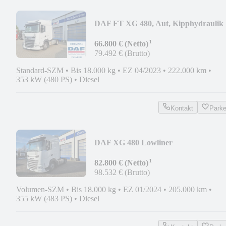
DAF FT XG 480, Aut, Kipphydraulik
¹
66.800 € (Netto)
79.492 € (Brutto)
Standard-SZM
•
Bis 18.000 kg
•
EZ 04/2023
•
222.000 km
•
353 kW (480 PS)
•
Diesel
Kontakt
Park
DAF XG 480 Lowliner
¹
82.800 € (Netto)
98.532 € (Brutto)
Volumen-SZM
•
Bis 18.000 kg
•
EZ 01/2024
•
205.000 km
•
355 kW (483 PS)
•
Diesel