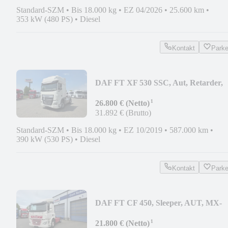
Standard-SZM
•
Bis 18.000 kg
•
EZ 04/2026
•
25.600 km
•
353 kW (480 PS)
•
Diesel
Kontakt
Park
DAF FT XF 530 SSC, Aut, Retarder,
prod 2019
¹
26.800 € (Netto)
31.892 € (Brutto)
Standard-SZM
•
Bis 18.000 kg
•
EZ 10/2019
•
587.000 km
•
390 kW (530 PS)
•
Diesel
Kontakt
Park
DAF FT CF 450, Sleeper, AUT, MX-
Brake, 08.2021
¹
21.800 € (Netto)