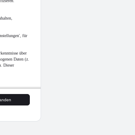
fizieren.
halten,
stellungen', für
kenntnisse über
zogenen Daten (z.
n. Dieser
tanden