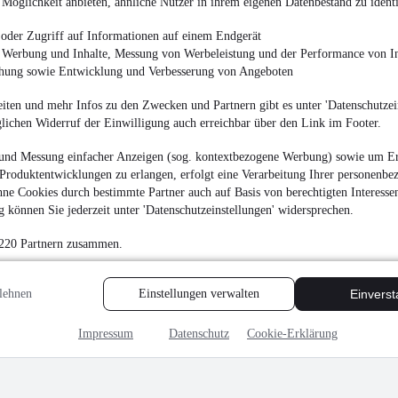
Möglichkeit anbieten, ähnliche Nutzer in ihrem eigenen Datenbestand zu identi
oder Zugriff auf Informationen auf einem Endgerät
e Werbung und Inhalte, Messung von Werbeleistung und der Performance von In
chung sowie Entwicklung und Verbesserung von Angeboten
iten und mehr Infos zu den Zwecken und Partnern gibt es unter 'Datenschutzein
glichen Widerruf der Einwilligung auch erreichbar über den Link im Footer.
und Messung einfacher Anzeigen (sog. kontextbezogene Werbung) sowie um Er
Produktentwicklungen zu erlangen, erfolgt eine Verarbeitung Ihrer personenbe
ne Cookies durch bestimmte Partner auch auf Basis von berechtigten Interesse
 können Sie jederzeit unter 'Datenschutzeinstellungen' widersprechen.
 220 Partnern zusammen.
lehnen
Einstellungen verwalten
Einvers
Impressum
Datenschutz
Cookie-Erklärung