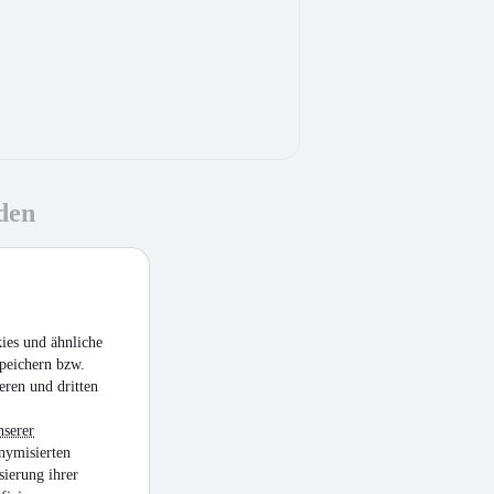
den
ies und ähnliche
peichern bzw.
eren und dritten
nserer
nymisierten
sierung ihrer