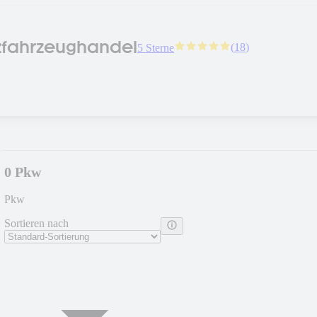
zfahrzeughandel
(
18
)
5 Sterne
0 Pkw
Pkw
Sortieren nach