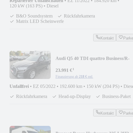
Reparierter Unfallschaden
•
EZ 11/2022
•
184.920 km
•
120 kW (163 PS)
•
Diesel
B&O Soundsystem
Rückfahrkamera
Matrix LED Scheinwerfe
Kontakt
Park
Audi Q5 40 TDI quattro Business/R-
Kamera/AHK/Head Up
¹
23.991 €
Finanzierung ab
218 €
mtl.
Unfallfrei
•
EZ 05/2022
•
192.600 km
•
150 kW (204 PS)
•
Dies
Rückfahrkamera
Head-up-Display
Business-Paket
Kontakt
Park