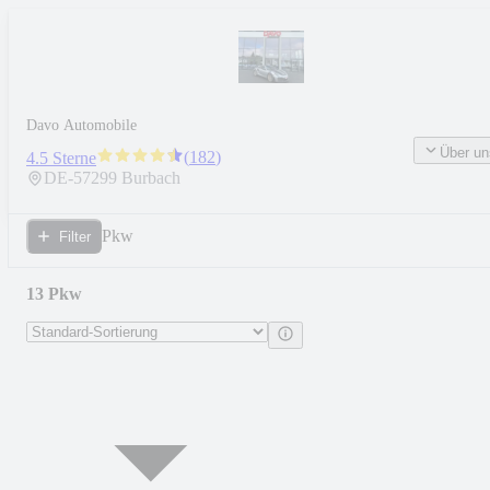
Davo Automobile
Über un
(
182
)
4.5 Sterne
DE-
57299
Burbach
Pkw
Filter
13 Pkw