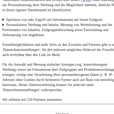
Report Security Vulnerability (English)
zur Personalisierung ihrer Werbung und die Möglichkeit anbieten, ähnliche N
in ihrem eigenen Datenbestand zu identifizieren.
Powered by
Speichern von oder Zugriff auf Informationen auf einem Endgerät
Personalisierte Werbung und Inhalte, Messung von Werbeleistung und der
Performance von Inhalten, Zielgruppenforschung sowie Entwicklung und
Von
Auto verkaufen
über
E-Bikes
und
Gebrauchtwagen
:
Verbesserung von Angeboten
Besuche
mobile.de
Einstellmöglichkeiten und mehr Infos zu den Zwecken und Partnern gibt es u
'Datenschutzeinstellungen', für den jederzeit möglichen Widerruf der Einwill
auch erreichbar über den Link im Menü.
Für die Auswahl und Messung einfacher Anzeigen (sog. kontextbezogene
Werbung) sowie um Erkenntnisse über Zielgruppen und Produktentwicklung
erlangen, erfolgt eine Verarbeitung Ihrer personenbezogenen Daten (z. B. IP-
Adresse) ohne Cookies durch bestimmte Partner auch auf Basis von berechtig
Interessen. Dieser Datenverarbeitung können Sie jederzeit unter
'Datenschutzeinstellungen' widersprechen.
Wir arbeiten mit 220 Partnern zusammen.
Ablehnen