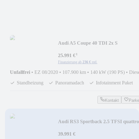
Audi A5 Coupe 40 TDI 2x S
line/Pano/Standheizung
¹
25.991 €
Finanzierung ab
236 €
mtl.
Unfallfrei
•
EZ 08/2020
•
107.900 km
•
140 kW (190 PS)
•
Dies
Standheizung
Panoramadach
Infotainment Paket
Kontakt
Park
Audi RS3 Sportback 2.5 TFSI quattro
Optik schwarz
39.991 €