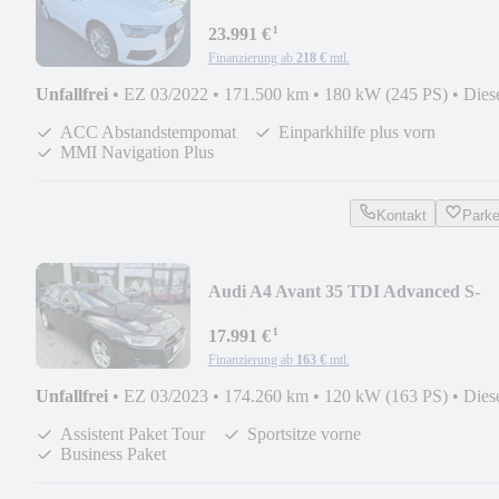
ACC
¹
23.991 €
Finanzierung ab
218 €
mtl.
Unfallfrei
•
EZ 03/2022
•
171.500 km
•
180 kW (245 PS)
•
Dies
ACC Abstandstempomat
Einparkhilfe plus vorn
MMI Navigation Plus
Kontakt
Park
Audi A4 Avant 35 TDI Advanced S-
tronic/AHK/LED
¹
17.991 €
Finanzierung ab
163 €
mtl.
Unfallfrei
•
EZ 03/2023
•
174.260 km
•
120 kW (163 PS)
•
Dies
Assistent Paket Tour
Sportsitze vorne
Business Paket