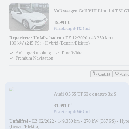
Volkswagen Golf VIII Lim. 1.4 TSI 
DSG Business-Premium
19.991 €
Finanzierung ab
182 €
mtl.
Reparierter Unfallschaden
•
EZ 12/2020
•
43.250 km
•
180 kW (245 PS)
•
Hybrid (Benzin/Elektro)
Anhängerkupplung
Pure White
Premium Navigation
Kontakt
Park
Audi Q5 55 TFSI e quattro 3x S
line/Matrix/B&O/Pano
¹
31.991 €
Finanzierung ab
290 €
mtl.
Unfallfrei
•
EZ 02/2022
•
149.350 km
•
270 kW (367 PS)
•
Hybr
(Benzin/Elektro)