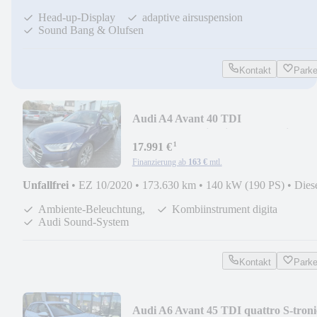
Head-up-Display
adaptive airsuspension
Sound Bang & Olufsen
Kontakt
Park
Audi A4 Avant 40 TDI
advanced/Matrix/Virtual Cockpi
¹
17.991 €
Finanzierung ab
163 €
mtl.
Unfallfrei
•
EZ 10/2020
•
173.630 km
•
140 kW (190 PS)
•
Dies
Ambiente-Beleuchtung,
Kombiinstrument digita
Audi Sound-System
Kontakt
Park
Audi A6 Avant 45 TDI quattro S-tronic