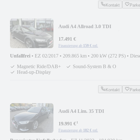
Kontakt
Park
Audi A4 Allroad 3.0 TDI
quattro/HeadUp/B&O/Matrix/RSE
17.491 €
Finanzierung ab
159 €
mtl.
Unfallfrei
•
EZ 02/2017
•
209.865 km
•
200 kW (272 PS)
•
Dies
Magnetic Ride/DAB+
Sound-System B & O
Head-up-Display
Kontakt
Park
Audi A4 Lim. 35 TDI
advanced/Matrix/B&O/R-Kamera
¹
19.991 €
Finanzierung ab
182 €
mtl.