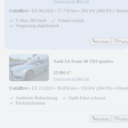
Finanzierung ab
363 €
mtl.
Unfallfrei
•
EZ 06/2020
•
57.730 km
•
294 kW (400 PS)
•
Benzi
V-Max 280 km/h
Virtual cockpit
Verglasung abgedunkelt
Kontakt
Park
Audi A4 Avant 40 TDI quattro
advanced/Matrix/B&O/R-Ka
¹
25.991 €
Finanzierung ab
236 €
mtl.
Unfallfrei
•
EZ 11/2023
•
99.850 km
•
150 kW (204 PS)
•
Diesel
Ambiente-Beleuchtung
Optik Paket schwarz
Rückfahrkamera
Kontakt
Park