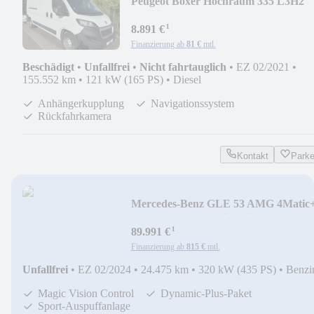
Peugeot Boxer Hochraum 335 L3H2
Premium Motorschaden
¹
8.891 €
Finanzierung ab
81 €
mtl.
Beschädigt
•
Unfallfrei
•
Nicht fahrtauglich
•
EZ 02/2021
•
155.552 km
•
121 kW (165 PS)
•
Diesel
Anhängerkupplung
Navigationssystem
Rückfahrkamera
Kontakt
Park
Mercedes-Benz GLE 53 AMG 4Matic
Performance Superior Night
¹
89.991 €
Finanzierung ab
815 €
mtl.
Unfallfrei
•
EZ 02/2024
•
24.475 km
•
320 kW (435 PS)
•
Benzi
Magic Vision Control
Dynamic-Plus-Paket
Sport-Auspuffanlage