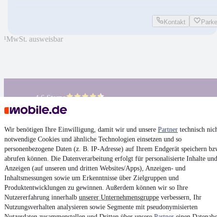
Kontakt
Park
¹
MwSt. ausweisbar
4.6 Sterne
App installieren
Nutze mobile.de schnell und einfach
Wir benötigen Ihre Einwilligung, damit wir und unsere
Partner
technisch nic
notwendige Cookies und ähnliche Technologien einsetzen und so
Impressum
personenbezogene Daten (z. B. IP-Adresse) auf Ihrem Endgerät speichern bz
AGB
abrufen können. Die Datenverarbeitung erfolgt für personalisierte Inhalte un
Anzeigen (auf unseren und dritten Websites/Apps), Anzeigen- und
Vertrag widerrufen
Inhaltsmessungen sowie um Erkenntnisse über Zielgruppen und
Datenschutz
Produktentwicklungen zu gewinnen. Außerdem können wir so Ihre
Nutzererfahrung innerhalb
unserer Unternehmensgruppe
verbessern, Ihr
Datenschutzeinstellungen
Nutzungsverhalten analysieren sowie Segmente mit pseudonymisierten
Erklärung zur Barrierefreiheit
Nutzerdaten zusammenstellen und Dritten über unsere
Partner
einen Datenabg