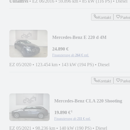
Unfallfrei
•
EZ 06/2016
•
59.896 km
•
85 kW (116 PS)
•
Diesel
Kontakt
Park
Mercedes-Benz E 220 d 4M
Avantgarde/EGSD/LED/KAMERA/A
24.890 €
Finanzierung ab
264 €
mtl.
EZ 05/2020
•
123.454 km
•
143 kW (194 PS)
•
Diesel
Kontakt
Park
Mercedes-Benz CLA 220 Shooting
Brake /NAVI/LED/AHK/
¹
19.890 €
Finanzierung ab
211 €
mtl.
EZ 05/2021
•
98.236 km
•
140 kW (190 PS)
•
Diesel