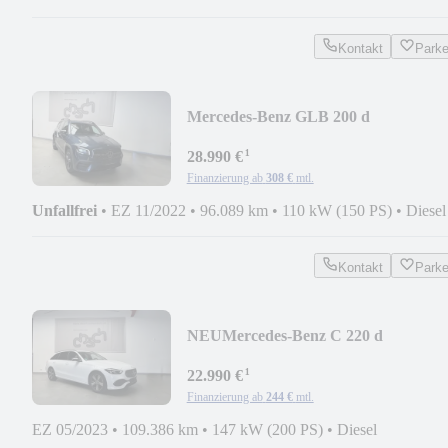
Kontakt
Park
Mercedes-Benz GLB 200 d
AMG/LED/NAVI/PDC/KAMERA
¹
28.990 €
Finanzierung ab
308 €
mtl.
Unfallfrei
•
EZ 11/2022
•
96.089 km
•
110 kW (150 PS)
•
Diesel
Kontakt
Park
NEU
Mercedes-Benz C 220 d
Avantgarde
¹
/AHK/KAMERA/Distr.+/MEMORY
22.990 €
Finanzierung ab
244 €
mtl.
EZ 05/2023
•
109.386 km
•
147 kW (200 PS)
•
Diesel