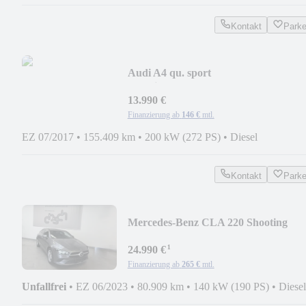
Kontakt
Park
Audi A4 qu. sport
/SpoSi/NAVI/XENON/
13.990 €
Finanzierung ab
146 €
mtl.
EZ 07/2017
•
155.409 km
•
200 kW (272 PS)
•
Diesel
Kontakt
Park
Mercedes-Benz CLA 220 Shooting
Brake d /T-LEDER/NAVI/LED/KEY
¹
24.990 €
Finanzierung ab
265 €
mtl.
Unfallfrei
•
EZ 06/2023
•
80.909 km
•
140 kW (190 PS)
•
Diesel