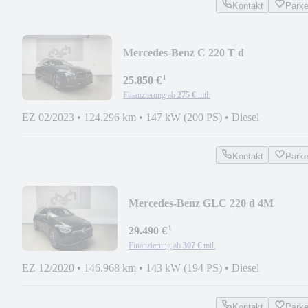
Kontakt
Park
Mercedes-Benz C 220 T d
Avantgarde/NIGHT/AHK/Distr.+/KEYL
¹
25.850 €
Finanzierung ab
275 €
mtl.
EZ 02/2023
•
124.296 km
•
147 kW (200 PS)
•
Diesel
Kontakt
Park
Mercedes-Benz GLC 220 d 4M
AMG/Ambi/Virtual/Privacy/KAMER
¹
29.490 €
Finanzierung ab
307 €
mtl.
EZ 12/2020
•
146.968 km
•
143 kW (194 PS)
•
Diesel
Kontakt
Park