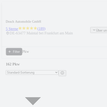
Dosch Automobile GmbH
(
189
)
5 Sterne
Über un
DE-
63477
Maintal bei Frankfurt am Main
Pkw
Filter
162 Pkw