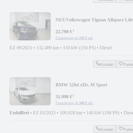
NEU
Volkswagen Tiguan Allspace Life
DSG/VIRTUAL/LEDER/AHK/4x Si
¹
22.790 €
Finanzierung ab
242 €
mtl.
EZ 09/2023
•
132.489 km
•
110 kW (150 PS)
•
Diesel
Kontakt
Park
BMW 520d xDr. M Sport
Pro/PANO/Komf.Sitze/LED/
¹
31.990 €
Finanzierung ab
340 €
mtl.
Unfallfrei
•
EZ 03/2023
•
109.928 km
•
140 kW (190 PS)
•
Dies
Kontakt
Park