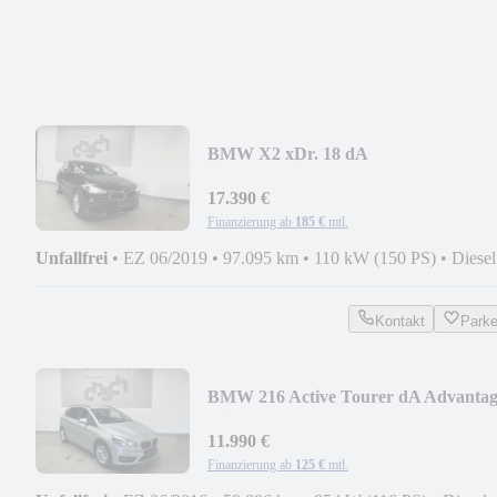
BMW X2 xDr. 18 dA
Advantage/NAVI/PDC/ALU/
17.390 €
Finanzierung ab
185 €
mtl.
Unfallfrei
•
EZ 06/2019
•
97.095 km
•
110 kW (150 PS)
•
Diesel
Kontakt
Park
BMW 216 Active Tourer dA Advantag
/Sitzhz./ALU/PDC/
11.990 €
Finanzierung ab
125 €
mtl.