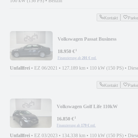
100 kW (136 PS)
•
Benzin
Kontakt
Park
Volkswagen Passat Business
DSG/NAVI/LED/PDC/
¹
18.950 €
Finanzierung ab
201 €
mtl.
Unfallfrei
•
EZ 06/2021
•
127.189 km
•
110 kW (150 PS)
•
Dies
Kontakt
Park
Volkswagen Golf Life 110kW
/NAVI/MEMORY/LED/VIRTUAL/A
¹
16.850 €
Finanzierung ab
179 €
mtl.
Unfallfrei
•
EZ 03/2023
•
134.338 km
•
110 kW (150 PS)
•
Dies