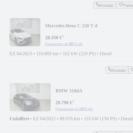
Kontakt
Park
Mercedes-Benz C 220 T d
AMG/PANO/NIGHT/MEMORY/Distr.+/
¹
28.350 €
Finanzierung ab
301 €
mtl.
EZ 04/2023
•
110.069 km
•
162 kW (220 PS)
•
Diesel
Kontakt
BMW 318dA
/SpoSi/LED/NAVI/PDC/EGSD
¹
29.790 €
Finanzierung ab
316 €
mtl.
Unfallfrei
•
EZ 04/2023
•
89.976 km
•
110 kW (150 PS)
•
Diesel