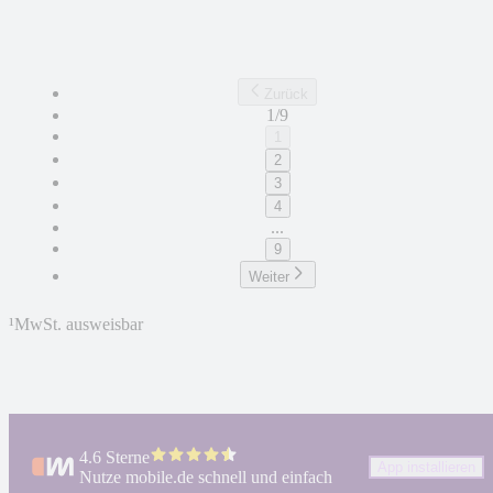
Zurück
1/9
1
2
3
4
...
9
Weiter
¹
MwSt. ausweisbar
4.6 Sterne
App installieren
Nutze mobile.de schnell und einfach