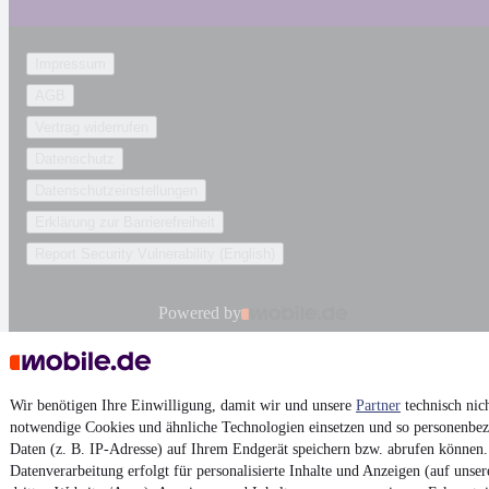
Impressum
AGB
Vertrag widerrufen
Datenschutz
Datenschutzeinstellungen
Erklärung zur Barrierefreiheit
Report Security Vulnerability (English)
Powered by
Noch mehr
neue Autos
unterschiedlicher Marken, auch als
Leasing-Angebote
, gibt es bei mobile.de
Wir benötigen Ihre Einwilligung, damit wir und unsere
Partner
technisch nic
notwendige Cookies und ähnliche Technologien einsetzen und so personenbe
Daten (z. B. IP-Adresse) auf Ihrem Endgerät speichern bzw. abrufen können.
Datenverarbeitung erfolgt für personalisierte Inhalte und Anzeigen (auf unse