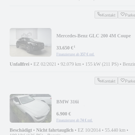
Kontakt
Park
Mercedes-Benz GLC 200 4M Coupe
AMG/KAMERA/AHK/NAVI/LED/
¹
33.650 €
Finanzierung ab
357 €
mtl.
Unfallfrei
•
EZ 02/2021
•
92.079 km
•
155 kW (211 PS)
•
Benzi
Kontakt
Park
BMW 316i
/ALU/PDC/Sitzhz./Steuerkette
Geräusche
6.900 €
Finanzierung ab
74 €
mtl.
Beschädigt
•
Nicht fahrtauglich
•
EZ 10/2014
•
55.440 km
•