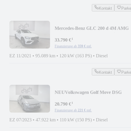
Kontakt
Park
Mercedes-Benz GLC 200 d 4M AMG
/NAVI/LED/PANO/NIGHT/Virtual/K
¹
33.790 €
Finanzierung ab
359 €
mtl.
EZ 11/2021
•
95.089 km
•
120 kW (163 PS)
•
Diesel
Kontakt
Park
NEU
Volkswagen Golf Move DSG
110kW/AHK/NAVI/LED/PDC
¹
20.790 €
Finanzierung ab
221 €
mtl.
EZ 07/2023
•
47.922 km
•
110 kW (150 PS)
•
Diesel