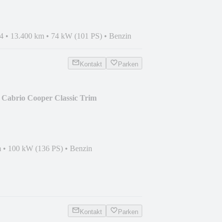
4
•
13.400 km
•
74 kW (101 PS)
•
Benzin
Kontakt
Parken
abrio Cooper Classic Trim
m
•
100 kW (136 PS)
•
Benzin
Kontakt
Parken