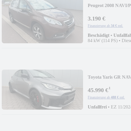
Peugeot 2008 NAV
3.190 €
Finanzierung ab
34 €
mtl.
Beschädigt
•
Unfallfa
84 kW (114 PS)
•
Dies
Toyota Yaris GR 
¹
45.990 €
Finanzierung ab
488 €
mtl.
Unfallfrei
•
EZ 11/202