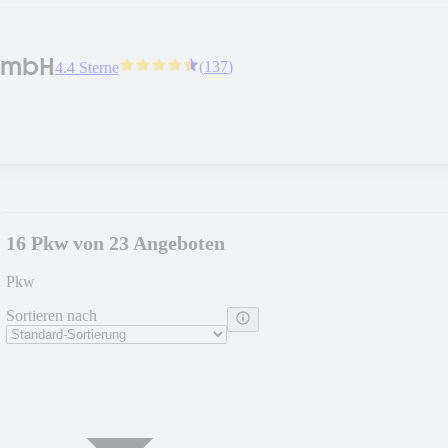
GmbH
(
137
)
4.4 Sterne
16 Pkw von 23 Angeboten
Pkw
Sortieren nach