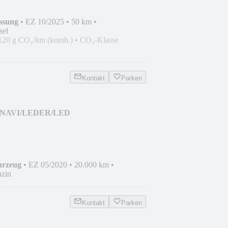
ssung
•
EZ 10/2025
•
50 km
•
sel
120 g CO₂/km (komb.)
•
CO₂-Klasse
Kontakt
Parken
 - NAVI/LEDER/LED
hrzeug
•
EZ 05/2020
•
20.000 km
•
zin
Kontakt
Parken