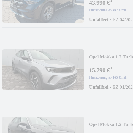
¹
43.990 €
Finanzierung ab
467 €
mtl.
Unfallfrei
•
EZ 04/202
Opel Mokka 1.2 Tu
NAVI/ACC/360°K
¹
15.790 €
Finanzierung ab
165 €
mtl.
Unfallfrei
•
EZ 01/202
Opel Mokka 1.2 Tu
NAVI/ACC/360°K