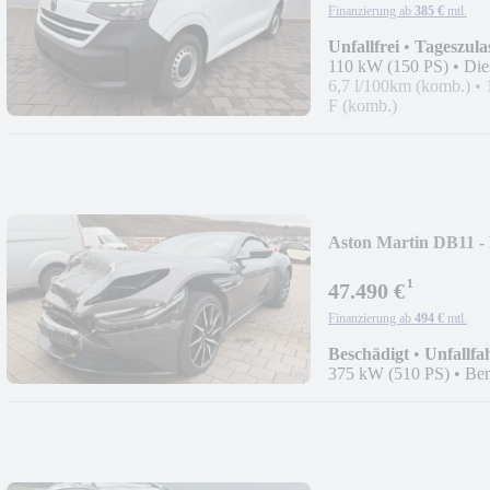
Finanzierung ab
385 €
mtl.
Unfallfrei
•
Tageszula
110 kW (150 PS)
•
Die
6,7 l/100km (komb.)
•
F (komb.)
Aston Martin DB11
¹
47.490 €
Finanzierung ab
494 €
mtl.
Beschädigt
•
Unfallfa
375 kW (510 PS)
•
Ben