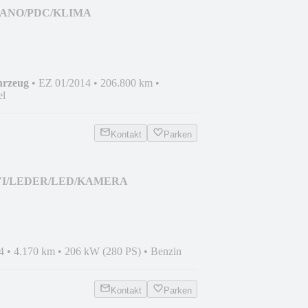
I/PANO/PDC/KLIMA
hrzeug
•
EZ 01/2014
•
206.800 km
•
el
Kontakt
Parken
NAVI/LEDER/LED/KAMERA
4
•
4.170 km
•
206 kW (280 PS)
•
Benzin
Kontakt
Parken