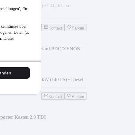
el
185 g CO₂/km (komb.)
•
CO₂-Klasse
stellungen', für
kenntnisse über
Kontakt
Parken
zogenen Daten (z.
n. Dieser
0 TDI Comfortline Variant PDC/XENON
tanden
9
•
232.500 km
•
103 kW (140 PS)
•
Diesel
Kontakt
Parken
porter Kasten 2.0 TDI
FORT