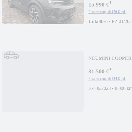
¹
15.990 €
Finanzierung ab
170 €
mtl.
Unfallfrei
•
EZ 01/202
NEU
MINI COOPER C
¹
31.500 €
Finanzierung ab
334 €
mtl.
EZ 06/2023
•
8.000 k