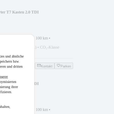
ter T7 Kasten 2.0 TDI
RT
ssung
•
EZ 06/2026
•
100 km
•
el
185 g CO₂/km (komb.)
•
CO₂-Klasse
ies und ähnliche
peichern bzw.
Kontakt
Parken
eren und dritten
nserer
nymisierten
ter T7 Kasten 2.0 TDI
sierung ihrer
RT
fizieren.
halten,
ssung
•
EZ 07/2026
•
100 km
•