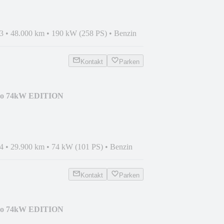
3
•
48.000 km
•
190 kW (258 PS)
•
Benzin
Kontakt
Parken
rbo 74kW EDITION
AMERA
4
•
29.900 km
•
74 kW (101 PS)
•
Benzin
Kontakt
Parken
rbo 74kW EDITION
AMERA