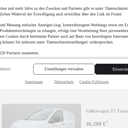
81 kW (110 PS)
•
Dies
7,1 l/100km (komb.)
•
iten und mehr Infos zu den Zwecken und Partnern gibt es unter 'Datenschutzein
G (komb.)
glichen Widerruf der Einwilligung auch erreichbar über den Link im Footer.
und Messung einfacher Anzeigen (sog. kontextbezogene Werbung) sowie um Er
Produktentwicklungen zu erlangen, erfolgt eine Verarbeitung Ihrer personenbe
ne Cookies durch bestimmte Partner auch auf Basis von berechtigten Interesse
 können Sie jederzeit unter 'Datenschutzeinstellungen' widersprechen.
Volkswagen Golf 2.
 220 Partnern zusammen.
2.390 €
Finanzierung ab
45 €
mtl.
lehnen
Einstellungen verwalten
Einvers
Unfallfrei
•
EZ 09/200
Impressum
Datenschutz
Cookie-Erklärung
Volkswagen T7 Trans
KAMERA/LED/SO
¹
36.290 €