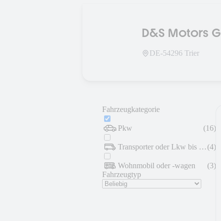
D&S Motors 
DE-
54296
Trier
Fahrzeugkategorie
Pkw
(
16
)
Transporter oder Lkw bis 7,5 t
(
4
)
Wohnmobil oder -wagen
(
3
)
Fahrzeugtyp