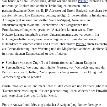
Unfallfrei
•
EZ 05/2019
•
227.000 km
•
90 kW (122 PS)
•
Diesel
Wir benötigen Ihre Einwilligung, damit wir und unsere
Partner
technisch nic
notwendige Cookies und ähnliche Technologien einsetzen und so
personenbezogene Daten (z. B. IP-Adresse) auf Ihrem Endgerät speichern bz
Kontakt
Park
abrufen können. Die Datenverarbeitung erfolgt für personalisierte Inhalte un
Anzeigen (auf unseren und dritten Websites/Apps), Anzeigen- und
¹
MwSt. ausweisbar
Inhaltsmessungen sowie um Erkenntnisse über Zielgruppen und
Produktentwicklungen zu gewinnen. Außerdem können wir so Ihre
Nutzererfahrung innerhalb
unserer Unternehmensgruppe
verbessern, Ihr
Nutzungsverhalten analysieren sowie Segmente mit pseudonymisierten
Nutzerdaten zusammenstellen und Dritten über unsere
Partner
einen Datenabg
zur Personalisierung ihrer Werbung und die Möglichkeit anbieten, ähnliche N
4.6 Sterne
in ihrem eigenen Datenbestand zu identifizieren.
App installieren
Nutze mobile.de schnell und einfach
Speichern von oder Zugriff auf Informationen auf einem Endgerät
Personalisierte Werbung und Inhalte, Messung von Werbeleistung und der
Performance von Inhalten, Zielgruppenforschung sowie Entwicklung und
Impressum
Verbesserung von Angeboten
AGB
Einstellmöglichkeiten und mehr Infos zu den Zwecken und Partnern gibt es u
Vertrag widerrufen
'Datenschutzeinstellungen', für den jederzeit möglichen Widerruf der Einwill
Datenschutz
auch erreichbar über den Link im Menü.
Datenschutzeinstellungen
Für die Auswahl und Messung einfacher Anzeigen (sog. kontextbezogene