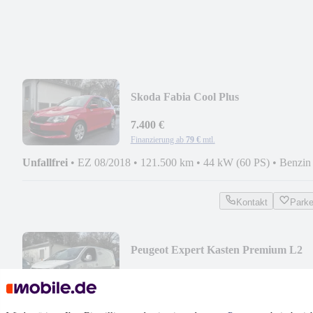
Skoda Fabia Cool Plus
7.400 €
Finanzierung ab
79 €
mtl.
Unfallfrei
•
EZ 08/2018
•
121.500 km
•
44 kW (60 PS)
•
Benzin
Kontakt
Park
Peugeot Expert Kasten Premium L2
7.500 €
Finanzierung ab
78 €
mtl.