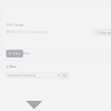
D.W Garage
DE-
16515
Oranienburg
Über un
Pkw
Filter
2 Pkw