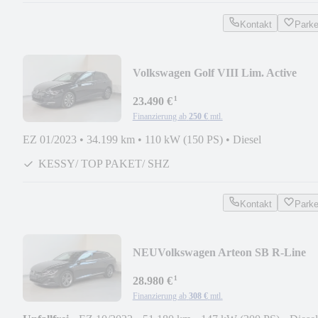
Kontakt
Park
Volkswagen Golf VIII Lim. Active
MATRIX-PANO-AHK-HUD-
¹
KAMERA
23.490 €
Finanzierung ab
250 €
mtl.
EZ 01/2023
•
34.199 km
•
110 kW (150 PS)
•
Diesel
KESSY/ TOP PAKET/ SHZ
Kontakt
Park
NEU
Volkswagen Arteon SB R-Line
AHK/ACC/LANE/MATRIX/KAME
¹
28.980 €
Finanzierung ab
308 €
mtl.