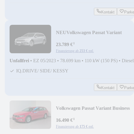
Kontakt
Park
NEU
Volkswagen Passat Variant
Elegance MATRIX-KAM-AHK-
¹
DIGITAL
23.789 €
Finanzierung ab
253 €
mtl.
Unfallfrei
•
EZ 05/2023
•
78.699 km
•
110 kW (150 PS)
•
Diesel
IQ.DRIVE/ SIDE/ KESSY
Kontakt
Park
Volkswagen Passat Variant Business
AID/LANE/ACC/KAM/MASSAGE
¹
16.490 €
Finanzierung ab
175 €
mtl.