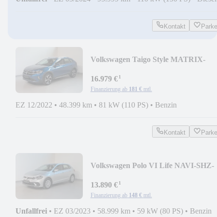
Kontakt
Park
Volkswagen Taigo Style MATRIX-
LANE-FRONT-SHZ
¹
16.979 €
Finanzierung ab
181 €
mtl.
EZ 12/2022
•
48.399 km
•
81 kW (110 PS)
•
Benzin
Kontakt
Park
Volkswagen Polo VI Life NAVI-SHZ-
KLIMA-PDC-NAVI
¹
13.890 €
Finanzierung ab
148 €
mtl.
Unfallfrei
•
EZ 03/2023
•
58.999 km
•
59 kW (80 PS)
•
Benzin