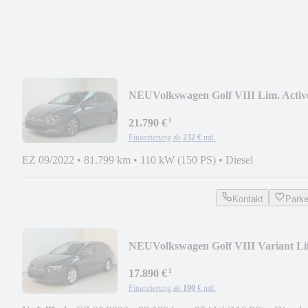
NEU
Volkswagen Golf VIII Lim. Activ
MATRIX-PANO-AHK-HUD-
¹
KAMERA
21.790 €
Finanzierung ab
232 €
mtl.
EZ 09/2022
•
81.799 km
•
110 kW (150 PS)
•
Diesel
Kontakt
Park
NEU
Volkswagen Golf VIII Variant Li
AHK-KAM-KESSY-ACC-SIDE
¹
17.890 €
Finanzierung ab
190 €
mtl.