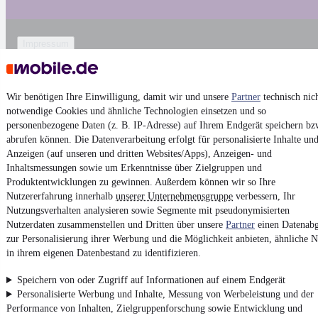
Impressum
AGB
Vertrag widerrufen
Wir benötigen Ihre Einwilligung, damit wir und unsere
Partner
technisch nic
Datenschutz
notwendige Cookies und ähnliche Technologien einsetzen und so
personenbezogene Daten (z. B. IP-Adresse) auf Ihrem Endgerät speichern bz
Datenschutzeinstellungen
abrufen können. Die Datenverarbeitung erfolgt für personalisierte Inhalte un
Erklärung zur Barrierefreiheit
Anzeigen (auf unseren und dritten Websites/Apps), Anzeigen- und
Report Security Vulnerability (English)
Inhaltsmessungen sowie um Erkenntnisse über Zielgruppen und
Produktentwicklungen zu gewinnen. Außerdem können wir so Ihre
Nutzererfahrung innerhalb
unserer Unternehmensgruppe
verbessern, Ihr
Powered by
Nutzungsverhalten analysieren sowie Segmente mit pseudonymisierten
Nutzerdaten zusammenstellen und Dritten über unsere
Partner
einen Datenabg
zur Personalisierung ihrer Werbung und die Möglichkeit anbieten, ähnliche N
Noch mehr
neue Autos
unterschiedlicher Marken, auch als
in ihrem eigenen Datenbestand zu identifizieren.
Leasing-Angebote
, gibt es bei mobile.de
Speichern von oder Zugriff auf Informationen auf einem Endgerät
Personalisierte Werbung und Inhalte, Messung von Werbeleistung und der
Performance von Inhalten, Zielgruppenforschung sowie Entwicklung und