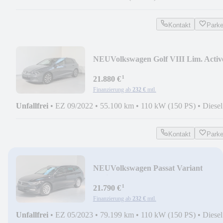
Kontakt
Park
NEU
Volkswagen Golf VIII Lim. Activ
MATRIX/AHK/PANO/ACC/CAM
¹
21.880 €
Finanzierung ab
232 €
mtl.
Unfallfrei
•
EZ 09/2022
•
55.100 km
•
110 kW (150 PS)
•
Diesel
Kontakt
Park
NEU
Volkswagen Passat Variant
Business MATRIX-KAM--KESY-AH
¹
ACC
21.790 €
Finanzierung ab
232 €
mtl.
Unfallfrei
•
EZ 05/2023
•
79.199 km
•
110 kW (150 PS)
•
Diesel