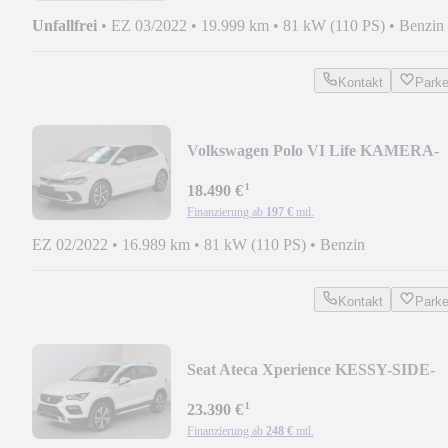
Unfallfrei
•
EZ 03/2022
•
19.999 km
•
81 kW (110 PS)
•
Benzin
Kontakt
Park
Volkswagen Polo VI Life KAMERA-
IQ.DRIVE-DIGITAL-ACC-SIDE
¹
18.490 €
Finanzierung ab
197 €
mtl.
EZ 02/2022
•
16.989 km
•
81 kW (110 PS)
•
Benzin
Kontakt
Park
Seat Ateca Xperience KESSY-SIDE-
LANE-ACC
¹
23.390 €
Finanzierung ab
248 €
mtl.