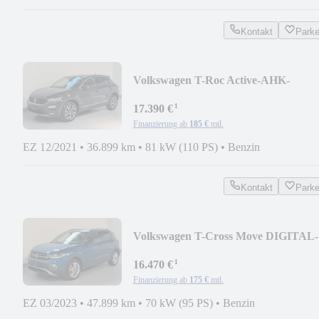
Kontakt
Park
Volkswagen T-Roc Active-AHK-
KAMERA-LANE-FRONT-SHZ
¹
17.390 €
Finanzierung ab
185 €
mtl.
EZ 12/2021
•
36.899 km
•
81 kW (110 PS)
•
Benzin
Kontakt
Park
Volkswagen T-Cross Move DIGITAL-
LED-LANE-SHZ
¹
16.470 €
Finanzierung ab
175 €
mtl.
EZ 03/2023
•
47.899 km
•
70 kW (95 PS)
•
Benzin