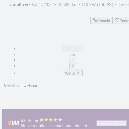
Unfallfrei
•
EZ 12/2022
•
59.499 km
•
110 kW (150 PS)
•
Diesel
Kontakt
Park
Zurück
1/2
1
2
Weiter
¹
MwSt. ausweisbar
4.6 Sterne
App installieren
Nutze mobile.de schnell und einfach