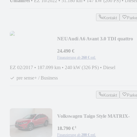
Unfallfrei
•
EZ 10/2022
•
51.180 km
•
147 kW (200 PS)
•
Diesel
Kontakt
Park
NEU
Audi A6 Avant 3.0 TDI quattro
competition MATRIX-PANO
24.490 €
Finanzierung ab
260 €
mtl.
EZ 02/2017
•
187.099 km
•
240 kW (326 PS)
•
Diesel
pre sense+ / Business
Kontakt
Park
Volkswagen Taigo Style MATRIX-
IQ.DRIVE-KAMERA-LANE-ACC-
¹
L+S
18.790 €
Finanzierung ab
200 €
mtl.