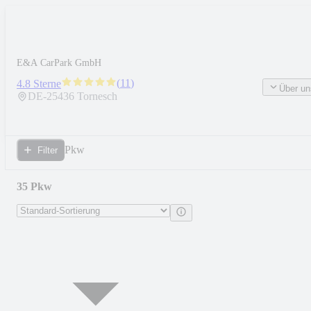
E&A CarPark GmbH
(
11
)
4.8 Sterne
Über un
DE-
25436
Tornesch
Pkw
Filter
35 Pkw