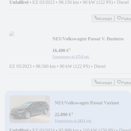
Unfallfrei
•
EZ 03/2023
•
98.150 km
•
90 kW (122 PS)
•
Diesel
Kontakt
Park
NEU
Volkswagen Passat V. Business
AID/LANE/ACC/LED/KAM/MASSA
¹
16.490 €
Finanzierung ab
175 €
mtl.
EZ 05/2023
•
98.500 km
•
90 kW (122 PS)
•
Diesel
Kontakt
Park
NEU
Volkswagen Passat Variant
Elegance MATRIX-KAM-ACC-AHK
¹
LANE
22.890 €
Finanzierung ab
243 €
mtl.
Unfallfrei
•
EZ 03/2024
•
95.999 km
•
110 kW (150 PS)
•
Diesel