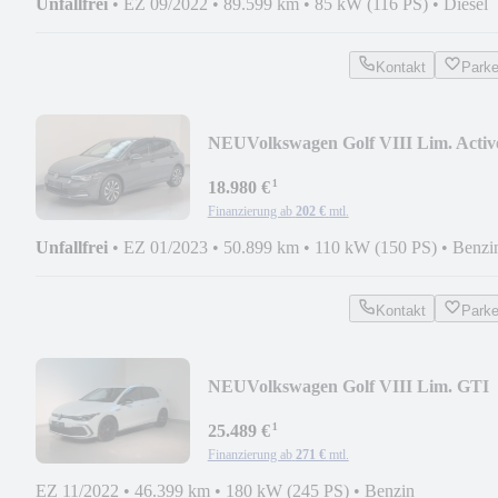
Unfallfrei
•
EZ 09/2022
•
89.599 km
•
85 kW (116 PS)
•
Diesel
Kontakt
Park
NEU
Volkswagen Golf VIII Lim. Activ
IQ.DRIVE-STHZ-KAM-HUD-LED+
¹
18.980 €
Finanzierung ab
202 €
mtl.
Unfallfrei
•
EZ 01/2023
•
50.899 km
•
110 kW (150 PS)
•
Benzi
Kontakt
Park
NEU
Volkswagen Golf VIII Lim. GTI
MATRIX-BLACKSTYLE-KAM-
¹
BUSINES
25.489 €
Finanzierung ab
271 €
mtl.
EZ 11/2022
•
46.399 km
•
180 kW (245 PS)
•
Benzin