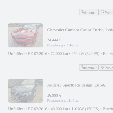
Kontakt
Park
Chevrolet Camaro Coupé Turbo, Lede
Klima, Kamera, Tüv...
24.444 €
Finanzierung ab
260 €
mtl.
Unfallfrei
•
EZ 07/2016
•
72.000 km
•
250 kW (340 PS)
•
Benzi
Kontakt
Park
Audi A3 Sportback design, Euro6,
COC, Tüv, Automatik
16.999 €
Finanzierung ab
181 €
mtl.
Unfallfrei
•
EZ 02/2018
•
48.000 km
•
110 kW (150 PS)
•
Benzi