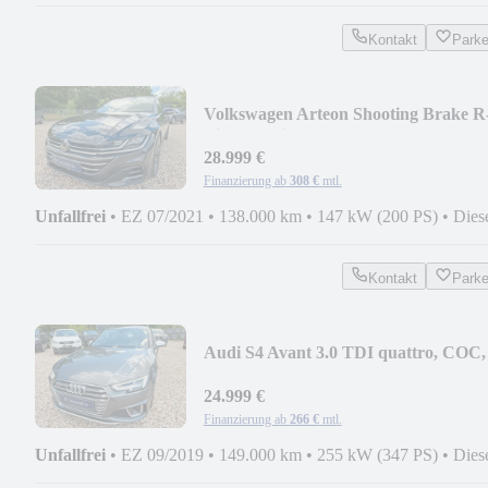
Kontakt
Park
Volkswagen Arteon Shooting Brake R
Line 4Motion, Tüv...
28.999 €
Finanzierung ab
308 €
mtl.
Unfallfrei
•
EZ 07/2021
•
138.000 km
•
147 kW (200 PS)
•
Dies
Kontakt
Park
Audi S4 Avant 3.0 TDI quattro, COC,
Euro6...
24.999 €
Finanzierung ab
266 €
mtl.
Unfallfrei
•
EZ 09/2019
•
149.000 km
•
255 kW (347 PS)
•
Dies