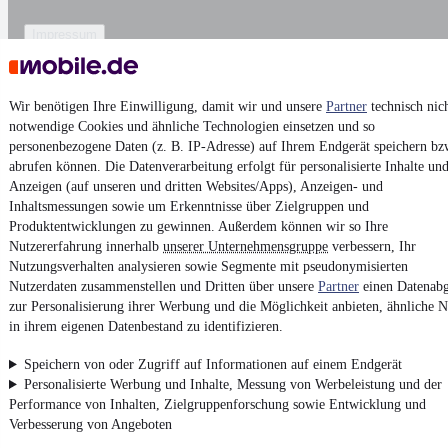
Impressum
AGB
Vertrag widerrufen
Wir benötigen Ihre Einwilligung, damit wir und unsere
Partner
technisch nic
Datenschutz
notwendige Cookies und ähnliche Technologien einsetzen und so
personenbezogene Daten (z. B. IP-Adresse) auf Ihrem Endgerät speichern bz
Datenschutzeinstellungen
abrufen können. Die Datenverarbeitung erfolgt für personalisierte Inhalte un
Erklärung zur Barrierefreiheit
Anzeigen (auf unseren und dritten Websites/Apps), Anzeigen- und
Inhaltsmessungen sowie um Erkenntnisse über Zielgruppen und
Report Security Vulnerability (English)
Produktentwicklungen zu gewinnen. Außerdem können wir so Ihre
Nutzererfahrung innerhalb
unserer Unternehmensgruppe
verbessern, Ihr
Powered by
Nutzungsverhalten analysieren sowie Segmente mit pseudonymisierten
Nutzerdaten zusammenstellen und Dritten über unsere
Partner
einen Datenabg
zur Personalisierung ihrer Werbung und die Möglichkeit anbieten, ähnliche N
Von
Auto verkaufen
über
E-Bikes
und
Gebrauchtwagen
:
in ihrem eigenen Datenbestand zu identifizieren.
Besuche
mobile.de
Speichern von oder Zugriff auf Informationen auf einem Endgerät
Personalisierte Werbung und Inhalte, Messung von Werbeleistung und der
Performance von Inhalten, Zielgruppenforschung sowie Entwicklung und
Verbesserung von Angeboten