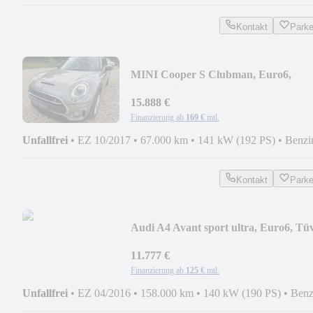
Kontakt
Park
MINI Cooper S Clubman, Euro6,
Automatik...
15.888 €
Finanzierung ab
169 €
mtl.
Unfallfrei
•
EZ 10/2017
•
67.000 km
•
141 kW (192 PS)
•
Benzi
Kontakt
Park
Audi A4 Avant sport ultra, Euro6, Tüv
Xenon, AHK...
11.777 €
Finanzierung ab
125 €
mtl.
Unfallfrei
•
EZ 04/2016
•
158.000 km
•
140 kW (190 PS)
•
Benz