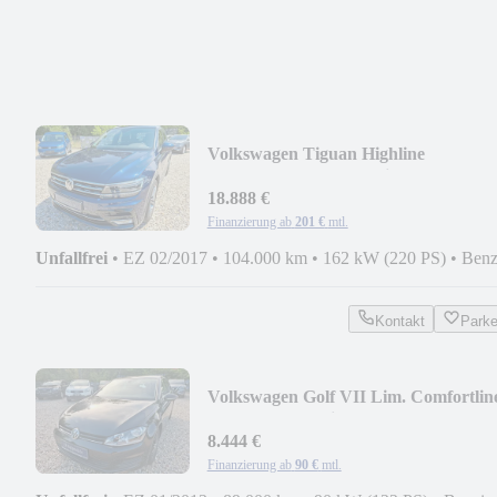
Volkswagen Tiguan Highline
BMT/Start-Stopp 4Motion, Tüv...
18.888 €
Finanzierung ab
201 €
mtl.
Unfallfrei
•
EZ 02/2017
•
104.000 km
•
162 kW (220 PS)
•
Benz
Kontakt
Park
Volkswagen Golf VII Lim. Comfortlin
BMT, Euro5, Klima...
8.444 €
Finanzierung ab
90 €
mtl.