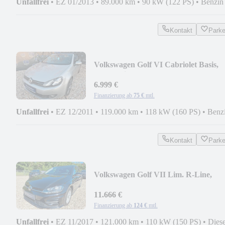
Unfallfrei
•
EZ 01/2013
•
89.000 km
•
90 kW (122 PS)
•
Benzin
Kontakt
Park
Volkswagen Golf VI Cabriolet Basis,
Automatik, Euro5....
6.999 €
Finanzierung ab
75 €
mtl.
Unfallfrei
•
EZ 12/2011
•
119.000 km
•
118 kW (160 PS)
•
Benz
Kontakt
Park
Volkswagen Golf VII Lim. R-Line,
Start-Stopp, Euro6, Tüv...
11.666 €
Finanzierung ab
124 €
mtl.
Unfallfrei
•
EZ 11/2017
•
121.000 km
•
110 kW (150 PS)
•
Diese