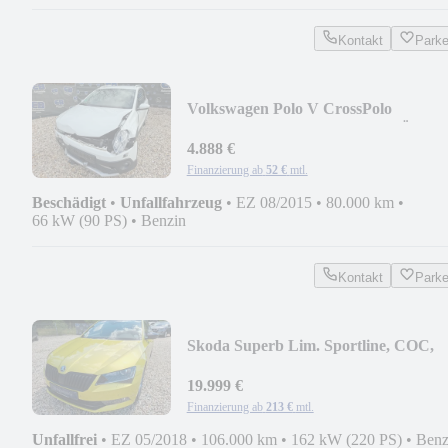
Kontakt
Park
Volkswagen Polo V CrossPolo
BMT/Start-Stopp, #MOTOR LÄUFT
4.888 €
Finanzierung ab
52 €
mtl.
Beschädigt
•
Unfallfahrzeug
•
EZ 08/2015
•
80.000 km
•
66 kW (90 PS)
•
Benzin
Kontakt
Park
Skoda Superb Lim. Sportline, COC,
Tüv, Kamera...
19.999 €
Finanzierung ab
213 €
mtl.
Unfallfrei
•
EZ 05/2018
•
106.000 km
•
162 kW (220 PS)
•
Benz