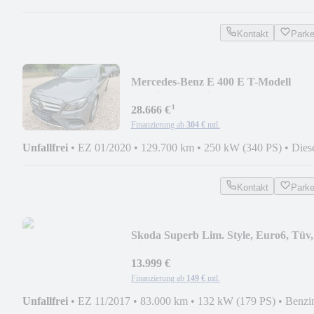
Kontakt
Park
Mercedes-Benz E 400 E T-Modell
4Matic, AMG-Line, Kamera...
¹
28.666 €
Finanzierung ab
304 €
mtl.
Unfallfrei
•
EZ 01/2020
•
129.700 km
•
250 kW (340 PS)
•
Dies
Kontakt
Park
Skoda Superb Lim. Style, Euro6, Tüv,
Bi-Xenon...
13.999 €
Finanzierung ab
149 €
mtl.
Unfallfrei
•
EZ 11/2017
•
83.000 km
•
132 kW (179 PS)
•
Benzi