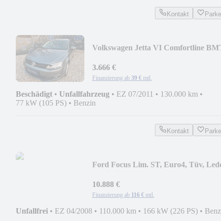
Kontakt
Park
Volkswagen Jetta VI Comfortline BM
Euro5...
3.666 €
Finanzierung ab
39 €
mtl.
Beschädigt
•
Unfallfahrzeug
•
EZ 07/2011
•
130.000 km
•
77 kW (105 PS)
•
Benzin
Kontakt
Park
Ford Focus Lim. ST, Euro4, Tüv, Lede
Navi, Bi Xenon
10.888 €
Finanzierung ab
116 €
mtl.
Unfallfrei
•
EZ 04/2008
•
110.000 km
•
166 kW (226 PS)
•
Benz