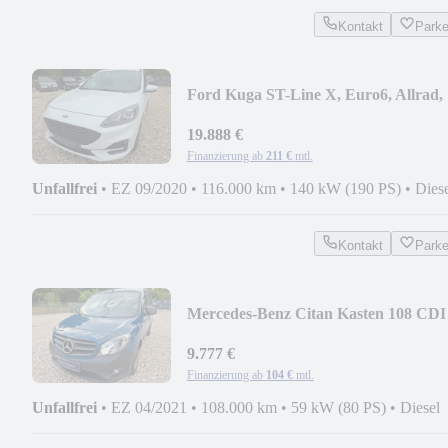
Kontakt
Park
Ford Kuga ST-Line X, Euro6, Allrad,
COC, Tüv...
19.888 €
Finanzierung ab
211 €
mtl.
Unfallfrei
•
EZ 09/2020
•
116.000 km
•
140 kW (190 PS)
•
Dies
Kontakt
Park
Mercedes-Benz Citan Kasten 108 CDI
lang Worker , Euro6, Tüv...
9.777 €
Finanzierung ab
104 €
mtl.
Unfallfrei
•
EZ 04/2021
•
108.000 km
•
59 kW (80 PS)
•
Diesel