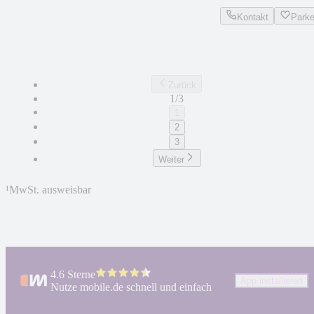
Kontakt
Park
Zurück
1/3
1
2
3
Weiter
¹
MwSt. ausweisbar
4.6 Sterne
App installieren
Nutze mobile.de schnell und einfach