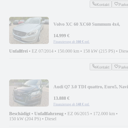
Kontakt
Park
Volvo XC 60 XC60 Summum 4x4,
Euro5, COC, Tüv...
14.999 €
Finanzierung ab
160 €
mtl.
Unfallfrei
•
EZ 07/2014
•
150.000 km
•
158 kW (215 PS)
•
Dies
Kontakt
Park
Audi Q7 3.0 TDI quattro, Euro5, Navi
S-Line...
13.888 €
Finanzierung ab
148 €
mtl.
Beschädigt
•
Unfallfahrzeug
•
EZ 06/2015
•
172.000 km
•
150 kW (204 PS)
•
Diesel