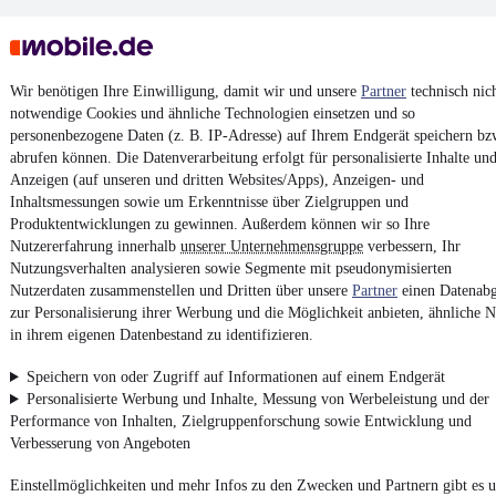
Wir benötigen Ihre Einwilligung, damit wir und unsere
Partner
technisch nic
notwendige Cookies und ähnliche Technologien einsetzen und so
personenbezogene Daten (z. B. IP-Adresse) auf Ihrem Endgerät speichern bz
Keine Inserate gefunden
abrufen können. Die Datenverarbeitung erfolgt für personalisierte Inhalte un
Anzeigen (auf unseren und dritten Websites/Apps), Anzeigen- und
Inhaltsmessungen sowie um Erkenntnisse über Zielgruppen und
Produktentwicklungen zu gewinnen. Außerdem können wir so Ihre
¹
MwSt. ausweisbar
Nutzererfahrung innerhalb
unserer Unternehmensgruppe
verbessern, Ihr
Nutzungsverhalten analysieren sowie Segmente mit pseudonymisierten
Nutzerdaten zusammenstellen und Dritten über unsere
Partner
einen Datenabg
zur Personalisierung ihrer Werbung und die Möglichkeit anbieten, ähnliche N
in ihrem eigenen Datenbestand zu identifizieren.
4.6 Sterne
App installieren
Speichern von oder Zugriff auf Informationen auf einem Endgerät
Nutze mobile.de schnell und einfach
Personalisierte Werbung und Inhalte, Messung von Werbeleistung und der
Performance von Inhalten, Zielgruppenforschung sowie Entwicklung und
Verbesserung von Angeboten
Impressum
Einstellmöglichkeiten und mehr Infos zu den Zwecken und Partnern gibt es u
AGB