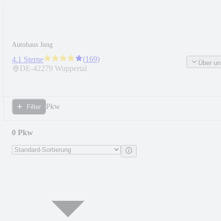
Autohaus Jung
(
169
)
4.1 Sterne
Über un
DE-
42279
Wuppertal
Pkw
Filter
0 Pkw