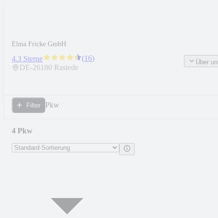
Elma Fricke GmbH
(
16
)
4.3 Sterne
Über un
DE-
26180
Rastede
Pkw
Filter
4 Pkw