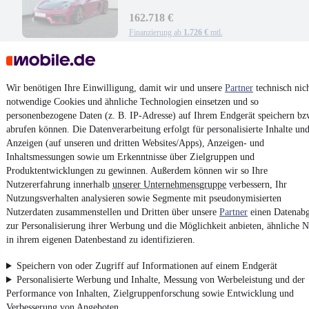
PCCB MAGN APPROVED
CLUBSPORT
162.718 €
Finanzierung ab
1.726 €
mtl.
Unfallfrei
•
EZ 02/2023
•
4.980 km
•
368 kW (500 PS)
•
Benzin
Wir benötigen Ihre Einwilligung, damit wir und unsere
Partner
technisch nic
Kontakt
Park
notwendige Cookies und ähnliche Technologien einsetzen und so
personenbezogene Daten (z. B. IP-Adresse) auf Ihrem Endgerät speichern bz
¹
MwSt. ausweisbar
abrufen können. Die Datenverarbeitung erfolgt für personalisierte Inhalte un
Anzeigen (auf unseren und dritten Websites/Apps), Anzeigen- und
Inhaltsmessungen sowie um Erkenntnisse über Zielgruppen und
Produktentwicklungen zu gewinnen. Außerdem können wir so Ihre
Nutzererfahrung innerhalb
unserer Unternehmensgruppe
verbessern, Ihr
Nutzungsverhalten analysieren sowie Segmente mit pseudonymisierten
4.6 Sterne
App installieren
Nutzerdaten zusammenstellen und Dritten über unsere
Partner
einen Datenabg
Nutze mobile.de schnell und einfach
zur Personalisierung ihrer Werbung und die Möglichkeit anbieten, ähnliche N
in ihrem eigenen Datenbestand zu identifizieren.
Impressum
Speichern von oder Zugriff auf Informationen auf einem Endgerät
Personalisierte Werbung und Inhalte, Messung von Werbeleistung und der
AGB
Performance von Inhalten, Zielgruppenforschung sowie Entwicklung und
Vertrag widerrufen
Verbesserung von Angeboten