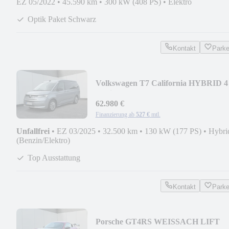
EZ 05/2022
•
45.590 km
•
300 kW (408 PS)
•
Elektro
Optik Paket Schwarz
Kontakt
Park
Volkswagen T7 California HYBRID 4
Motion BEACH
62.980 €
Finanzierung ab
527 €
mtl.
Unfallfrei
•
EZ 03/2025
•
32.500 km
•
130 kW (177 PS)
•
Hybri
(Benzin/Elektro)
Top Ausstattung
Kontakt
Park
Porsche GT4RS WEISSACH LIFT