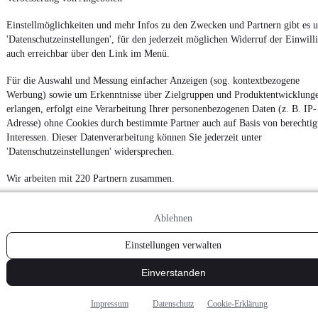
Datenschutz
Einstellmöglichkeiten und mehr Infos zu den Zwecken und Partnern gibt es u
Datenschutzeinstellungen
'Datenschutzeinstellungen', für den jederzeit möglichen Widerruf der Einwill
auch erreichbar über den Link im Menü.
Erklärung zur Barrierefreiheit
Report Security Vulnerability (English)
Für die Auswahl und Messung einfacher Anzeigen (sog. kontextbezogene
Werbung) sowie um Erkenntnisse über Zielgruppen und Produktentwicklung
erlangen, erfolgt eine Verarbeitung Ihrer personenbezogenen Daten (z. B. IP-
Powered by
Adresse) ohne Cookies durch bestimmte Partner auch auf Basis von berechtig
Interessen. Dieser Datenverarbeitung können Sie jederzeit unter
'Datenschutzeinstellungen' widersprechen.
Weitere Fahrzeuge gibt es auf mobile.de, dem Marktplatz für
Autos
und
Motorräder
Wir arbeiten mit 220 Partnern zusammen.
Ablehnen
Einstellungen verwalten
Einverstanden
Impressum
Datenschutz
Cookie-Erklärung