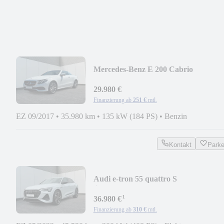
Mercedes-Benz E 200 Cabrio
*LEDER*NAVI*SCHECKHEFT*
29.980 €
Finanzierung ab
251 €
mtl.
EZ 09/2017
•
35.980 km
•
135 kW (184 PS)
•
Benzin
Kontakt
Park
Audi e-tron 55 quattro S
line*NAVI*LED*BLACK EDITION
¹
36.980 €
Finanzierung ab
310 €
mtl.