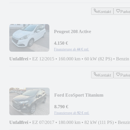
Kontakt
Park
Peugeot 208 Active
ZAHNRIEMEN+PDC+TEMP+KLI
4.150 €
Finanzierung ab
44 €
mtl.
Unfallfrei
•
EZ 12/2015
•
160.000 km
•
60 kW (82 PS)
•
Benzin
Kontakt
Park
Ford EcoSport Titanium
AUT+PDC+TEMP+SHZ+LEDER
8.790 €
Finanzierung ab
92 €
mtl.
Unfallfrei
•
EZ 07/2017
•
180.000 km
•
82 kW (111 PS)
•
Benzi