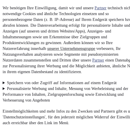
Wir benötigen Ihre Einwilligung, damit wir und unsere
AGB
Partner
technisch nic
notwendige Cookies und ähnliche Technologien einsetzen und so
Vertrag widerrufen
personenbezogene Daten (z. B. IP-Adresse) auf Ihrem Endgerät speichern bz
Datenschutz
abrufen können. Die Datenverarbeitung erfolgt für personalisierte Inhalte un
Anzeigen (auf unseren und dritten Websites/Apps), Anzeigen- und
Datenschutzeinstellungen
Inhaltsmessungen sowie um Erkenntnisse über Zielgruppen und
Erklärung zur Barrierefreiheit
Produktentwicklungen zu gewinnen. Außerdem können wir so Ihre
Nutzererfahrung innerhalb
unserer Unternehmensgruppe
verbessern, Ihr
Report Security Vulnerability (English)
Nutzungsverhalten analysieren sowie Segmente mit pseudonymisierten
Nutzerdaten zusammenstellen und Dritten über unsere
Partner
einen Datenabg
Powered by
zur Personalisierung ihrer Werbung und die Möglichkeit anbieten, ähnliche N
in ihrem eigenen Datenbestand zu identifizieren.
Speichern von oder Zugriff auf Informationen auf einem Endgerät
Entdecke
Kleinwagen
,
SUV
und
Wohnmobile
und mehr bei
Personalisierte Werbung und Inhalte, Messung von Werbeleistung und der
mobile.de
Performance von Inhalten, Zielgruppenforschung sowie Entwicklung und
Verbesserung von Angeboten
Einstellmöglichkeiten und mehr Infos zu den Zwecken und Partnern gibt es u
'Datenschutzeinstellungen', für den jederzeit möglichen Widerruf der Einwill
auch erreichbar über den Link im Menü.