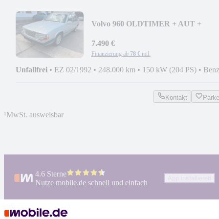
Volvo 960 OLDTIMER + AUT +
ALLES ORIGINAL + PANO
7.490 €
Finanzierung ab
78 €
mtl.
Unfallfrei
•
EZ 02/1992
•
248.000 km
•
150 kW (204 PS)
•
Benz
Kontakt
Park
¹
MwSt. ausweisbar
4.6 Sterne
App installieren
Nutze mobile.de schnell und einfach
Impressum