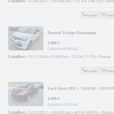
Unfallfrei
•
EZ 06/2015
•
180.000 km
•
225 kW (306 PS)
•
Benz
Kontakt
Park
Renault Twingo Dynamique
5.990 €
Finanzierung ab
64 €
mtl.
Unfallfrei
•
EZ 11/2014
•
93.000 km
•
52 kW (71 PS)
•
Benzin
Kontakt
Park
Ford Fiesta PDC+ 1.HAND + XENO
4.990 €
Finanzierung ab
53 €
mtl.
Unfallfrei
•
EZ 03/2012
•
140.000 km
•
44 kW (60 PS)
•
Benzin