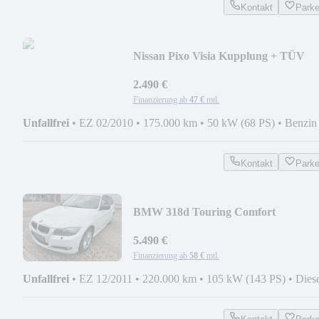
Kontakt
Park
Nissan Pixo Visia Kupplung + TÜV
NEU
2.490 €
Finanzierung ab
47 €
mtl.
Unfallfrei
•
EZ 02/2010
•
175.000 km
•
50 kW (68 PS)
•
Benzin
Kontakt
Park
BMW 318d Touring Comfort
PDC+LM+XENON+SPORTSITZE
5.490 €
Finanzierung ab
58 €
mtl.
Unfallfrei
•
EZ 12/2011
•
220.000 km
•
105 kW (143 PS)
•
Dies