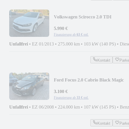
Volkswagen Scirocco 2.0 TDI
PDC+ZAHNRIEMEN
NEU+8REIFEN+NAVI
5.990 €
Finanzierung ab
63 €
mtl.
Unfallfrei
•
EZ 01/2013
•
275.000 km
•
103 kW (140 PS)
•
Dies
Kontakt
Park
Ford Focus 2.0 Cabrio Black Magic
PDC+LM+TEMP+SHZ
3.100 €
Finanzierung ab
33 €
mtl.
Unfallfrei
•
EZ 06/2008
•
224.000 km
•
107 kW (145 PS)
•
Benz
Kontakt
Park