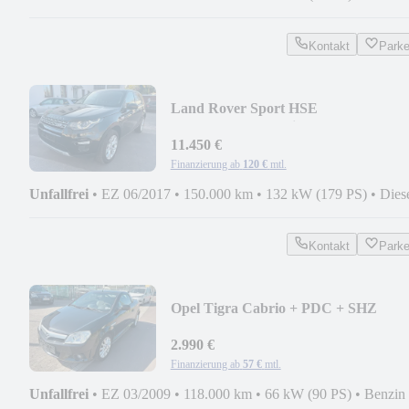
Kontakt
Park
Land Rover Sport HSE
AUT+PDC+LM+Bi-
XENON+TEMP+SHZ
11.450 €
Finanzierung ab
120 €
mtl.
Unfallfrei
•
EZ 06/2017
•
150.000 km
•
132 kW (179 PS)
•
Dies
Kontakt
Park
Opel Tigra Cabrio + PDC + SHZ
2.990 €
Finanzierung ab
57 €
mtl.
Unfallfrei
•
EZ 03/2009
•
118.000 km
•
66 kW (90 PS)
•
Benzin