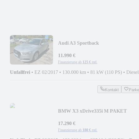
Audi A3 Sportback
PDC+XENON+NAVI+TEMP
11.990 €
Finanzierung ab
125 €
mtl.
Unfallfrei
•
EZ 02/2017
•
130.000 km
•
81 kW (110 PS)
•
Diesel
Kontakt
Park
BMW X3 xDrive335i M PAKET
ACC+360° KAMERA+HUD+PANO
17.290 €
Finanzierung ab
180 €
mtl.