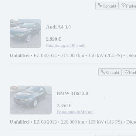
Kontakt
Park
Audi A4 3.0
Automatik+PDC+LM+NAVI+TEMP+LE
9.990 €
Finanzierung ab
104 €
mtl.
Unfallfrei
•
EZ 08/2014
•
215.000 km
•
150 kW (204 PS)
•
Dies
Kontakt
Par
BMW 318d 2.0
PDC+SHZ+TEMP+TÜV NEU
7.550 €
Finanzierung ab
81 €
mtl.
Unfallfrei
•
EZ 08/2013
•
220.000 km
•
105 kW (143 PS)
•
Dies