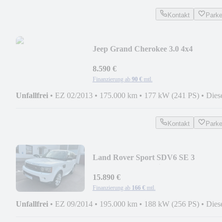
Kontakt
Park
Jeep Grand Cherokee 3.0 4x4
AUT+ACC+PANO+XEN+KAMERA
8.590 €
Finanzierung ab
90 €
mtl.
Unfallfrei
•
EZ 02/2013
•
175.000 km
•
177 kW (241 PS)
•
Dies
Kontakt
Park
Land Rover Sport SDV6 SE 3
AUT+PDC+LM+Bi-XENON+TEMP
15.890 €
Finanzierung ab
166 €
mtl.
Unfallfrei
•
EZ 09/2014
•
195.000 km
•
188 kW (256 PS)
•
Dies