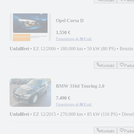
Kontakt
Park
Opel Corsa D
1.550 €
Finanzierung ab
30 €
mtl.
Unfallfrei
•
EZ 12/2006
•
180.000 km
•
59 kW (80 PS)
•
Benzin
Kontakt
Park
BMW 316d Touring 2.0
PDC+SHZ+TEMP+KLIMA
7.490 €
Finanzierung ab
80 €
mtl.
Unfallfrei
•
EZ 12/2015
•
270.000 km
•
85 kW (116 PS)
•
Diesel
Kontakt
Park