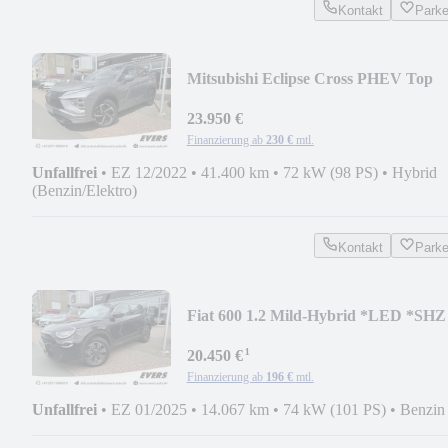
Kontakt
Park
Mitsubishi Eclipse Cross PHEV Top
*LED *Pano *360° *Leder
23.950 €
Finanzierung ab
230 €
mtl.
Unfallfrei
•
EZ 12/2022
•
41.400 km
•
72 kW (98 PS)
•
Hybrid
(Benzin/Elektro)
Kontakt
Park
Fiat 600 1.2 Mild-Hybrid *LED *SHZ
*Kamera
¹
20.450 €
Finanzierung ab
196 €
mtl.
Unfallfrei
•
EZ 01/2025
•
14.067 km
•
74 kW (101 PS)
•
Benzin