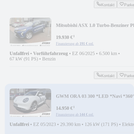
Kontakt
Park
Mitsubishi ASX 1.0 Turbo-Benziner P
¹
19.930 €
Finanzierung ab
191 €
mtl.
Unfallfrei
•
Vorführfahrzeug
•
EZ 06/2025
•
6.500 km
•
67 kW (91 PS)
•
Benzin
Kontakt
Park
GWM ORA 03 300 *LED *Navi *360
*Face ID
¹
14.950 €
Finanzierung ab
144 €
mtl.
Unfallfrei
•
EZ 05/2023
•
29.390 km
•
126 kW (171 PS)
•
Elektr