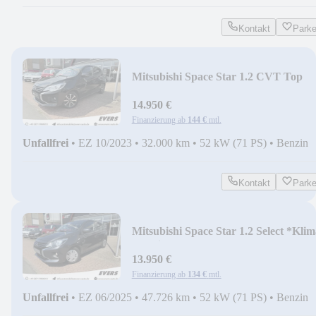
Kontakt
Park
Mitsubishi Space Star 1.2 CVT Top
*LED *Kamera *DAB
14.950 €
Finanzierung ab
144 €
mtl.
Unfallfrei
•
EZ 10/2023
•
32.000 km
•
52 kW (71 PS)
•
Benzin
Kontakt
Park
Mitsubishi Space Star 1.2 Select *Klim
*Radio *DAB *BT
13.950 €
Finanzierung ab
134 €
mtl.
Unfallfrei
•
EZ 06/2025
•
47.726 km
•
52 kW (71 PS)
•
Benzin