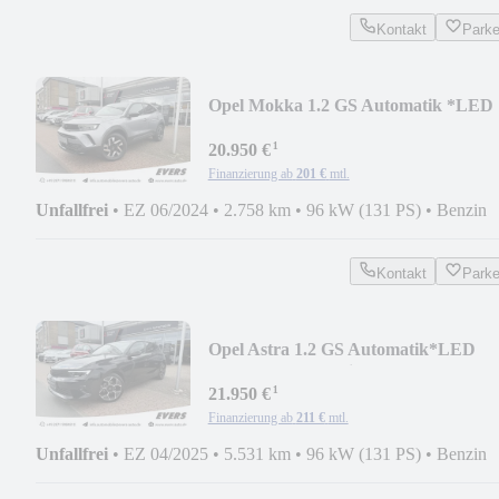
Kontakt
Park
Opel Mokka 1.2 GS Automatik *LED
*Kamera *ACC *SHZ
¹
20.950 €
Finanzierung ab
201 €
mtl.
Unfallfrei
•
EZ 06/2024
•
2.758 km
•
96 kW (131 PS)
•
Benzin
Kontakt
Park
Opel Astra 1.2 GS Automatik*LED
*ACC *360° *Navi *HUD
¹
21.950 €
Finanzierung ab
211 €
mtl.
Unfallfrei
•
EZ 04/2025
•
5.531 km
•
96 kW (131 PS)
•
Benzin