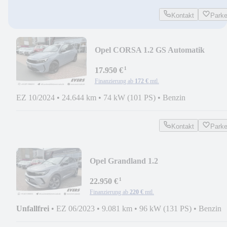
Kontakt
Park
Opel CORSA 1.2 GS Automatik
¹
17.950 €
Finanzierung ab
172 €
mtl.
EZ 10/2024
•
24.644 km
•
74 kW (101 PS)
•
Benzin
Kontakt
Park
Opel Grandland 1.2
Elegance*Autom.*SHZ*Kamera*Carpl
¹
22.950 €
Finanzierung ab
220 €
mtl.
Unfallfrei
•
EZ 06/2023
•
9.081 km
•
96 kW (131 PS)
•
Benzin