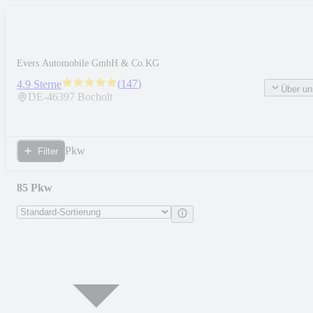
Evers Automobile GmbH & Co.KG
(
147
)
4.9 Sterne
Über un
DE-
46397
Bocholt
Pkw
Filter
85 Pkw