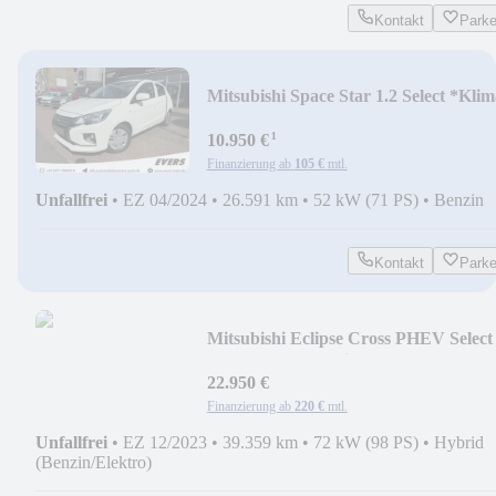
Kontakt
Park
Mitsubishi Space Star 1.2 Select *Klim
*DAB *BT
¹
10.950 €
Finanzierung ab
105 €
mtl.
Unfallfrei
•
EZ 04/2024
•
26.591 km
•
52 kW (71 PS)
•
Benzin
Kontakt
Park
Mitsubishi Eclipse Cross PHEV Select
*LED *360° *Navi *SHZ
22.950 €
Finanzierung ab
220 €
mtl.
Unfallfrei
•
EZ 12/2023
•
39.359 km
•
72 kW (98 PS)
•
Hybrid
(Benzin/Elektro)