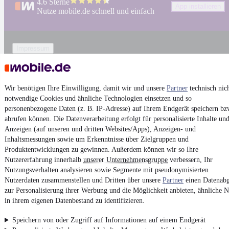
4.6 Sterne
App installieren
Nutze mobile.de schnell und einfach
Impressum
AGB
Vertrag widerrufen
Wir benötigen Ihre Einwilligung, damit wir und unsere
Partner
technisch nic
Datenschutz
notwendige Cookies und ähnliche Technologien einsetzen und so
Datenschutzeinstellungen
personenbezogene Daten (z. B. IP-Adresse) auf Ihrem Endgerät speichern bz
abrufen können. Die Datenverarbeitung erfolgt für personalisierte Inhalte un
Erklärung zur Barrierefreiheit
Anzeigen (auf unseren und dritten Websites/Apps), Anzeigen- und
Report Security Vulnerability (English)
Inhaltsmessungen sowie um Erkenntnisse über Zielgruppen und
Produktentwicklungen zu gewinnen. Außerdem können wir so Ihre
Nutzererfahrung innerhalb
unserer Unternehmensgruppe
verbessern, Ihr
Powered by
Nutzungsverhalten analysieren sowie Segmente mit pseudonymisierten
Nutzerdaten zusammenstellen und Dritten über unsere
Partner
einen Datenabg
zur Personalisierung ihrer Werbung und die Möglichkeit anbieten, ähnliche N
Ob
Mitsubishi Gebrauchtwagen
oder
Mitsubishi Leasing
:
Autos
in ihrem eigenen Datenbestand zu identifizieren.
bei mobile.de
finden
Speichern von oder Zugriff auf Informationen auf einem Endgerät