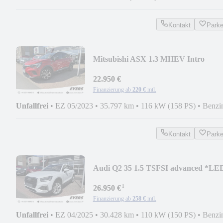
Kontakt
Park
Mitsubishi ASX 1.3 MHEV Intro
Edition *LED *Navi *Kamera
22.950 €
Finanzierung ab
220 €
mtl.
Unfallfrei
•
EZ 05/2023
•
35.797 km
•
116 kW (158 PS)
•
Benzi
Kontakt
Park
Audi Q2 35 1.5 TSFSI advanced *LE
*Klima *DAB *Navi
¹
26.950 €
Finanzierung ab
258 €
mtl.
Unfallfrei
•
EZ 04/2025
•
30.428 km
•
110 kW (150 PS)
•
Benzi