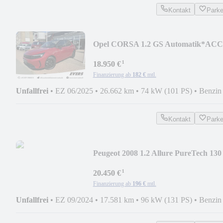
Kontakt
Park
Opel CORSA 1.2 GS Automatik*ACC
*Kamera *SHZ *Carplay
¹
18.950 €
Finanzierung ab
182 €
mtl.
Unfallfrei
•
EZ 06/2025
•
26.662 km
•
74 kW (101 PS)
•
Benzin
Kontakt
Park
Peugeot 2008 1.2 Allure PureTech 130
*LED *ACC *SHZ
¹
20.450 €
Finanzierung ab
196 €
mtl.
Unfallfrei
•
EZ 09/2024
•
17.581 km
•
96 kW (131 PS)
•
Benzin