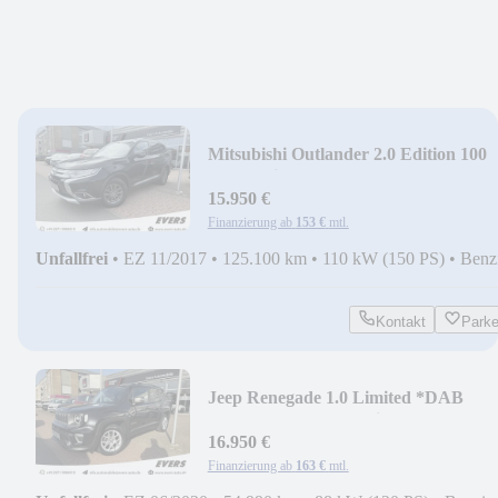
Mitsubishi Outlander 2.0 Edition 100
CVT*Klima *SHZ *Kamera
15.950 €
Finanzierung ab
153 €
mtl.
Unfallfrei
•
EZ 11/2017
•
125.100 km
•
110 kW (150 PS)
•
Benz
Kontakt
Park
Jeep Renegade 1.0 Limited *DAB
*Kamera *ACC *Navi
16.950 €
Finanzierung ab
163 €
mtl.