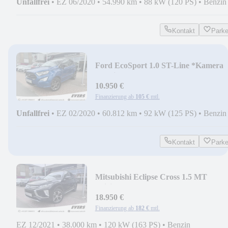
Unfallfrei
•
EZ 06/2020
•
54.990 km
•
88 kW (120 PS)
•
Benzin
Kontakt
Park
Ford EcoSport 1.0 ST-Line *Kamera
*Navi *SHZ
10.950 €
Finanzierung ab
105 €
mtl.
Unfallfrei
•
EZ 02/2020
•
60.812 km
•
92 kW (125 PS)
•
Benzin
Kontakt
Park
Mitsubishi Eclipse Cross 1.5 MT
Spirit+*360°*SHZ*LED
18.950 €
Finanzierung ab
182 €
mtl.
EZ 12/2021
•
38.000 km
•
120 kW (163 PS)
•
Benzin