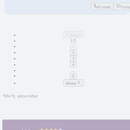
Kontakt
Park
Zurück
1/5
1
2
3
4
...
5
Weiter
¹
MwSt. ausweisbar