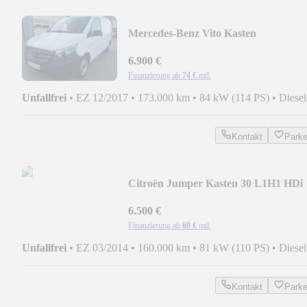
Mercedes-Benz Vito Kasten
109/110/111/114 CDI FWD kompakt
6.900 €
Finanzierung ab
74 €
mtl.
Unfallfrei
•
EZ 12/2017
•
173.000 km
•
84 kW (114 PS)
•
Diesel
Kontakt
Park
Citroën Jumper Kasten 30 L1H1 HDi
110 FAP
6.500 €
Finanzierung ab
69 €
mtl.
Unfallfrei
•
EZ 03/2014
•
160.000 km
•
81 kW (110 PS)
•
Diesel
Kontakt
Park