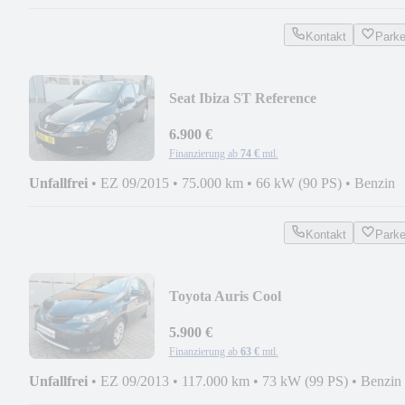
Kontakt
Park
Seat Ibiza ST Reference
6.900 €
Finanzierung ab
74 €
mtl.
Unfallfrei
•
EZ 09/2015
•
75.000 km
•
66 kW (90 PS)
•
Benzin
Kontakt
Park
Toyota Auris Cool
5.900 €
Finanzierung ab
63 €
mtl.
Unfallfrei
•
EZ 09/2013
•
117.000 km
•
73 kW (99 PS)
•
Benzin