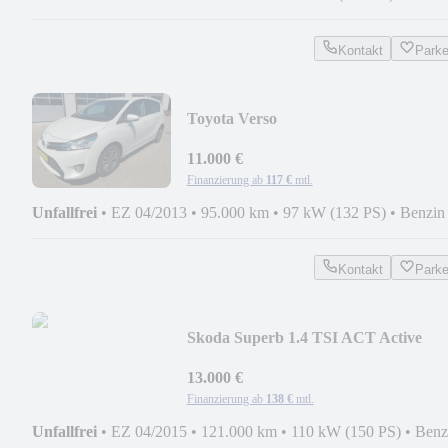
Kontakt
Park
Toyota Verso
11.000 €
Finanzierung ab
117 €
mtl.
Unfallfrei
•
EZ 04/2013
•
95.000 km
•
97 kW (132 PS)
•
Benzin
Kontakt
Park
Skoda Superb 1.4 TSI ACT Active
13.000 €
Finanzierung ab
138 €
mtl.
Unfallfrei
•
EZ 04/2015
•
121.000 km
•
110 kW (150 PS)
•
Benz