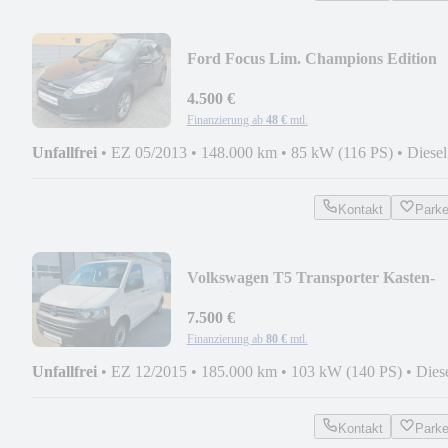
Ford Focus Lim. Champions Edition
4.500 €
Finanzierung ab
48 €
mtl.
Unfallfrei
•
EZ 05/2013
•
148.000 km
•
85 kW (116 PS)
•
Diesel
Kontakt
Park
Volkswagen T5 Transporter Kasten-
Kombi Kasten lang
7.500 €
Finanzierung ab
80 €
mtl.
Unfallfrei
•
EZ 12/2015
•
185.000 km
•
103 kW (140 PS)
•
Dies
Kontakt
Park