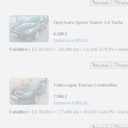
Kontakt
Park
Opel Astra Sports Tourer 1.6 Turbo
Edition 132 Auto
6.500 €
Finanzierung ab
69 €
mtl.
Unfallfrei
•
EZ 04/2013
•
145.000 km
•
132 kW (179 PS)
•
Benz
Kontakt
Park
Volkswagen Touran Comfortline
7.900 €
Finanzierung ab
84 €
mtl.
Unfallfrei
•
EZ 08/2011
•
177.000 km
•
103 kW (140 PS)
•
Dies