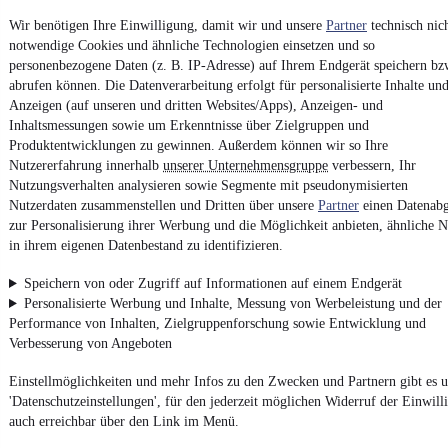
Vertrag widerrufen
Wir benötigen Ihre Einwilligung, damit wir und unsere
Partner
technisch nic
notwendige Cookies und ähnliche Technologien einsetzen und so
Datenschutz
personenbezogene Daten (z. B. IP-Adresse) auf Ihrem Endgerät speichern bz
Datenschutzeinstellungen
abrufen können. Die Datenverarbeitung erfolgt für personalisierte Inhalte un
Erklärung zur Barrierefreiheit
Anzeigen (auf unseren und dritten Websites/Apps), Anzeigen- und
Inhaltsmessungen sowie um Erkenntnisse über Zielgruppen und
Report Security Vulnerability (English)
Produktentwicklungen zu gewinnen. Außerdem können wir so Ihre
Nutzererfahrung innerhalb
unserer Unternehmensgruppe
verbessern, Ihr
Nutzungsverhalten analysieren sowie Segmente mit pseudonymisierten
Powered by
Nutzerdaten zusammenstellen und Dritten über unsere
Partner
einen Datenabg
zur Personalisierung ihrer Werbung und die Möglichkeit anbieten, ähnliche N
in ihrem eigenen Datenbestand zu identifizieren.
Weitere Fahrzeuge gibt es auf mobile.de, dem Marktplatz für
Autos
und
Motorräder
Speichern von oder Zugriff auf Informationen auf einem Endgerät
Personalisierte Werbung und Inhalte, Messung von Werbeleistung und der
Performance von Inhalten, Zielgruppenforschung sowie Entwicklung und
Verbesserung von Angeboten
Einstellmöglichkeiten und mehr Infos zu den Zwecken und Partnern gibt es u
'Datenschutzeinstellungen', für den jederzeit möglichen Widerruf der Einwill
auch erreichbar über den Link im Menü.