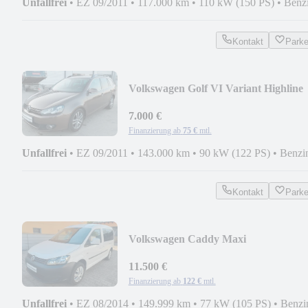
Unfallfrei
•
EZ 09/2011
•
117.000 km
•
110 kW (150 PS)
•
Benz
Kontakt
Park
Volkswagen Golf VI Variant Highline
7.000 €
Finanzierung ab
75 €
mtl.
Unfallfrei
•
EZ 09/2011
•
143.000 km
•
90 kW (122 PS)
•
Benzi
Kontakt
Park
Volkswagen Caddy Maxi
11.500 €
Finanzierung ab
122 €
mtl.
Unfallfrei
•
EZ 08/2014
•
149.999 km
•
77 kW (105 PS)
•
Benzi