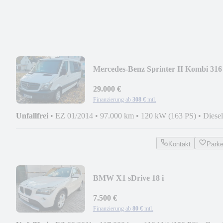
Mercedes-Benz Sprinter II Kombi 316
CDI !!!!! 90000 km !!!!!
29.000 €
Finanzierung ab
308 €
mtl.
Unfallfrei
•
EZ 01/2014
•
97.000 km
•
120 kW (163 PS)
•
Diesel
Kontakt
Park
BMW X1 sDrive 18 i
7.500 €
Finanzierung ab
80 €
mtl.