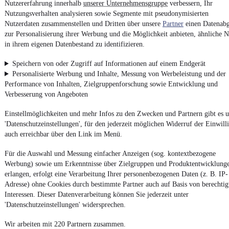
Nutzererfahrung innerhalb
unserer Unternehmensgruppe
verbessern, Ihr
Nutzungsverhalten analysieren sowie Segmente mit pseudonymisierten
Nutzerdaten zusammenstellen und Dritten über unsere
Partner
einen Datenabg
4.6 Sterne
App installieren
zur Personalisierung ihrer Werbung und die Möglichkeit anbieten, ähnliche N
Nutze mobile.de schnell und einfach
in ihrem eigenen Datenbestand zu identifizieren.
Speichern von oder Zugriff auf Informationen auf einem Endgerät
Personalisierte Werbung und Inhalte, Messung von Werbeleistung und der
Impressum
Performance von Inhalten, Zielgruppenforschung sowie Entwicklung und
AGB
Verbesserung von Angeboten
Vertrag widerrufen
Einstellmöglichkeiten und mehr Infos zu den Zwecken und Partnern gibt es u
Datenschutz
'Datenschutzeinstellungen', für den jederzeit möglichen Widerruf der Einwill
Datenschutzeinstellungen
auch erreichbar über den Link im Menü.
Erklärung zur Barrierefreiheit
Für die Auswahl und Messung einfacher Anzeigen (sog. kontextbezogene
Report Security Vulnerability (English)
Werbung) sowie um Erkenntnisse über Zielgruppen und Produktentwicklung
erlangen, erfolgt eine Verarbeitung Ihrer personenbezogenen Daten (z. B. IP-
Adresse) ohne Cookies durch bestimmte Partner auch auf Basis von berechtig
Powered by
Interessen. Dieser Datenverarbeitung können Sie jederzeit unter
'Datenschutzeinstellungen' widersprechen.
Weitere Fahrzeuge gibt es auf mobile.de, dem Marktplatz für
Wir arbeiten mit 220 Partnern zusammen.