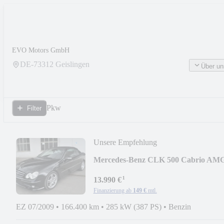
EVO Motors GmbH
DE-
73312
Geislingen
Über un
Pkw
Filter
Unsere Empfehlung
Mercedes-Benz CLK 500 Cabrio AM
Paket
¹
13.990 €
Finanzierung ab
149 €
mtl.
EZ 07/2009
•
166.400 km
•
285 kW (387 PS)
•
Benzin