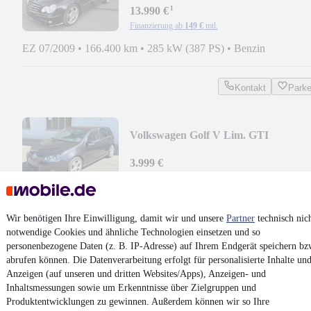
¹
13.990 €
Finanzierung ab
149 €
mtl.
EZ 07/2009
•
166.400 km
•
285 kW (387 PS)
•
Benzin
Kontakt
Park
Volkswagen Golf V Lim. GTI
3.999 €
Finanzierung ab
43 €
mtl.
EZ 07/2005
•
241.000 km
•
147 kW (200 PS)
•
Benzin
Wir benötigen Ihre Einwilligung, damit wir und unsere
Partner
technisch nic
notwendige Cookies und ähnliche Technologien einsetzen und so
Kontakt
Park
personenbezogene Daten (z. B. IP-Adresse) auf Ihrem Endgerät speichern bz
abrufen können. Die Datenverarbeitung erfolgt für personalisierte Inhalte un
¹
MwSt. ausweisbar
Anzeigen (auf unseren und dritten Websites/Apps), Anzeigen- und
Inhaltsmessungen sowie um Erkenntnisse über Zielgruppen und
Produktentwicklungen zu gewinnen. Außerdem können wir so Ihre