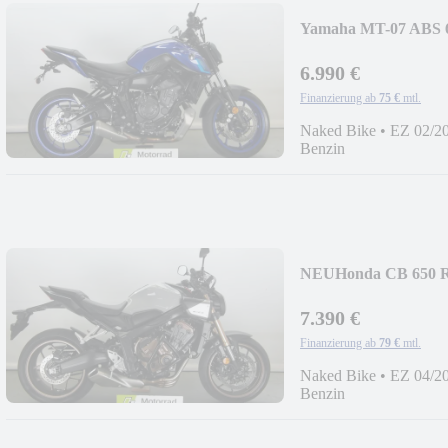
Yamaha MT-07 ABS 6'
6.990 €
Finanzierung ab
75 €
mtl.
Naked Bike
•
EZ 02/2
Benzin
NEU
Honda CB 650 R
7.390 €
Finanzierung ab
79 €
mtl.
Naked Bike
•
EZ 04/2
Benzin