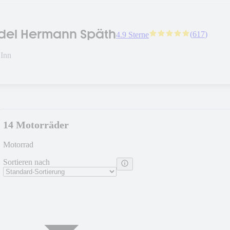
del Hermann Späth
(
617
)
4.9 Sterne
Inn
14 Motorräder
Motorrad
Sortieren nach