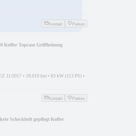
Kontakt
Parken
50 Koffer Topcase Griffheizung
EZ 11/2017
•
18.019 km
•
83 kW (113 PS)
•
Kontakt
Parken
ete Scheckheft gepflegt Koffer