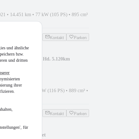
021
•
14.451 km
•
77 kW (105 PS)
•
895 cm³
Kontakt
Parken
ies und ähnliche
peichern bzw.
gelegt Akrapovic 1. Hd. 5.120km
eren und dritten
nserer
nymisierten
sierung ihrer
021
•
5.120 km
•
85 kW (116 PS)
•
889 cm³
•
fizieren.
halten,
Kontakt
Parken
stellungen', für
ABS 4'KM A2 geeignet