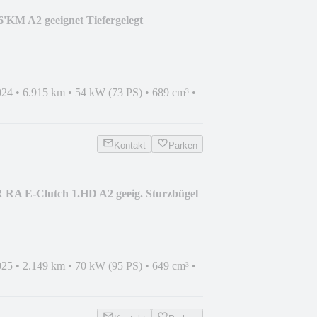
KM A2 geeignet Tiefergelegt
024
•
6.915 km
•
54 kW (73 PS)
•
689 cm³
•
Kontakt
Parken
 RA E-Clutch 1.HD A2 geeig. Sturzbügel
025
•
2.149 km
•
70 kW (95 PS)
•
649 cm³
•