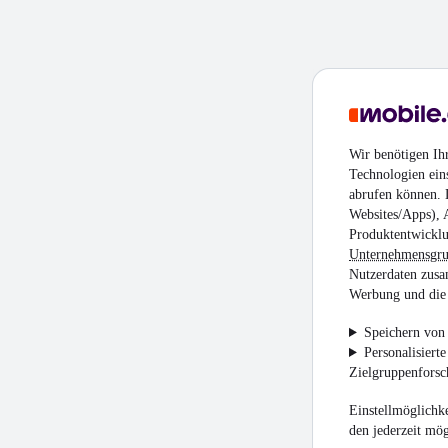
Wir benötigen Ih
Technologien ein
abrufen können. D
Websites/Apps), 
Produktentwicklu
Unternehmensgr
Nutzerdaten zusa
Werbung und die 
Speichern von 
Personalisiert
Zielgruppenfors
Einstellmöglichke
den jederzeit mö