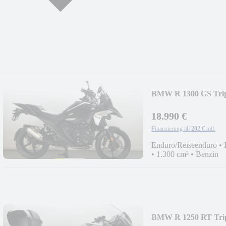
BMW R 1300 GS Tripl
18.990 €
Finanzierung ab
202 €
mtl.
Enduro/Reiseenduro
•
•
1.300 cm³
•
Benzin
BMW R 1250 RT Tripl