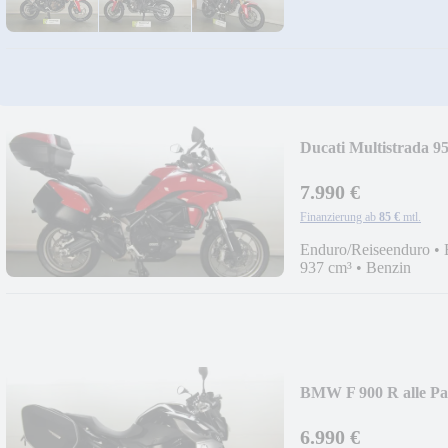
Ducati Multistrada 9
7.990 €
Finanzierung ab
85 €
mtl.
Enduro/Reiseenduro
•
937 cm³
•
Benzin
BMW F 900 R alle Pak
6.990 €