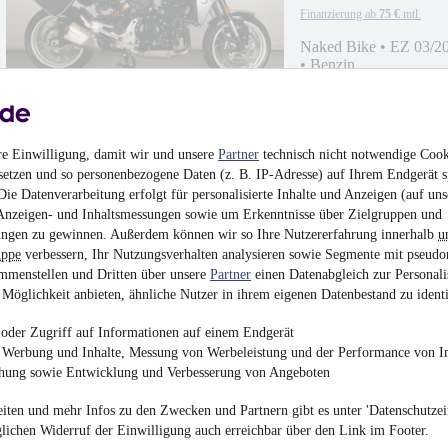
Finanzierung ab
75 €
mtl.
Naked Bike
•
EZ 03/2
•
Benzin
re Einwilligung, damit wir und unsere
Partner
technisch nicht notwendige Cook
setzen und so personenbezogene Daten (z. B. IP-Adresse) auf Ihrem Endgerät s
KTM 890 Duke Tiefer
ie Datenverarbeitung erfolgt für personalisierte Inhalte und Anzeigen (auf uns
Anzeigen- und Inhaltsmessungen sowie um Erkenntnisse über Zielgruppen und
6.990 €
ngen zu gewinnen. Außerdem können wir so Ihre Nutzererfahrung innerhalb
u
uppe
verbessern, Ihr Nutzungsverhalten analysieren sowie Segmente mit pseudo
Finanzierung ab
75 €
mtl.
mmenstellen und Dritten über unsere
Partner
einen Datenabgleich zur Personali
Naked Bike
•
EZ 06/2
Möglichkeit anbieten, ähnliche Nutzer in ihrem eigenen Datenbestand zu identi
Benzin
oder Zugriff auf Informationen auf einem Endgerät
e Werbung und Inhalte, Messung von Werbeleistung und der Performance von In
chung sowie Entwicklung und Verbesserung von Angeboten
iten und mehr Infos zu den Zwecken und Partnern gibt es unter 'Datenschutzein
glichen Widerruf der Einwilligung auch erreichbar über den Link im Footer.
NEU
Suzuki SV 650 