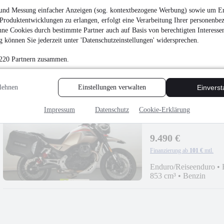
und Messung einfacher Anzeigen (sog. kontextbezogene Werbung) sowie um Er
4.790 €
Produktentwicklungen zu erlangen, erfolgt eine Verarbeitung Ihrer personenbe
Finanzierung ab
51 €
mtl.
ne Cookies durch bestimmte Partner auch auf Basis von berechtigten Interesse
 können Sie jederzeit unter 'Datenschutzeinstellungen' widersprechen.
Naked Bike
•
EZ 07/2
Benzin
 220 Partnern zusammen.
lehnen
Einstellungen verwalten
Einvers
Impressum
Datenschutz
Cookie-Erklärung
Moto Guzzi V85 TT T
9.490 €
Finanzierung ab
101 €
mtl.
Enduro/Reiseenduro
•
853 cm³
•
Benzin