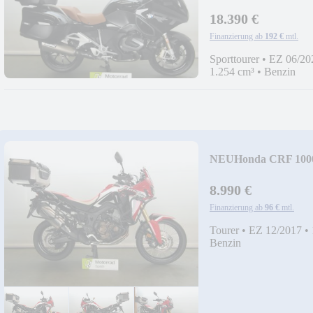
18.390 €
Finanzierung ab
192 €
mtl.
Sporttourer
•
EZ 06/20
1.254 cm³
•
Benzin
NEU
Honda CRF 1000
Top
8.990 €
Finanzierung ab
96 €
mtl.
Tourer
•
EZ 12/2017
•
Benzin