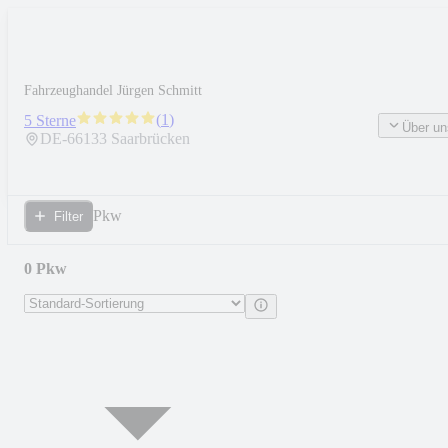
Fahrzeughandel Jürgen Schmitt
(
1
)
5 Sterne
Über un
DE-
66133
Saarbrücken
Pkw
Filter
0 Pkw