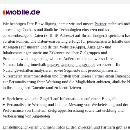
Wir benötigen Ihre Einwilligung, damit wir und unsere
Partner
technisch nic
notwendige Cookies und ähnliche Technologien einsetzen und so
personenbezogene Daten (z. B. IP-Adresse) auf Ihrem Endgerät speichern bz
Keine Inserate gefunden
abrufen können. Die Datenverarbeitung erfolgt für personalisierte Inhalte un
Anzeigen (auf unseren und dritten Websites/Apps), Anzeigen- und
Inhaltsmessungen sowie um Erkenntnisse über Zielgruppen und
Produktentwicklungen zu gewinnen. Außerdem können wir so Ihre
¹
MwSt. ausweisbar
Nutzererfahrung innerhalb
unserer Unternehmensgruppe
verbessern, Ihr
Nutzungsverhalten analysieren sowie Segmente mit pseudonymisierten
Nutzerdaten zusammenstellen und Dritten über unsere
Partner
einen Datenabg
zur Personalisierung ihrer Werbung und die Möglichkeit anbieten, ähnliche N
in ihrem eigenen Datenbestand zu identifizieren.
4.6 Sterne
App installieren
Speichern von oder Zugriff auf Informationen auf einem Endgerät
Nutze mobile.de schnell und einfach
Personalisierte Werbung und Inhalte, Messung von Werbeleistung und der
Performance von Inhalten, Zielgruppenforschung sowie Entwicklung und
Verbesserung von Angeboten
Impressum
Einstellmöglichkeiten und mehr Infos zu den Zwecken und Partnern gibt es u
AGB