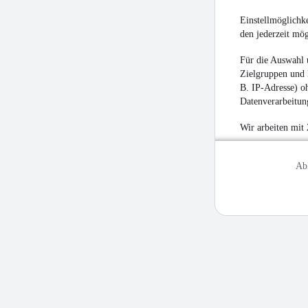
Einstellmöglichke
den jederzeit mö
Für die Auswahl 
Zielgruppen und 
B. IP-Adresse) oh
Datenverarbeitung
Wir arbeiten mit
Ab