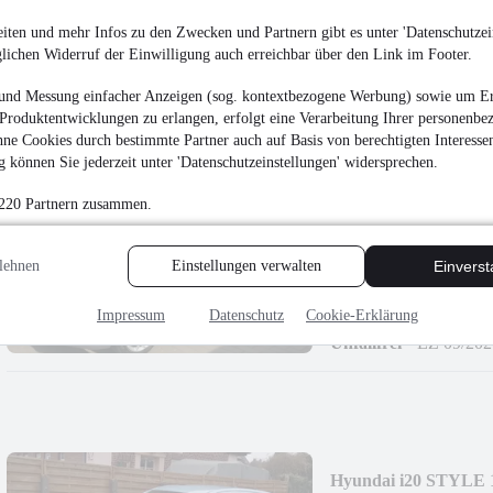
12.780 €
iten und mehr Infos zu den Zwecken und Partnern gibt es unter 'Datenschutzein
glichen Widerruf der Einwilligung auch erreichbar über den Link im Footer.
Finanzierung ab
136 €
mtl.
Unfallfrei
•
EZ 12/201
und Messung einfacher Anzeigen (sog. kontextbezogene Werbung) sowie um Er
Produktentwicklungen zu erlangen, erfolgt eine Verarbeitung Ihrer personenbe
ne Cookies durch bestimmte Partner auch auf Basis von berechtigten Interesse
 können Sie jederzeit unter 'Datenschutzeinstellungen' widersprechen.
 220 Partnern zusammen.
Citroën SPACETOU
150+NAVI+AHK+T
lehnen
Einstellungen verwalten
Einvers
22.980 €
Finanzierung ab
244 €
mtl.
Impressum
Datenschutz
Cookie-Erklärung
Unfallfrei
•
EZ 09/202
Hyundai i20 STYLE 