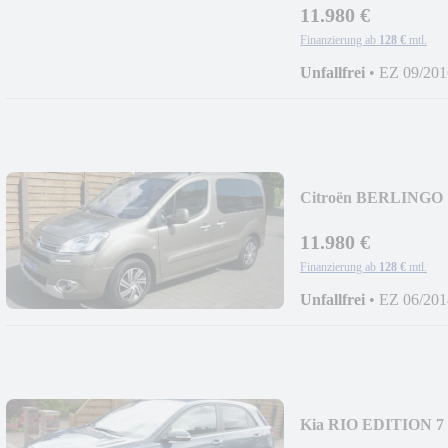
11.980 €
Finanzierung ab
128 €
mtl.
Unfallfrei
•
EZ 09/201
Citroën BERLINGO 
+AUTOM+PDC+1.H
11.980 €
Finanzierung ab
128 €
mtl.
Unfallfrei
•
EZ 06/201
Kia RIO EDITION 
MODELL