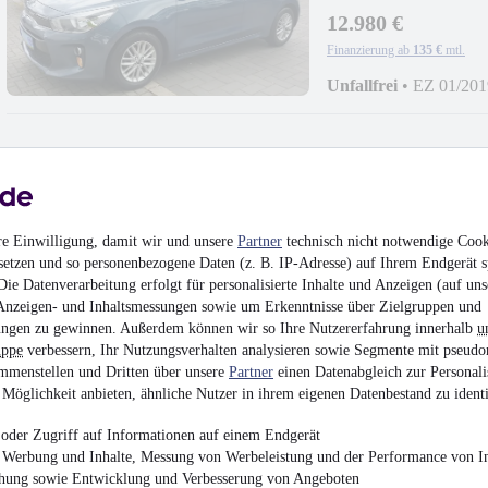
12.980 €
Finanzierung ab
135 €
mtl.
Unfallfrei
•
EZ 01/201
Citroën BERLINGO 
re Einwilligung, damit wir und unsere
Partner
technisch nicht notwendige Cook
+AUTOM+NAVI+PA
setzen und so personenbezogene Daten (z. B. IP-Adresse) auf Ihrem Endgerät s
14.980 €
ie Datenverarbeitung erfolgt für personalisierte Inhalte und Anzeigen (auf uns
Finanzierung ab
159 €
mtl.
Anzeigen- und Inhaltsmessungen sowie um Erkenntnisse über Zielgruppen und
ngen zu gewinnen. Außerdem können wir so Ihre Nutzererfahrung innerhalb
u
Unfallfrei
•
EZ 04/201
uppe
verbessern, Ihr Nutzungsverhalten analysieren sowie Segmente mit pseudo
mmenstellen und Dritten über unsere
Partner
einen Datenabgleich zur Personali
Möglichkeit anbieten, ähnliche Nutzer in ihrem eigenen Datenbestand zu identi
oder Zugriff auf Informationen auf einem Endgerät
e Werbung und Inhalte, Messung von Werbeleistung und der Performance von In
Mazda CX-5 NAK
chung sowie Entwicklung und Verbesserung von Angeboten