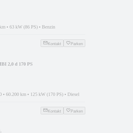
RAD+TOP
 km
•
63 kW (86 PS)
•
Benzin
Kontakt
Parken
I 2,0 d 170 PS
ZUSTAND
0
•
60.200 km
•
125 kW (170 PS)
•
Diesel
Kontakt
Parken
-