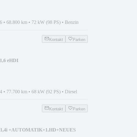
6
•
68.800 km
•
72 kW (98 PS)
•
Benzin
Kontakt
Parken
1,6 eHDI
AND+TOPZUSTAND !
4
•
77.700 km
•
68 kW (92 PS)
•
Diesel
Kontakt
Parken
7 1,4i +AUTOMATIK+1.HD+NEUES