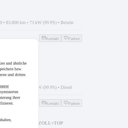
9
•
83.800 km
•
73 kW (99 PS)
•
Benzin
Kontakt
Parken
1,6 HDI EU6
ies und ähnliche
NO+TOP !!
peichern bzw.
eren und dritten
nserer
8
•
89.400 km
•
73 kW (99 PS)
•
Diesel
nymisierten
sierung ihrer
fizieren.
Kontakt
Parken
halten,
AMA+AWD+LED+19ZOLL+TOP