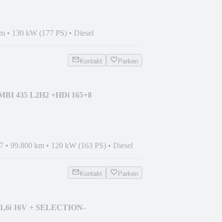
km
•
130 kW (177 PS)
•
Diesel
Kontakt
Parken
BI 435 L2H2 +HDi 165+8
I
7
•
99.800 km
•
120 kW (163 PS)
•
Diesel
Kontakt
Parken
1,6i 16V + SELECTION-
D.