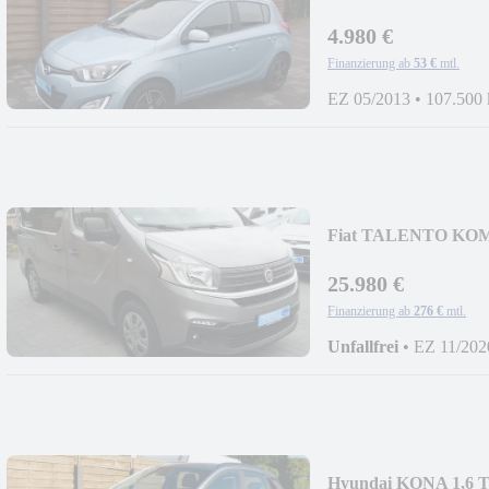
ALU+LEDERLENK
4.980 €
Finanzierung ab
53 €
mtl.
EZ 05/2013
•
107.500
Fiat TALENTO KOMB
+NAVI+AHK+TOP
25.980 €
Finanzierung ab
276 €
mtl.
Unfallfrei
•
EZ 11/202
Hyundai KONA 1,6 T