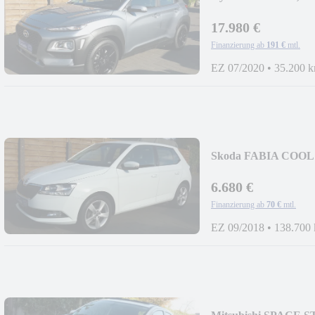
GDI+DYNAMIC+3
17.980 €
Finanzierung ab
191 €
mtl.
EZ 07/2020
•
35.200 
Skoda FABIA COOL
ALU+PDC
6.680 €
Finanzierung ab
70 €
mtl.
EZ 09/2018
•
138.700