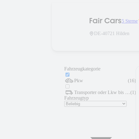
Fair Cars
5 Sterne
DE-
40721
Hilden
Fahrzeugkategorie
Pkw
(
16
)
Transporter oder Lkw bis 7,5 t
(
1
)
Fahrzeugtyp