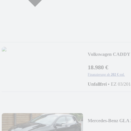
Volkswagen CADDY 
SITZER+NAVI+TRE
18.980 €
Finanzierung ab
202 €
mtl.
Unfallfrei
•
EZ 03/201
Mercedes-Benz GLA 
URBAN+NAVI+AHK