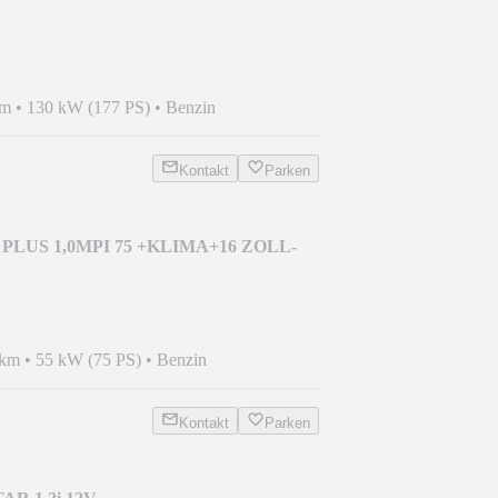
5TKM+AUTOM+17ZOLL
km
•
130 kW (177 PS)
•
Benzin
Kontakt
Parken
 PLUS 1,0MPI 75 +KLIMA+16 ZOLL-
 km
•
55 kW (75 PS)
•
Benzin
Kontakt
Parken