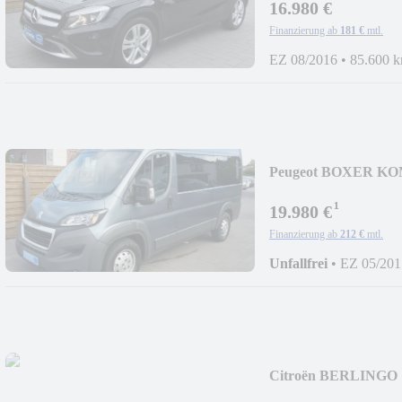
16.980 €
Finanzierung ab
181 €
mtl.
EZ 08/2016
•
85.600 
Peugeot BOXER KOM
SITZER+AHK+NAV
¹
19.980 €
Finanzierung ab
212 €
mtl.
Unfallfrei
•
EZ 05/201
Citroën BERLINGO 
BLACK+68TKM+1H