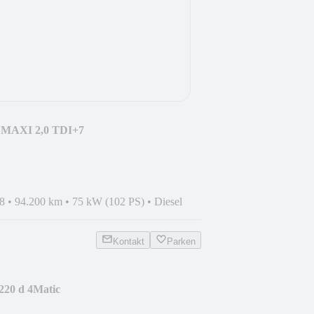
MAXI 2,0 TDI+7
ND+TOP !
8
•
94.200 km
•
75 kW (102 PS)
•
Diesel
Kontakt
Parken
220 d 4Matic
+18ZOLL+