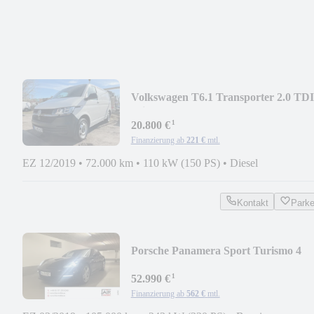
Volkswagen T6.1 Transporter 2.0 TDI
Klima SHZ AHK Regal
¹
20.800 €
Finanzierung ab
221 €
mtl.
EZ 12/2019
•
72.000 km
•
110 kW (150 PS)
•
Diesel
Kontakt
Park
Porsche Panamera Sport Turismo 4
¹
52.990 €
Finanzierung ab
562 €
mtl.