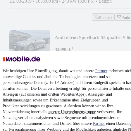
EZ 03/2019
•
105.000 km
•
243 kW (330 PS)
•
Benzin
Kontakt
Park
Audi e-tron Sportback 55 quattro S li
AHK B&O 21"
¹
43.990 €
Finanzierung ab
310 €
mtl.
EZ 03/2022
•
19.000 km
•
300 kW (408 PS)
•
Elektro
Wir benötigen Ihre Einwilligung, damit wir und unsere
Partner
technisch nic
notwendige Cookies und ähnliche Technologien einsetzen und so
Kontakt
Park
personenbezogene Daten (z. B. IP-Adresse) auf Ihrem Endgerät speichern bz
abrufen können. Die Datenverarbeitung erfolgt für personalisierte Inhalte un
¹
MwSt. ausweisbar
Anzeigen (auf unseren und dritten Websites/Apps), Anzeigen- und
Inhaltsmessungen sowie um Erkenntnisse über Zielgruppen und
Produktentwicklungen zu gewinnen. Außerdem können wir so Ihre
Nutzererfahrung innerhalb
unserer Unternehmensgruppe
verbessern, Ihr
Nutzungsverhalten analysieren sowie Segmente mit pseudonymisierten
Nutzerdaten zusammenstellen und Dritten über unsere
Partner
einen Datenabg
4.6 Sterne
zur Personalisierung ihrer Werbung und die Möglichkeit anbieten, ähnliche N
App installieren