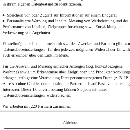
Nutze mobile.de schnell und einfach
in ihrem eigenen Datenbestand zu identifizieren.
Speichern von oder Zugriff auf Informationen auf einem Endgerät
Personalisierte Werbung und Inhalte, Messung von Werbeleistung und der
Impressum
Performance von Inhalten, Zielgruppenforschung sowie Entwicklung und
AGB
Verbesserung von Angeboten
Vertrag widerrufen
Einstellmöglichkeiten und mehr Infos zu den Zwecken und Partnern gibt es u
Datenschutz
'Datenschutzeinstellungen', für den jederzeit möglichen Widerruf der Einwill
auch erreichbar über den Link im Menü.
Datenschutzeinstellungen
Erklärung zur Barrierefreiheit
Für die Auswahl und Messung einfacher Anzeigen (sog. kontextbezogene
Werbung) sowie um Erkenntnisse über Zielgruppen und Produktentwicklung
Report Security Vulnerability (English)
erlangen, erfolgt eine Verarbeitung Ihrer personenbezogenen Daten (z. B. IP-
Adresse) ohne Cookies durch bestimmte Partner auch auf Basis von berechtig
Powered by
Interessen. Dieser Datenverarbeitung können Sie jederzeit unter
'Datenschutzeinstellungen' widersprechen.
Wir arbeiten mit 220 Partnern zusammen.
Ob
Neuwagen
,
Gebrauchtwagen
oder
Leasing-Angebote
: Alle
Fahrzeuge gibt es bei mobile.de
Ablehnen