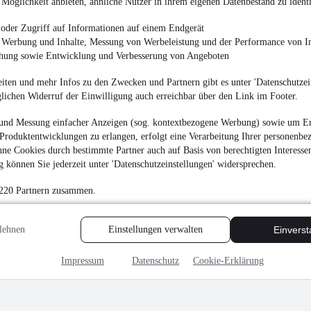
Möglichkeit anbieten, ähnliche Nutzer in ihrem eigenen Datenbestand zu identi
oder Zugriff auf Informationen auf einem Endgerät
e Werbung und Inhalte, Messung von Werbeleistung und der Performance von In
chung sowie Entwicklung und Verbesserung von Angeboten
iten und mehr Infos zu den Zwecken und Partnern gibt es unter 'Datenschutzein
glichen Widerruf der Einwilligung auch erreichbar über den Link im Footer.
und Messung einfacher Anzeigen (sog. kontextbezogene Werbung) sowie um Er
Produktentwicklungen zu erlangen, erfolgt eine Verarbeitung Ihrer personenbe
ne Cookies durch bestimmte Partner auch auf Basis von berechtigten Interesse
 können Sie jederzeit unter 'Datenschutzeinstellungen' widersprechen.
 220 Partnern zusammen.
lehnen
Einstellungen verwalten
Einvers
Impressum
Datenschutz
Cookie-Erklärung