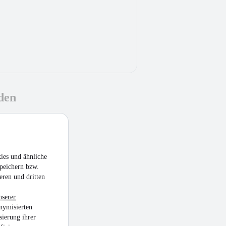
den
ies und ähnliche
peichern bzw.
eren und dritten
nserer
nymisierten
sierung ihrer