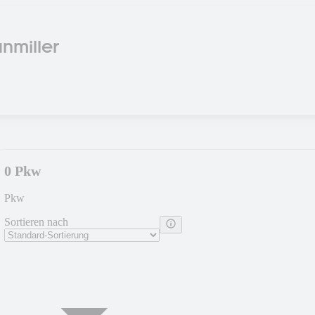
nmiller
0 Pkw
Pkw
Sortieren nach