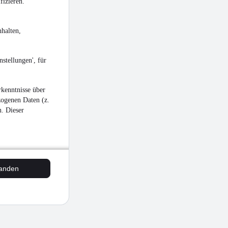
fizieren.
halten,
stellungen', für
kenntnisse über
zogenen Daten (z.
n. Dieser
tanden