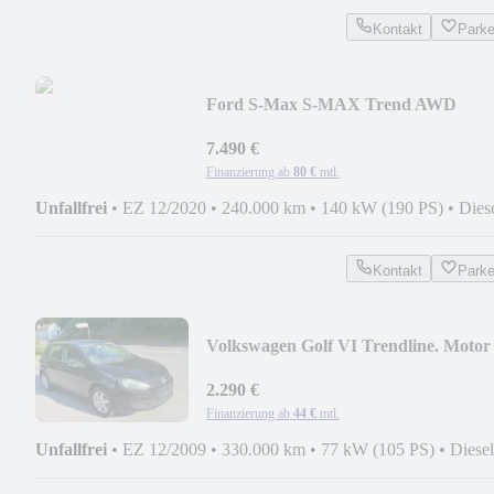
Kontakt
Park
Ford S-Max S-MAX Trend AWD
7.490 €
Finanzierung ab
80 €
mtl.
Unfallfrei
•
EZ 12/2020
•
240.000 km
•
140 kW (190 PS)
•
Dies
Kontakt
Park
Volkswagen Golf VI Trendline. Motor
läuft unruhig.
2.290 €
Finanzierung ab
44 €
mtl.
Unfallfrei
•
EZ 12/2009
•
330.000 km
•
77 kW (105 PS)
•
Diesel