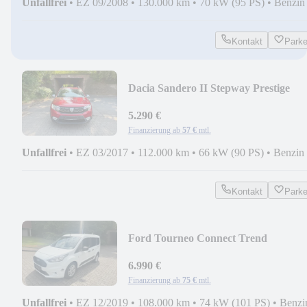
Unfallfrei
•
EZ 09/2008
•
130.000 km
•
70 kW (95 PS)
•
Benzin
Kontakt
Park
Dacia Sandero II Stepway Prestige
5.290 €
Finanzierung ab
57 €
mtl.
Unfallfrei
•
EZ 03/2017
•
112.000 km
•
66 kW (90 PS)
•
Benzin
Kontakt
Park
Ford Tourneo Connect Trend
6.990 €
Finanzierung ab
75 €
mtl.
Unfallfrei
•
EZ 12/2019
•
108.000 km
•
74 kW (101 PS)
•
Benzi