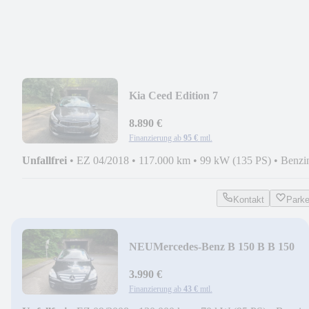
Kia Ceed Edition 7
8.890 €
Finanzierung ab
95 €
mtl.
Unfallfrei
•
EZ 04/2018
•
117.000 km
•
99 kW (135 PS)
•
Benzi
Kontakt
Park
NEU
Mercedes-Benz B 150 B B 150
3.990 €
Finanzierung ab
43 €
mtl.