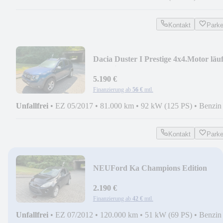
Kontakt
Park
Dacia Duster I Prestige 4x4.Motor läuf
unruhig
5.190 €
Finanzierung ab
56 €
mtl.
Unfallfrei
•
EZ 05/2017
•
81.000 km
•
92 kW (125 PS)
•
Benzin
Kontakt
Park
NEU
Ford Ka Champions Edition
2.190 €
Finanzierung ab
42 €
mtl.
Unfallfrei
•
EZ 07/2012
•
120.000 km
•
51 kW (69 PS)
•
Benzin