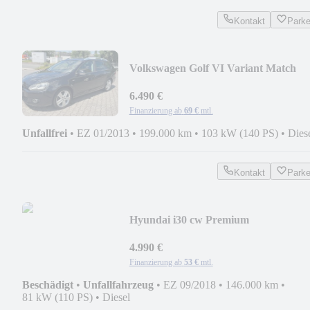
Kontakt
Park
Volkswagen Golf VI Variant Match
6.490 €
Finanzierung ab
69 €
mtl.
Unfallfrei
•
EZ 01/2013
•
199.000 km
•
103 kW (140 PS)
•
Dies
Kontakt
Park
Hyundai i30 cw Premium
4.990 €
Finanzierung ab
53 €
mtl.
Beschädigt
•
Unfallfahrzeug
•
EZ 09/2018
•
146.000 km
•
81 kW (110 PS)
•
Diesel