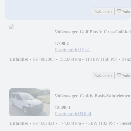
Kontakt
Park
Volkswagen Golf Plus V CrossGolf.ke
Leistung
1.790 €
Finanzierung ab
34 €
mtl.
Unfallfrei
•
EZ 08/2008
•
152.000 km
•
118 kW (160 PS)
•
Benz
Kontakt
Park
Volkswagen Caddy Basis.Zahnriemen
ist neu
12.490 €
Finanzierung ab
133 €
mtl.
Unfallfrei
•
EZ 02/2021
•
174.000 km
•
75 kW (102 PS)
•
Diesel