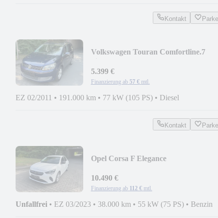
Kontakt
Park
Volkswagen Touran Comfortline.7
Sitzer
5.399 €
Finanzierung ab
57 €
mtl.
EZ 02/2011
•
191.000 km
•
77 kW (105 PS)
•
Diesel
Kontakt
Park
Opel Corsa F Elegance
10.490 €
Finanzierung ab
112 €
mtl.
Unfallfrei
•
EZ 03/2023
•
38.000 km
•
55 kW (75 PS)
•
Benzin