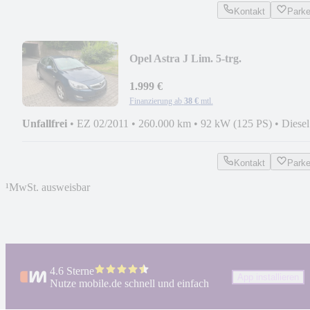
Kontakt
Park
Opel Astra J Lim. 5-trg.
1.999 €
Finanzierung ab
38 €
mtl.
Unfallfrei
•
EZ 02/2011
•
260.000 km
•
92 kW (125 PS)
•
Diesel
Kontakt
Park
¹
MwSt. ausweisbar
4.6 Sterne
App installieren
Nutze mobile.de schnell und einfach