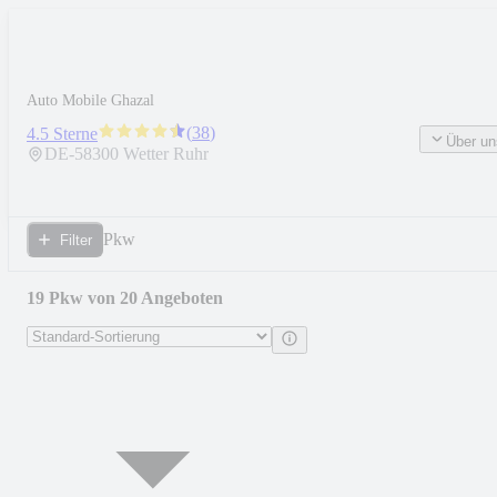
Auto Mobile Ghazal
(
38
)
4.5 Sterne
Über un
DE-
58300
Wetter Ruhr
Pkw
Filter
19 Pkw von 20 Angeboten