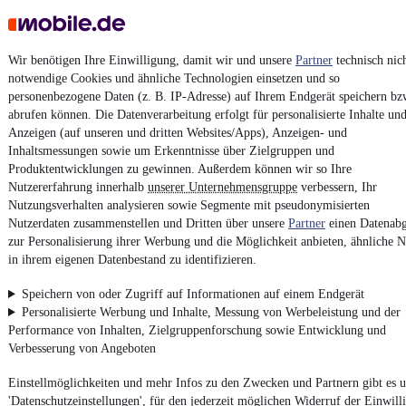
Impressum
AGB
Wir benötigen Ihre Einwilligung, damit wir und unsere
Partner
technisch nic
notwendige Cookies und ähnliche Technologien einsetzen und so
Vertrag widerrufen
personenbezogene Daten (z. B. IP-Adresse) auf Ihrem Endgerät speichern bz
Datenschutz
abrufen können. Die Datenverarbeitung erfolgt für personalisierte Inhalte un
Anzeigen (auf unseren und dritten Websites/Apps), Anzeigen- und
Datenschutzeinstellungen
Inhaltsmessungen sowie um Erkenntnisse über Zielgruppen und
Erklärung zur Barrierefreiheit
Produktentwicklungen zu gewinnen. Außerdem können wir so Ihre
Nutzererfahrung innerhalb
unserer Unternehmensgruppe
verbessern, Ihr
Report Security Vulnerability (English)
Nutzungsverhalten analysieren sowie Segmente mit pseudonymisierten
Nutzerdaten zusammenstellen und Dritten über unsere
Partner
einen Datenabg
Powered by
zur Personalisierung ihrer Werbung und die Möglichkeit anbieten, ähnliche N
in ihrem eigenen Datenbestand zu identifizieren.
Von
Auto verkaufen
über
E-Bikes
und
Gebrauchtwagen
:
Speichern von oder Zugriff auf Informationen auf einem Endgerät
Besuche
mobile.de
Personalisierte Werbung und Inhalte, Messung von Werbeleistung und der
Performance von Inhalten, Zielgruppenforschung sowie Entwicklung und
Verbesserung von Angeboten
Einstellmöglichkeiten und mehr Infos zu den Zwecken und Partnern gibt es u
'Datenschutzeinstellungen', für den jederzeit möglichen Widerruf der Einwill