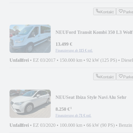
Kontakt
Park
NEU
Ford Transit Kombi 350 L3 Wolf
umbau Rollstuhlrampe
13.499 €
Finanzierung ab
115 €
mtl.
Unfallfrei
•
EZ 03/2017
•
150.000 km
•
92 kW (125 PS)
•
Diesel
Kontakt
Park
NEU
Seat Ibiza Style Navi Alu Sehr
Sparsam CNG
¹
8.250 €
Finanzierung ab
71 €
mtl.
Unfallfrei
•
EZ 03/2020
•
100.000 km
•
66 kW (90 PS)
•
Benzin