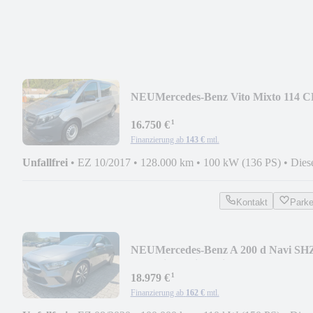
NEU
Mercedes-Benz Vito Mixto 114 C
lang
¹
16.750 €
Finanzierung ab
143 €
mtl.
Unfallfrei
•
EZ 10/2017
•
128.000 km
•
100 kW (136 PS)
•
Dies
Kontakt
Park
NEU
Mercedes-Benz A 200 d Navi SH
Burmeister Distronic
¹
18.979 €
Finanzierung ab
162 €
mtl.