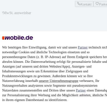
Kontakt
Park
¹
MwSt. ausweisbar
4.6 Sterne
App installieren
Nutze mobile.de schnell und einfach
Wir benötigen Ihre Einwilligung, damit wir und unsere
Partner
technisch nic
notwendige Cookies und ähnliche Technologien einsetzen und so
personenbezogene Daten (z. B. IP-Adresse) auf Ihrem Endgerät speichern bz
abrufen können. Die Datenverarbeitung erfolgt für personalisierte Inhalte un
Impressum
Anzeigen (auf unseren und dritten Websites/Apps), Anzeigen- und
AGB
Inhaltsmessungen sowie um Erkenntnisse über Zielgruppen und
Produktentwicklungen zu gewinnen. Außerdem können wir so Ihre
Vertrag widerrufen
Nutzererfahrung innerhalb
unserer Unternehmensgruppe
verbessern, Ihr
Datenschutz
Nutzungsverhalten analysieren sowie Segmente mit pseudonymisierten
Nutzerdaten zusammenstellen und Dritten über unsere
Partner
einen Datenabg
Datenschutzeinstellungen
zur Personalisierung ihrer Werbung und die Möglichkeit anbieten, ähnliche N
Erklärung zur Barrierefreiheit
in ihrem eigenen Datenbestand zu identifizieren.
Report Security Vulnerability (English)