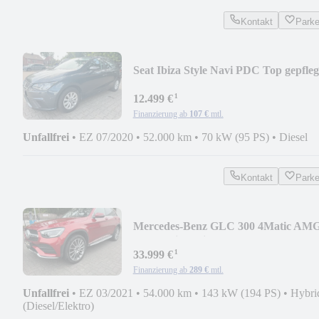
Kontakt
Park
Seat Ibiza Style Navi PDC Top gepfleg
Nur52tkm
¹
12.499 €
Finanzierung ab
107 €
mtl.
Unfallfrei
•
EZ 07/2020
•
52.000 km
•
70 kW (95 PS)
•
Diesel
Kontakt
Park
Mercedes-Benz GLC 300 4Matic AM
20Zoll Distronic AHK LED Burm
¹
33.999 €
Finanzierung ab
289 €
mtl.
Unfallfrei
•
EZ 03/2021
•
54.000 km
•
143 kW (194 PS)
•
Hybri
(Diesel/Elektro)