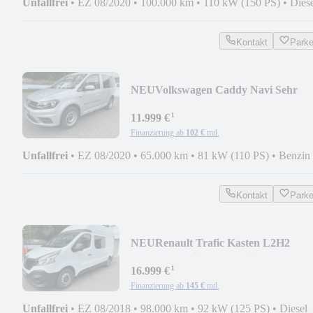
Unfallfrei
•
EZ 08/2020
•
100.000 km
•
110 kW (150 PS)
•
Dies
Kontakt
Park
NEU
Volkswagen Caddy Navi Sehr
Sparsam CNG Nur65TKM
¹
11.999 €
Finanzierung ab
102 €
mtl.
Unfallfrei
•
EZ 08/2020
•
65.000 km
•
81 kW (110 PS)
•
Benzin
Kontakt
Park
NEU
Renault Trafic Kasten L2H2
Komfort Navi Standh. Klima
¹
16.999 €
Finanzierung ab
145 €
mtl.
Unfallfrei
•
EZ 08/2018
•
98.000 km
•
92 kW (125 PS)
•
Diesel