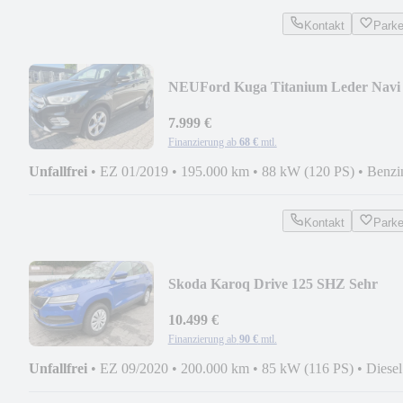
Kontakt
Park
NEU
Ford Kuga Titanium Leder Navi
Kamera sehr gepflegt
7.999 €
Finanzierung ab
68 €
mtl.
Unfallfrei
•
EZ 01/2019
•
195.000 km
•
88 kW (120 PS)
•
Benzi
Kontakt
Park
Skoda Karoq Drive 125 SHZ Sehr
gepflegt LED
10.499 €
Finanzierung ab
90 €
mtl.
Unfallfrei
•
EZ 09/2020
•
200.000 km
•
85 kW (116 PS)
•
Diesel