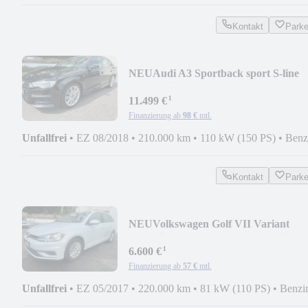
Kontakt
Park
NEU
Audi A3 Sportback sport S-line
SHZ Navi
¹
11.499 €
Finanzierung ab
98 €
mtl.
Unfallfrei
•
EZ 08/2018
•
210.000 km
•
110 kW (150 PS)
•
Benz
Kontakt
Park
NEU
Volkswagen Golf VII Variant
Trendline BMT/Start-Stopp Navi
¹
6.600 €
Finanzierung ab
57 €
mtl.
Unfallfrei
•
EZ 05/2017
•
220.000 km
•
81 kW (110 PS)
•
Benzi