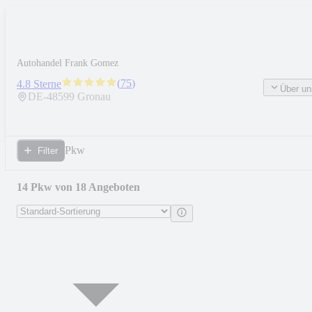
Autohandel Frank Gomez
(
75
)
4.8 Sterne
Über un
DE-
48599
Gronau
Pkw
Filter
14 Pkw von 18 Angeboten