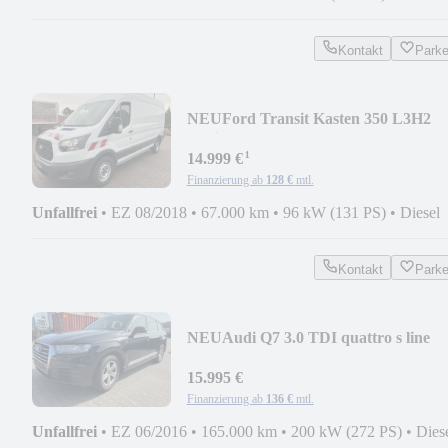
Kontakt
Park
NEU
Ford Transit Kasten 350 L3H2
Navi Standh. PDC Regale
¹
14.999 €
Finanzierung ab
128 €
mtl.
Unfallfrei
•
EZ 08/2018
•
67.000 km
•
96 kW (131 PS)
•
Diesel
Kontakt
Park
NEU
Audi Q7 3.0 TDI quattro s line
Motor Probleme Nur165t
15.995 €
Finanzierung ab
136 €
mtl.
Unfallfrei
•
EZ 06/2016
•
165.000 km
•
200 kW (272 PS)
•
Dies